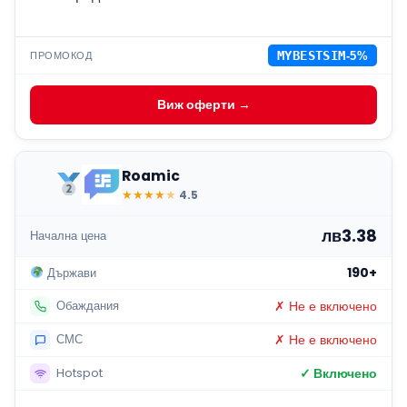
ПРОМОКОД
MYBESTSIM
-5%
Виж оферти →
Roamic
★
★
★
★
★
4.5
лв3.38
Начална цена
190+
Държави
✗ Не е включено
Обаждания
✗ Не е включено
СМС
✓ Включено
Hotspot