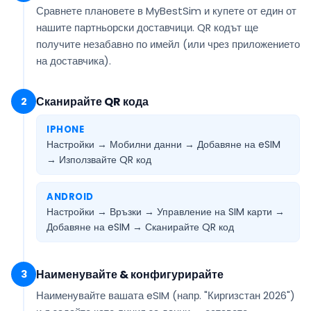
Сравнете плановете в MyBestSim и купете от един от
нашите партньорски доставчици. QR кодът ще
получите
незабавно по имейл
(или чрез приложението
на доставчика).
Сканирайте QR кода
2
IPHONE
Настройки → Мобилни данни → Добавяне на eSIM
→
Използвайте QR код
ANDROID
Настройки → Връзки → Управление на SIM карти →
Добавяне на eSIM →
Сканирайте QR код
Наименувайте & конфигурирайте
3
Наименувайте вашата eSIM (напр.
"Киргизстан 2026"
)