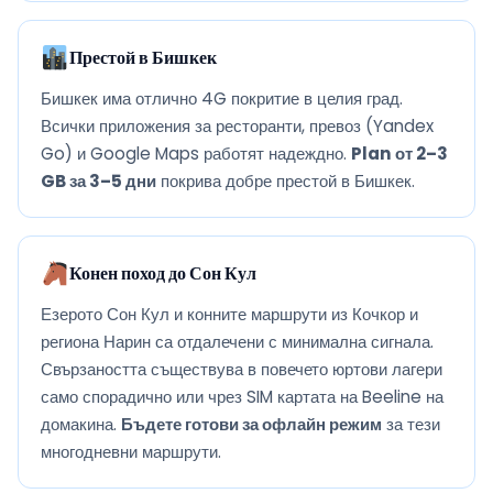
Престой в Бишкек
Бишкек има отлично 4G покритие в целия град.
Всички приложения за ресторанти, превоз (Yandex
Go) и Google Maps работят надеждно.
Plan от 2–3
GB за 3–5 дни
покрива добре престой в Бишкек.
Конен поход до Сон Кул
Езерото Сон Кул и конните маршрути из Кочкор и
региона Нарин са отдалечени с минимална сигнала.
Свързаността съществува в повечето юртови лагери
само спорадично или чрез SIM картата на Beeline на
домакина.
Бъдете готови за офлайн режим
за тези
многодневни маршрути.