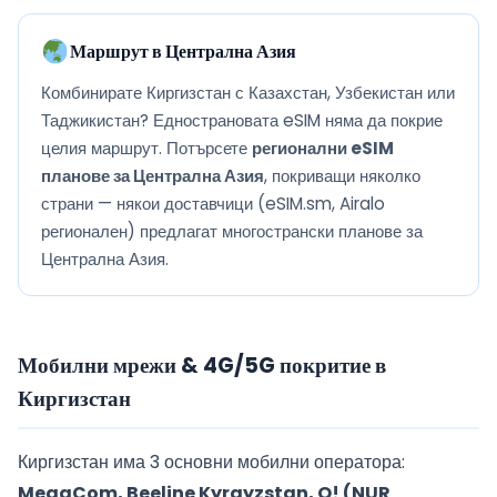
Маршрут в Централна Азия
Комбинирате Киргизстан с Казахстан, Узбекистан или
Таджикистан? Еднострановата eSIM няма да покрие
целия маршрут. Потърсете
регионални eSIM
планове за Централна Азия
, покриващи няколко
страни — някои доставчици (eSIM.sm, Airalo
регионален) предлагат многострански планове за
Централна Азия.
Мобилни мрежи & 4G/5G покритие в
Киргизстан
Киргизстан има 3 основни мобилни оператора:
MegaCom, Beeline Kyrgyzstan, O! (NUR