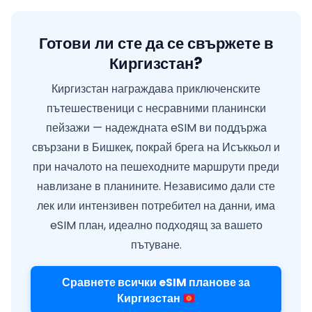
Готови ли сте да се свържете в
Киргизстан?
Киргизстан награждава приключенските
пътешественици с несравними планински
пейзажи — надеждната eSIM ви поддържа
свързани в Бишкек, покрай брега на Исъккьол и
при началото на пешеходните маршрути преди
навлизане в планините. Независимо дали сте
лек или интензивен потребител на данни, има
eSIM план, идеално подходящ за вашето
пътуване.
Сравнете всички eSIM планове за
Киргизстан