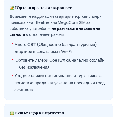
Юртови престои и свързаност
Домакините на домашни квартири и юртови лагери
понякога имат Beeline или MegaCom SIM за
собствена употреба —
не разчитайте на заема на
сигнала
в отдалечени райони.
Много CBT (Общностно базиран туризъм)
квартири в селата имат Wi-Fi
Юртовите лагери Сон Кул са напълно офлайн
— без изключения
Уредете всички настанявания и туристическа
логистика преди напускане на последния град
с сигнала
Кешът е цар в Киргизстан