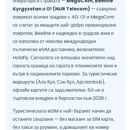
оператора в страната —
MegaCom, Beeline
Kyrgyzstan и O! (NUR Telecom)
— съвкупно
покриват всички градове с 4G. O! и MegaCom
се считат за имащите най-добро провинциално
покритие; Beeline е надежден в градски зони и
се използва от няколко международни
пътнически eSIM доставчика, включително
Holafly. Сигналата се влошава значително над
горната граница на гората в планинските зони и
вътре в националните паркове. За туристически
маршрути (Ала Кул, Сон Кул, Арслanbob),
офлайн картите са задължителни. 5G не е
търговски внедрен в Киргизстан към 2026 г.
Туристическата eSIM е най-бързият начин да
останете свързани — без магазин за SIM карти,
без такси за роуминг, а домашният ви номер