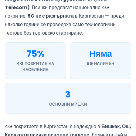
Telecom)
. Всички предлагат национално 4G
покритие.
5G не е разгърната
в Киргизстан — преди
няколко години се проведоха само технологични
тестове без търговско стартиране.
75%
Няма
4G ПОКРИТИЕ НА
5G НАЛИЧЕН
НАСЕЛЕНИЕ
3
ОСНОВНИ МРЕЖИ
4G покритието в Киргизстан е надеждно в
Бишкек, Ош,
Каракол и всички основни градове
. Долината Чуй и