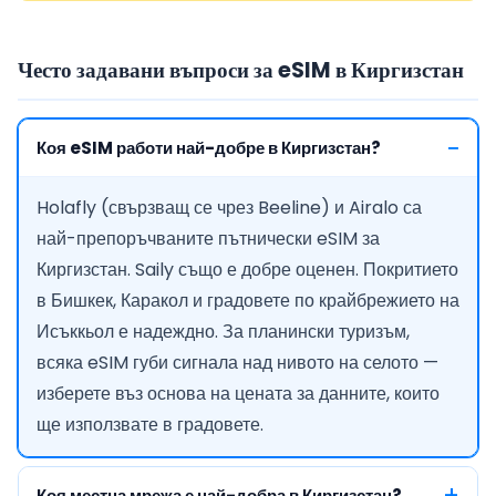
Често задавани въпроси за eSIM в Киргизстан
Коя eSIM работи най-добре в Киргизстан?
Holafly (свързващ се чрез Beeline) и Airalo са
най-препоръчваните пътнически eSIM за
Киргизстан. Saily също е добре оценен. Покритието
в Бишкек, Каракол и градовете по крайбрежието на
Исъккьол е надеждно. За планински туризъм,
всяка eSIM губи сигнала над нивото на селото —
изберете въз основа на цената за данните, които
ще използвате в градовете.
Коя местна мрежа е най-добра в Киргизстан?