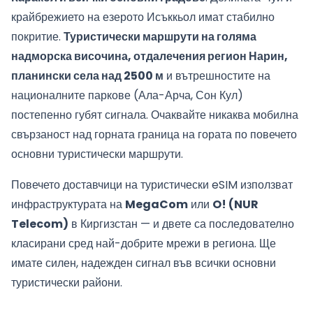
крайбрежието на езерото Исъккьол имат стабилно
покритие.
Туристически маршрути на голяма
надморска височина, отдалечения регион Нарин,
планински села над 2500 м
и вътрешностите на
националните паркове (Ала-Арча, Сон Кул)
постепенно губят сигнала. Очаквайте никаква мобилна
свързаност над горната граница на гората по повечето
основни туристически маршрути.
Повечето доставчици на туристически eSIM използват
инфраструктурата на
MegaCom
или
O! (NUR
Telecom)
в Киргизстан — и двете са последователно
класирани сред най-добрите мрежи в региона. Ще
имате силен, надежден сигнал във всички основни
туристически райони.