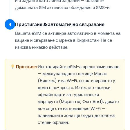
и я задайте като
линия за данни
— оставете
домашната SIM активна за обаждания и SMS-и.
Пристигане & автоматично свързване
4
Вашата eSIM
се активира автоматично
в момента на
кацане и свързване с мрежа в Киргизстан. Не се
изисква никакво действие.
Про съвет
Инсталирайте eSIM-а преди заминаване
— международното летище Манас
(Бишкек) има Wi-Fi, но активирането у
дома е по-просто. Изтеглете всички
офлайн карти за туристически
маршрути (Maps.me, OsmAnd), докато
все още сте на домашния Wi-Fi —
планинските зони ще бъдат до голяма
степен офлайн.