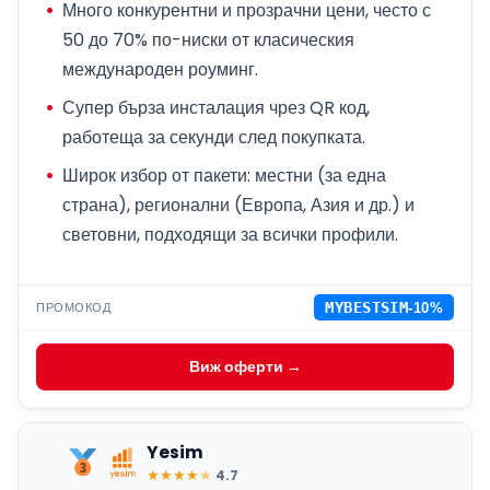
Много конкурентни и прозрачни цени, често с
50 до 70% по-ниски от класическия
международен роуминг.
Супер бърза инсталация чрез QR код,
работеща за секунди след покупката.
Широк избор от пакети: местни (за една
страна), регионални (Европа, Азия и др.) и
световни, подходящи за всички профили.
ПРОМОКОД
MYBESTSIM
-10%
Виж оферти →
Yesim
★
★
★
★
★
4.7