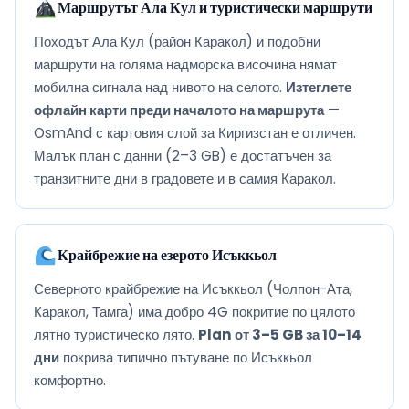
Маршрутът Ала Кул и туристически маршрути
Походът Ала Кул (район Каракол) и подобни
маршрути на голяма надморска височина нямат
мобилна сигнала над нивото на селото.
Изтеглете
офлайн карти преди началото на маршрута
—
OsmAnd с картовия слой за Киргизстан е отличен.
Малък план с данни (2–3 GB) е достатъчен за
транзитните дни в градовете и в самия Каракол.
Крайбрежие на езерото Исъккьол
Северното крайбрежие на Исъккьол (Чолпон-Ата,
Каракол, Тамга) има добро 4G покритие по цялото
лятно туристическо лято.
Plan от 3–5 GB за 10–14
дни
покрива типично пътуване по Исъккьол
комфортно.