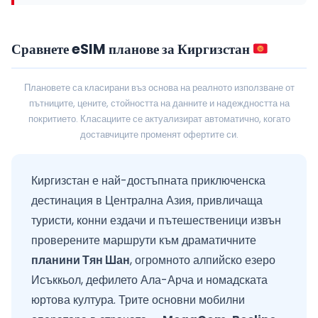
Сравнете eSIM планове за Киргизстан
Плановете са класирани въз основа на реалното използване от
пътниците, цените, стойността на данните и надеждността на
покритието. Класациите се актуализират автоматично, когато
доставчиците променят офертите си.
Киргизстан е най-достъпната приключенска
дестинация в Централна Азия, привличаща
туристи, конни ездачи и пътешественици извън
проверените маршрути към драматичните
планини Тян Шан
, огромното алпийско езеро
Исъккьол, дефилето Ала-Арча и номадската
юртова култура. Трите основни мобилни