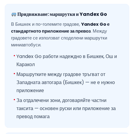
Придвижване: маршрутки и Yandex Go
В Бишкек и по-големите градове,
Yandex Go е
стандартното приложение за превоз
. Между
градовете се използват споделени маршрутки
миниавтобуси.
Yandex Go работи надеждно в Бишкек, Ош и
Каракол
Маршрутките между градове тръгват от
Западната автогара (Бишкек) — не е нужно
приложение
За отдалечени зони, договаряйте частни
таксита — основен руски или приложение за
превод помага