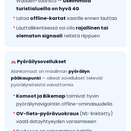
Wadden-saarista —
useimmilla
turistialueilla on hyvä 4G
Lataa
offline-kartat
saarille ennen lauttaa
Lauttaliikenteessä voi olla
rajallinen tai
olematon signaali
reitistä riippuen
Pyöräilysovellukset
Alankomaat on maailman
pyöräilyn
pääkaupunki
— oikeat sovellukset tekevät
pyöräilyreiteistä vaivattomia.
Komoot ja Bikemap
toimivat hyvin
pyöräilynavigointiin offline-ominaisuudella
OV-fiets-pyörävuokraus
(NS-linkitetty)
vaatii datayhtyeyden varaamiseen