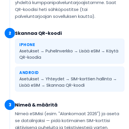
yhdeltä kumppanipalveluntarjoajistamme. Saat
QR-koodisi
heti sähköpostitse
(tai
palveluntarjoajan sovelluksen kautta).
Skannaa QR-koodi
2
IPHONE
Asetukset → Puhelinverkko → Lisää eSIM →
Käytä
QR-koodia
ANDROID
Asetukset → Yhteydet → SIM-korttien hallinta →
Lisää eSIM →
Skannaa QR-koodi
Nimeä & määritä
3
Nimeä eSIMisi (esim.
"Alankomaat 2026"
) ja aseta
se
datalinjaksi
— pidä kotimainen SIM-korttisi
aktiivisena puheluita ja tekstiviestejä varten.