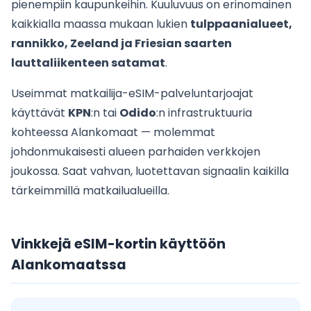
pienempiin kaupunkeihin. Kuuluvuus on erinomainen
kaikkialla maassa mukaan lukien
tulppaanialueet,
rannikko, Zeeland ja Friesian saarten
lauttaliikenteen satamat
.
Useimmat matkailija-eSIM-palveluntarjoajat
käyttävät
KPN
:n tai
Odido
:n infrastruktuuria
kohteessa Alankomaat — molemmat
johdonmukaisesti alueen parhaiden verkkojen
joukossa. Saat vahvan, luotettavan signaalin kaikilla
tärkeimmillä matkailualueilla.
Vinkkejä eSIM-kortin käyttöön
Alankomaatssa