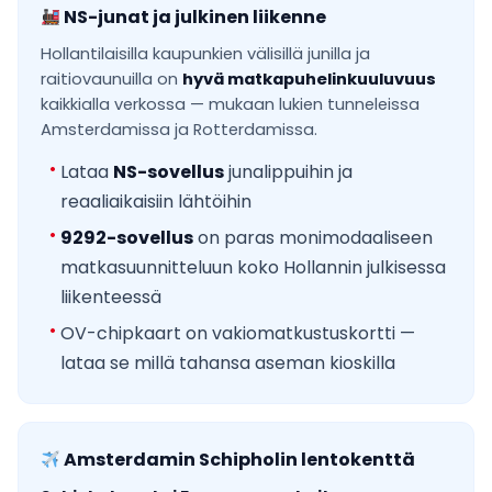
NS-junat ja julkinen liikenne
Hollantilaisilla kaupunkien välisillä junilla ja
raitiovaunuilla on
hyvä matkapuhelinkuuluvuus
kaikkialla verkossa — mukaan lukien tunneleissa
Amsterdamissa ja Rotterdamissa.
Lataa
NS-sovellus
junalippuihin ja
reaaliaikaisiin lähtöihin
9292-sovellus
on paras monimodaaliseen
matkasuunnitteluun koko Hollannin julkisessa
liikenteessä
OV-chipkaart on vakiomatkustuskortti —
lataa se millä tahansa aseman kioskilla
Amsterdamin Schipholin lentokenttä