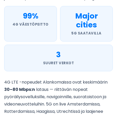
99%
Major
cities
4G VÄESTÖPEITTO
5G SAATAVILLA
3
SUURET VERKOT
4G LTE -nopeudet Alankomaissa ovat keskimäärin
30–80 Mbps:n
lataus — riittävän nopeat
pyöräilysovelluksille, navigoinnille, suoratoistoon ja
videoneuvotteluihin. 5G on live Amsterdamissa,
Rotterdamissa, Haagissa, Utrechtissä ja laajenee