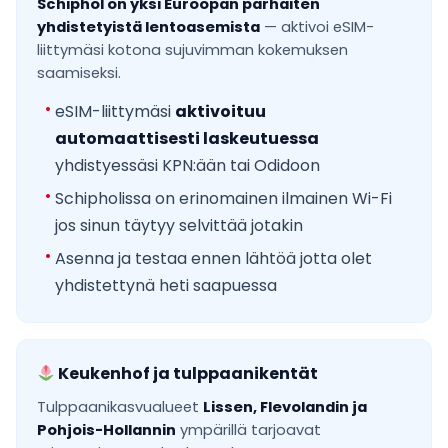
Schiphol on yksi Euroopan parhaiten
yhdistetyistä lentoasemista
— aktivoi eSIM-
liittymäsi kotona sujuvimman kokemuksen
saamiseksi.
eSIM-liittymäsi
aktivoituu
automaattisesti laskeutuessa
yhdistyessäsi KPN:ään tai Odidoon
Schipholissa on erinomainen ilmainen Wi-Fi
jos sinun täytyy selvittää jotakin
Asenna ja testaa ennen lähtöä jotta olet
yhdistettynä heti saapuessa
Keukenhof ja tulppaanikentät
Tulppaanikasvualueet
Lissen, Flevolandin ja
Pohjois-Hollannin
ympärillä tarjoavat