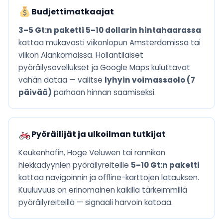
Budjettimatkaajat
3–5 Gt:n paketti 5–10 dollarin hintahaarassa
kattaa mukavasti viikonlopun Amsterdamissa tai
viikon Alankomaissa. Hollantilaiset
pyöräilysovellukset ja Google Maps kuluttavat
vähän dataa — valitse
lyhyin voimassaolo (7
päivää)
parhaan hinnan saamiseksi.
Pyöräilijät ja ulkoilman tutkijat
Keukenhofin, Hoge Veluwen tai rannikon
hiekkadyynien pyöräilyreiteille
5–10 Gt:n paketti
kattaa navigoinnin ja offline-karttojen latauksen.
Kuuluvuus on erinomainen kaikilla tärkeimmillä
pyöräilyreiteillä — signaali harvoin katoaa.