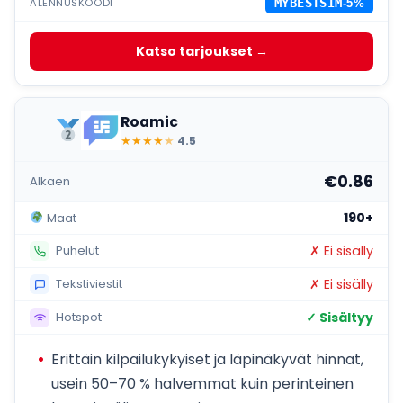
ALENNUSKOODI
MYBESTSIM
-5%
Katso tarjoukset →
Roamic
★
★
★
★
★
4.5
€0.86
Alkaen
190+
Maat
✗ Ei sisälly
Puhelut
✗ Ei sisälly
Tekstiviestit
✓ Sisältyy
Hotspot
Erittäin kilpailukykyiset ja läpinäkyvät hinnat,
usein 50–70 % halvemmat kuin perinteinen