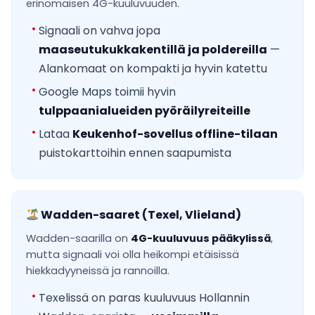
erinomaisen 4G-kuuluvuuden.
Signaali on vahva jopa
maaseutukukkakentillä ja poldereilla
—
Alankomaat on kompakti ja hyvin katettu
Google Maps toimii hyvin
tulppaanialueiden pyöräilyreiteille
Lataa
Keukenhof-sovellus offline-tilaan
puistokarttoihin ennen saapumista
Wadden-saaret (Texel, Vlieland)
Wadden-saarilla on
4G-kuuluvuus pääkylissä
,
mutta signaali voi olla heikompi etäisissä
hiekkadyyneissä ja rannoilla.
Texelissä on paras kuuluvuus Hollannin