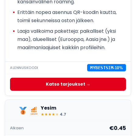
kansainvälinen roaming.
Erittäin nopea asennus QR-koodin kautta,
toimii sekunneissa oston jälkeen.
Laaja valikoima paketteja: paikalliset (yksi
maa), alueelliset (Eurooppa, Aasia jne.) ja
maailmanlaajuiset kaikkiin profiileihin.
ALENNUSKOODI
MYBESTSIM
-10%
Katso tarjoukset →
Yesim
★
★
★
★
★
4.7
€0.45
Alkaen