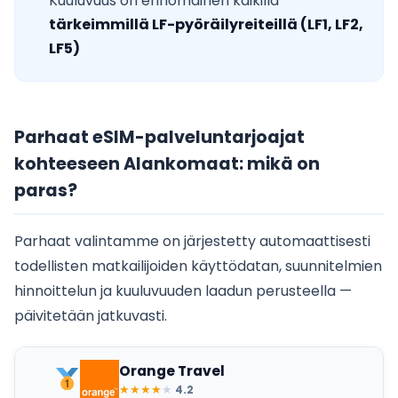
Kuuluvuus on erinomainen kaikilla
tärkeimmillä LF-pyöräilyreiteillä (LF1, LF2,
LF5)
Parhaat eSIM-palveluntarjoajat
kohteeseen Alankomaat: mikä on
paras?
Parhaat valintamme on järjestetty automaattisesti
todellisten matkailijoiden käyttödatan, suunnitelmien
hinnoittelun ja kuuluvuuden laadun perusteella —
päivitetään jatkuvasti.
Orange Travel
★
★
★
★
★
4.2