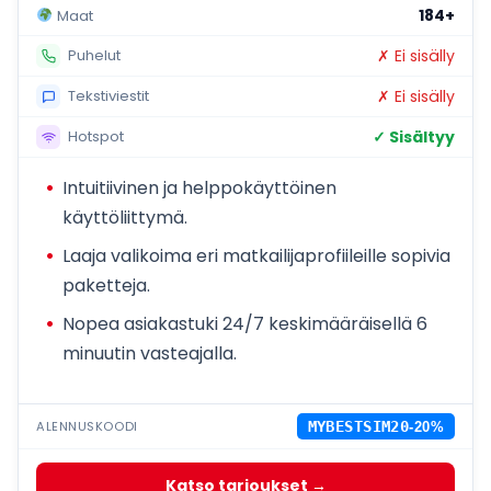
184+
Maat
✗ Ei sisälly
Puhelut
✗ Ei sisälly
Tekstiviestit
✓ Sisältyy
Hotspot
Intuitiivinen ja helppokäyttöinen
käyttöliittymä.
Laaja valikoima eri matkailijaprofiileille sopivia
paketteja.
Nopea asiakastuki 24/7 keskimääräisellä 6
minuutin vasteajalla.
ALENNUSKOODI
MYBESTSIM20
-20%
Katso tarjoukset →