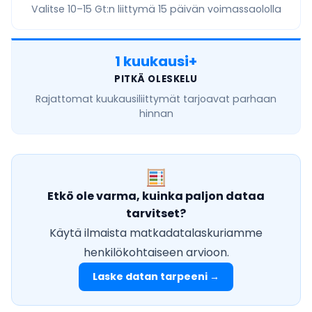
Valitse
10–15 Gt
:n liittymä 15 päivän voimassaololla
1 kuukausi+
PITKÄ OLESKELU
Rajattomat kuukausiliittymät
tarjoavat parhaan
hinnan
Etkö ole varma, kuinka paljon dataa
tarvitset?
Käytä ilmaista matkadatalaskuriamme
henkilökohtaiseen arvioon.
Laske datan tarpeeni →