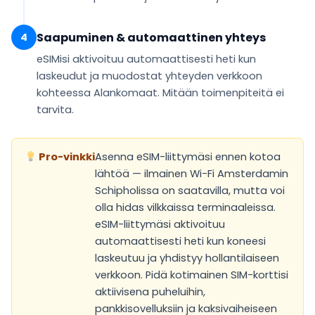
Saapuminen & automaattinen yhteys
4
eSIMisi
aktivoituu automaattisesti
heti kun
laskeudut ja muodostat yhteyden verkkoon
kohteessa Alankomaat. Mitään toimenpiteitä ei
tarvita.
Pro-vinkki
Asenna eSIM-liittymäsi ennen kotoa
lähtöä — ilmainen Wi-Fi Amsterdamin
Schipholissa on saatavilla, mutta voi
olla hidas vilkkaissa terminaaleissa.
eSIM-liittymäsi aktivoituu
automaattisesti heti kun koneesi
laskeutuu ja yhdistyy hollantilaiseen
verkkoon. Pidä kotimainen SIM-korttisi
aktiivisena puheluihin,
pankkisovelluksiin ja kaksivaiheiseen