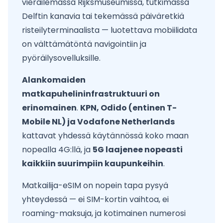
vierailemassa Rijksmuseumissa, tutkimassa
Delftin kanavia tai tekemässä päiväretkiä
risteilyterminaalista — luotettava mobiilidata
on välttämätöntä navigointiin ja
pyöräilysovelluksille.
Alankomaiden
matkapuhelininfrastruktuuri on
erinomainen
.
KPN, Odido (entinen T-
Mobile NL) ja Vodafone Netherlands
kattavat yhdessä käytännössä koko maan
nopealla 4G:llä, ja
5G laajenee nopeasti
kaikkiin suurimpiin kaupunkeihin
.
Matkailija-eSIM on nopein tapa pysyä
yhteydessä — ei SIM-kortin vaihtoa, ei
roaming-maksuja, ja kotimainen numerosi