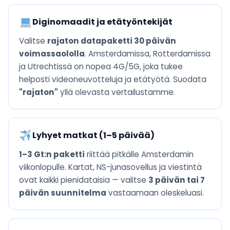
Diginomaadit ja etätyöntekijät
Valitse
rajaton datapaketti 30 päivän
voimassaololla
. Amsterdamissa, Rotterdamissa
ja Utrechtissä on nopea 4G/5G, joka tukee
helposti videoneuvotteluja ja etätyötä. Suodata
"rajaton"
yllä olevasta vertailustamme.
Lyhyet matkat (1–5 päivää)
1–3 Gt:n paketti
riittää pitkälle Amsterdamin
viikonlopulle. Kartat, NS-junasovellus ja viestintä
ovat kaikki pienidataisia — valitse
3 päivän tai 7
päivän suunnitelma
vastaamaan oleskeluasi.