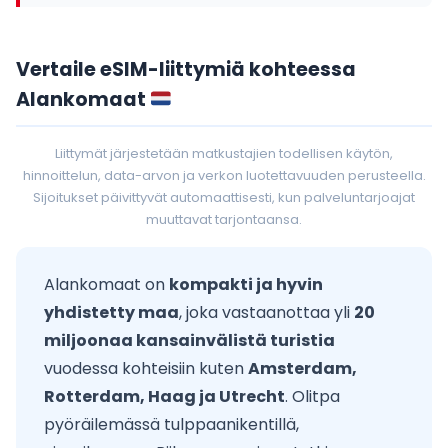
Vertaile eSIM-liittymiä kohteessa
Alankomaat
Liittymät järjestetään matkustajien todellisen käytön,
hinnoittelun, data-arvon ja verkon luotettavuuden perusteella.
Sijoitukset päivittyvät automaattisesti, kun palveluntarjoajat
muuttavat tarjontaansa.
Alankomaat on
kompakti ja hyvin
yhdistetty maa
, joka vastaanottaa yli
20
miljoonaa kansainvälistä turistia
vuodessa kohteisiin kuten
Amsterdam,
Rotterdam, Haag ja Utrecht
. Olitpa
pyöräilemässä tulppaanikentillä,