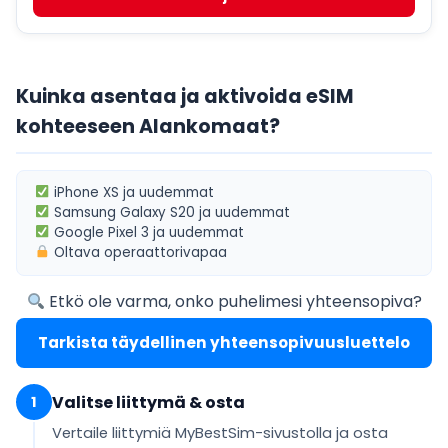
Kuinka asentaa ja aktivoida eSIM
kohteeseen Alankomaat?
iPhone XS
ja uudemmat
Samsung Galaxy S20
ja uudemmat
Google Pixel 3
ja uudemmat
Oltava
operaattorivapaa
Etkö ole varma, onko puhelimesi yhteensopiva?
Tarkista täydellinen yhteensopivuusluettelo
Valitse liittymä & osta
1
Vertaile liittymiä MyBestSim-sivustolla ja osta