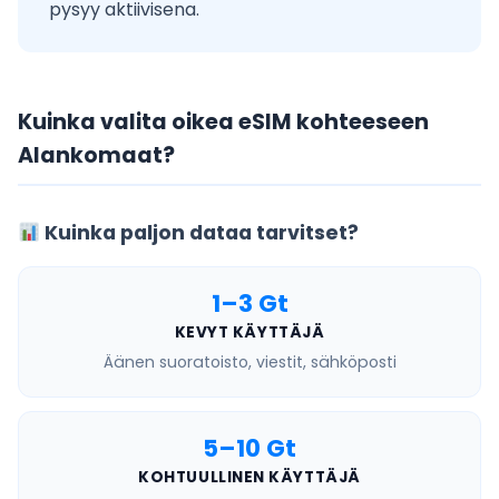
pysyy aktiivisena.
Kuinka valita oikea eSIM kohteeseen
Alankomaat?
Kuinka paljon dataa tarvitset?
1–3 Gt
KEVYT KÄYTTÄJÄ
Äänen suoratoisto, viestit, sähköposti
5–10 Gt
KOHTUULLINEN KÄYTTÄJÄ