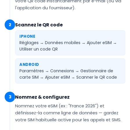
votre QR code
instantanément par e-mail
(ou via
l'application du fournisseur).
Scannez le QR code
2
IPHONE
Réglages → Données mobiles → Ajouter eSIM →
Utiliser un code QR
ANDROID
Paramètres → Connexions → Gestionnaire de
carte SIM → Ajouter eSIM →
Scanner le QR code
Nommez & configurez
3
Nommez votre eSIM (ex :
"France 2026"
) et
définissez-la comme ligne de
données
— gardez
votre SIM habituelle active pour les appels et SMS.