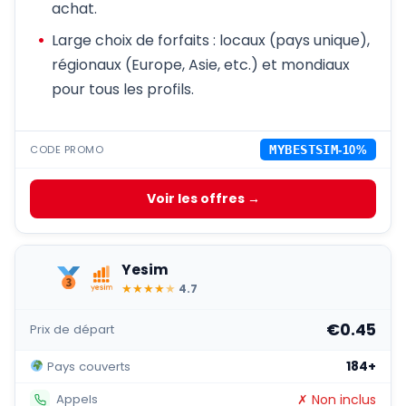
achat.
Large choix de forfaits : locaux (pays unique),
régionaux (Europe, Asie, etc.) et mondiaux
pour tous les profils.
CODE PROMO
MYBESTSIM
-10%
Voir les offres →
Yesim
★
★
★
★
★
4.7
€0.45
Prix de départ
184+
Pays couverts
✗ Non inclus
Appels