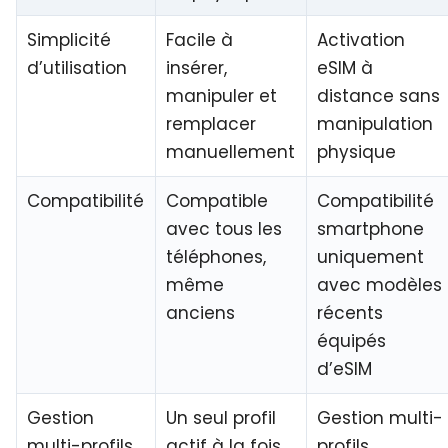
Simplicité
Facile à
Activation
d’utilisation
insérer,
eSIM
à
manipuler et
distance sans
remplacer
manipulation
manuellement
physique
Compatibilité
Compatible
Compatibilité
avec tous les
smartphone
téléphones,
uniquement
même
avec modèles
anciens
récents
équipés
d’eSIM
Gestion
Un seul profil
Gestion multi-
multi-profils
actif à la fois,
profils