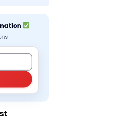
ination
ons
st