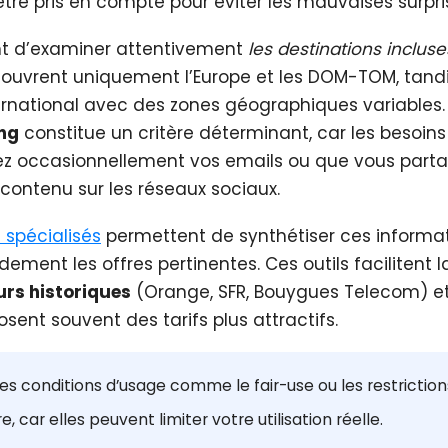
être pris en compte pour éviter les mauvaises surpri
ent d’examiner attentivement
les destinations incluse
 couvrent uniquement l’Europe et les DOM-TOM, tand
ternational avec des zones géographiques variables.
ng
constitue un critère déterminant, car les besoins
ez occasionnellement vos emails ou que vous part
contenu sur les réseaux sociaux.
spécialisés
permettent de synthétiser ces informa
pidement les offres pertinentes. Ces outils faciliten
urs historiques
(Orange, SFR, Bouygues Telecom) et 
sent souvent des tarifs plus attractifs.
 les conditions d’usage comme le fair-use ou les restrictio
, car elles peuvent limiter votre utilisation réelle.