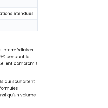
nations étendues
 intermédiaires
99€ pendant les
xcellent compromis
ls qui souhaitent
 formules
ainsi qu’un volume