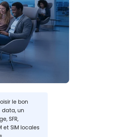
isir le bon
e data, un
e, SFR,
M et SIM locales
s.