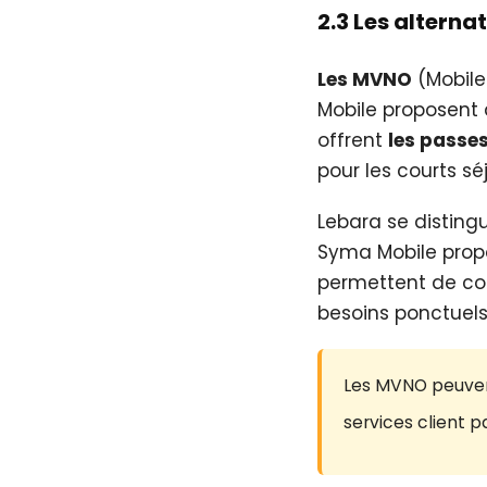
2.3 Les altern
Les MVNO
(Mobile
Mobile proposent 
offrent
les passe
pour les courts séj
Lebara se distin
Syma Mobile propo
permettent de com
besoins ponctuel
Les MVNO peuvent
services client p