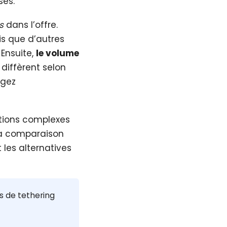
ses.
s
dans l’offre.
is que d’autres
 Ensuite,
le volume
 diffèrent selon
agez
tions complexes
t la comparaison
les alternatives
ns de tethering