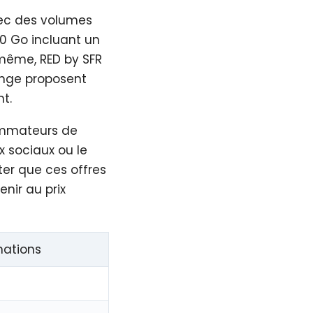
ec des volumes
0 Go incluant un
 même, RED by SFR
ange proposent
t.
ommateurs de
x sociaux ou le
er que ces offres
nir au prix
nations