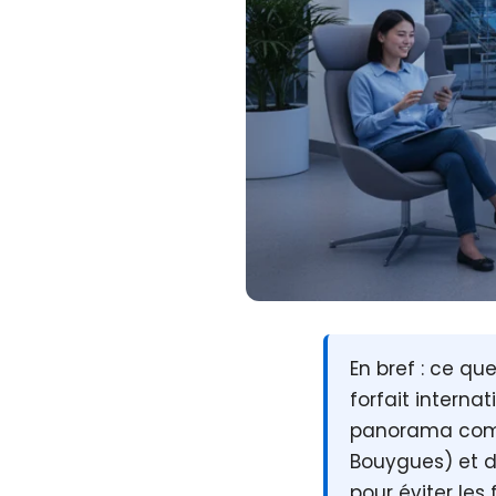
En bref :
ce que 
forfait interna
panorama compl
Bouygues) et de
pour éviter le