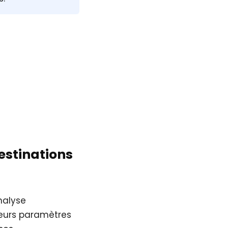
destinations
nalyse
sieurs paramètres