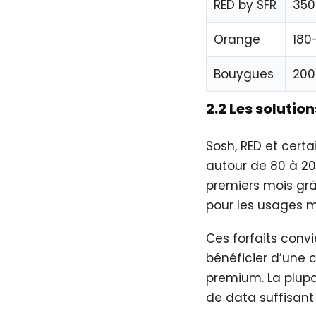
RED by SFR
350
Orange
180
Bouygues
200
2.2 Les soluti
Sosh, RED et cert
autour de 80 à 20
premiers mois grâ
pour les usages m
Ces forfaits conv
bénéficier d’une c
premium. La plupar
de data suffisant