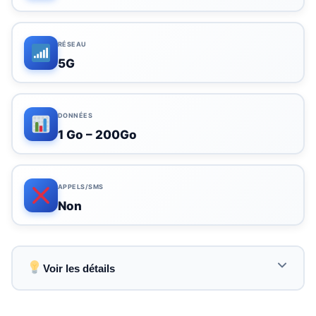
RÉSEAU
5G
DONNÉES
1 Go – 200Go
APPELS/SMS
Non
Voir les détails
Couverture étendue en 194+ pays avec accès