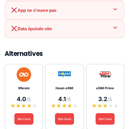
App ne s'ouvre pas
Data épuisée vite
Alternatives
99esim
Hoam eSIM
eSIM Prime
4.0
4.1
3.2
/5
/5
/5
★
★
★
★
★
★
★
★
★
★
★
★
★
★
★
Voir l'avis
Voir l'avis
Voir l'avis