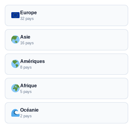
Des économies significatives (jusqu'à 85%) par
rapport au roaming, avec des plans flexibles de
Europe
1 à 365 jours.
32 pays
Asie
16 pays
Amériques
8 pays
Afrique
5 pays
Océanie
2 pays