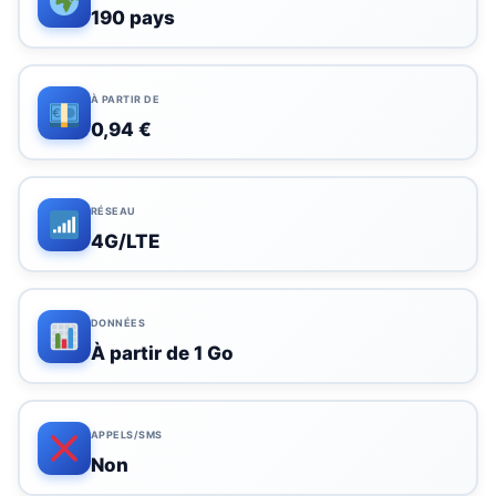
190 pays
À PARTIR DE
0,94 €
RÉSEAU
4G/LTE
DONNÉES
À partir de 1 Go
APPELS/SMS
Non