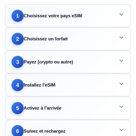
1
Choisissez votre pays eSIM
2
Choisissez un forfait
3
Payez (crypto ou autre)
4
Installez l'eSIM
5
Activez à l'arrivée
6
Suivez et rechargez