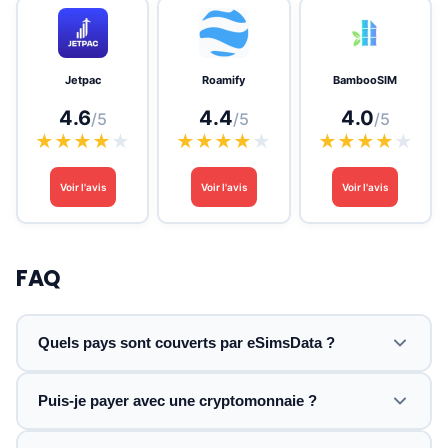
Jetpac
Roamify
BambooSIM
4.6
4.4
4.0
/5
/5
/5
★
★
★
★
★
★
★
★
★
★
★
★
★
★
★
Voir l'avis
Voir l'avis
Voir l'avis
FAQ
Quels pays sont couverts par eSimsData ?
Puis-je payer avec une cryptomonnaie ?