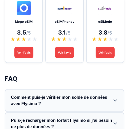
Mogo eSIM
eSIMPhoney
eSIModo
3.5
3.1
3.8
/5
/5
/5
★
★
★
★
★
★
★
★
★
★
★
★
★
★
★
Voir l'avis
Voir l'avis
Voir l'avis
FAQ
Comment puis-je vérifier mon solde de données
avec Flysimo ?
Puis-je recharger mon forfait Flysimo si j'ai besoin
de plus de données ?