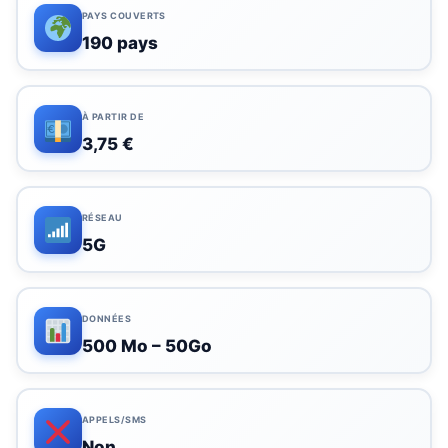
PAYS COUVERTS
190 pays
À PARTIR DE
3,75 €
RÉSEAU
5G
DONNÉES
500 Mo – 50Go
APPELS/SMS
Non