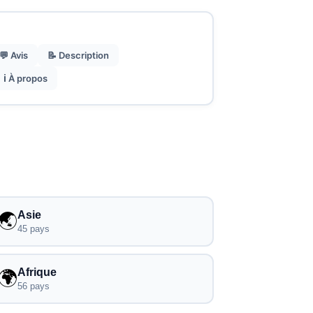
💬 Avis
📝 Description
ℹ️ À propos
Asie
🌏
45 pays
Afrique
🌍
56 pays