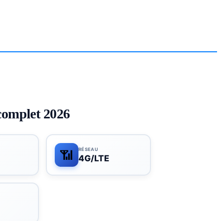
complet 2026
RÉSEAU
📶
4G/LTE