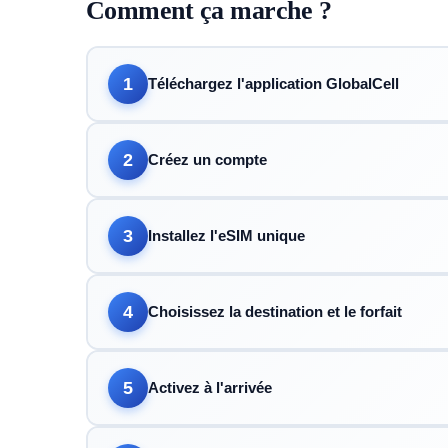
Comment ça marche ?
1
Téléchargez l'application GlobalCell
2
Créez un compte
3
Installez l'eSIM unique
4
Choisissez la destination et le forfait
5
Activez à l'arrivée