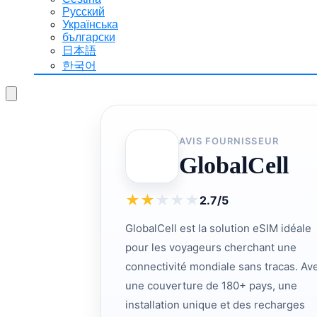
Русский
Українська
български
日本語
한국어
AVIS FOURNISSEUR
GlobalCell
★
★
★
★
★
2.7/5
GlobalCell est la solution eSIM idéale
pour les voyageurs cherchant une
connectivité mondiale sans tracas. Av
une couverture de 180+ pays, une
installation unique et des recharges