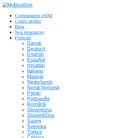
Comparateur eSIM
Codes promo
Blog
Nos ressources
Français
Dansk
Deutsch
English
Español
Hrvatski
Italiano
Magyar
Nederlands
Norsk Nynorsk
Polski
Português
Română
Slovenčina
Slovenščina
Suomi
Svenska
Türkçe
Čeština