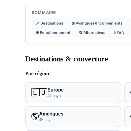
SOMMAIRE
📍 Destinations
⚖️ Avantages/Inconvénients
⚙️ Fonctionnement
🔄 Alternatives
❓ FAQ
Destinations & couverture
Par région
Europe
🇪🇺
47 pays
Amériques
🌎
45 pays