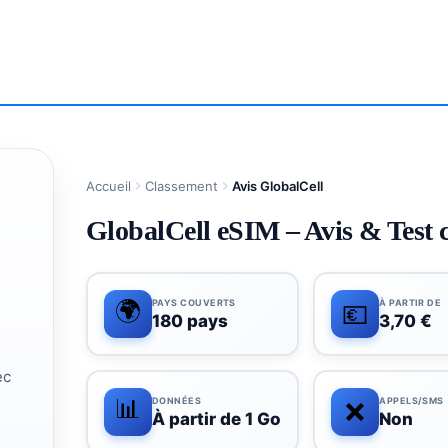
Accueil
Classement
Avis GlobalCell
GlobalCell eSIM – Avis & Test 
🌍
PAYS COUVERTS
À PARTIR DE
💶
180 pays
3,70 €
ec
📊
DONNÉES
APPELS/SMS
❌
À partir de 1 Go
Non