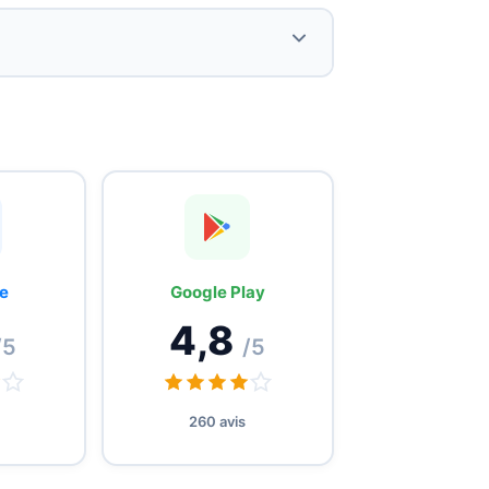
Installation très simple via l'application
iOS/Android.
Tarifs compétitifs dès 5,25€, données
à pleine vitesse sans bridage.
e
Google Play
4,8
/5
/5
260 avis