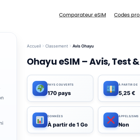
Comparateur eSIM
Codes pr
Accueil
Classement
Avis Ohayu
Ohayu eSIM – Avis, Test 
PAYS COUVERTS
À PARTIR DE
r
170 pays
5,25 €
on
DONNÉES
APPELS/SMS
ni
À partir de 1 Go
Non