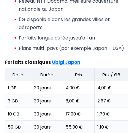
Réseau NTT Docomo,
meilleure couverture
nationale
au Japon
5G disponible dans les grandes villes et
aéroports
Forfaits longue durée jusqu’à 1 an
Plans multi-pays (par exemple Japon + USA)
Forfaits classiques
Ubigi Japon
Data
Durée
Prix
Prix / GB
1 GB
30 jours
4,00 €
4,00 €
3 GB
30 jours
8,00 €
2,67 €
10 GB
30 jours
17,00 €
1,70 €
50 GB
30 jours
55,00 €
1,10 €