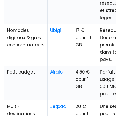
réseau
et str
léger.
Nomades
Ubigi
17 €
Résea
digitaux & gros
pour 10
Docom
consommateurs
GB
premi
dans to
pays.
Petit budget
Airalo
4,50 €
Parfait
pour 1
usage 
GB
500 MB
pour te
Multi-
Jetpac
20 €
Une se
destinations
pour 5
pour l