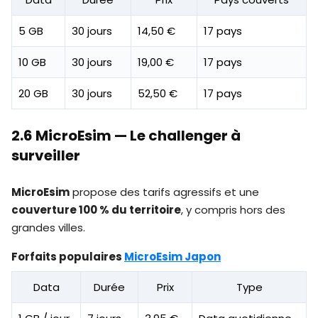
5 GB
30 jours
14,50 €
17 pays
10 GB
30 jours
19,00 €
17 pays
20 GB
30 jours
52,50 €
17 pays
2.6 MicroEsim — Le challenger à
surveiller
MicroEsim
propose des tarifs agressifs et une
couverture 100 % du territoire
, y compris hors des
grandes villes.
Forfaits populaires
MicroEsim Japon
Data
Durée
Prix
Type