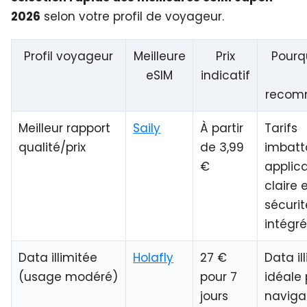
2026
selon votre profil de voyageur.
Profil voyageur
Meilleure
Prix
Pourq
eSIM
indicatif
recom
Meilleur rapport
Saily
À partir
Tarifs
qualité/prix
de 3,99
imbatt
€
applic
claire 
sécurit
intégr
Data illimitée
Holafly
27 €
Data il
(usage modéré)
pour 7
idéale
jours
navigat