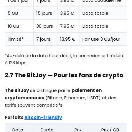
1 GB / jour
7 jours
3,95 €
Data quotidienne
5 GB
15 jours
3,95 €
Data totale
10 GB
30 jours
7,95 €
Data totale
Illimité*
7 jours
13,95 €
Fair use 3 GB/jour
*Au-delà de la data haut débit, la connexion est réduite
à 128 kbps.
2.7 The BitJoy — Pour les fans de crypto
The BitJoy
se distingue par le
paiement en
cryptomonnaies
(Bitcoin, Ethereum, USDT) et des
tarifs souvent compétitifs.
Forfaits
Bitcoin-friendly
Data
Durée
Prix
Prix / GB