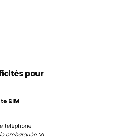
ficités pour
rte SIM
e téléphone.
gie embarquée
se