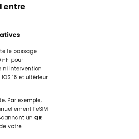
M entre
natives
ite le passage
i-Fi pour
 ni intervention
iOS 16 et ultérieur
te. Par exemple,
anuellement l’eSIM
n scannant un
QR
 de votre