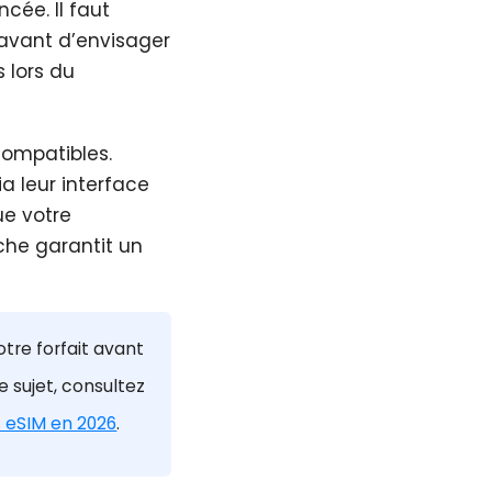
cée. Il faut
avant d’envisager
s lors du
compatibles.
ia leur interface
ue votre
che garantit un
otre forfait avant
e sujet, consultez
s eSIM en 2026
.