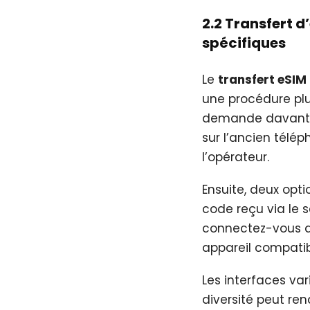
2.2 Transfert d
spécifiques
Le
transfert eSIM
une procédure pl
demande davantag
sur l’ancien télép
l’opérateur.
Ensuite, deux opti
code reçu via le 
connectez-vous di
appareil compati
Les interfaces v
diversité peut re