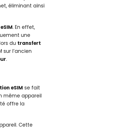
et, éliminant ainsi
 eSIM
. En effet,
iquement une
 lors du
transfert
M sur l’ancien
eur
.
tion eSIM
se fait
un même appareil
té offre la
pareil. Cette