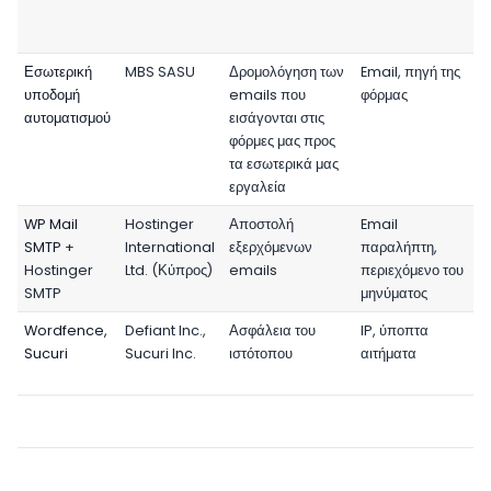
Εσωτερική
MBS SASU
Δρομολόγηση των
Email, πηγή της
υποδομή
emails που
φόρμας
αυτοματισμού
εισάγονται στις
φόρμες μας προς
τα εσωτερικά μας
εργαλεία
WP Mail
Hostinger
Αποστολή
Email
SMTP
+
International
εξερχόμενων
παραλήπτη,
Hostinger
Ltd. (Κύπρος)
emails
περιεχόμενο του
SMTP
μηνύματος
Wordfence,
Defiant Inc.,
Ασφάλεια του
IP, ύποπτα
Sucuri
Sucuri Inc.
ιστότοπου
αιτήματα