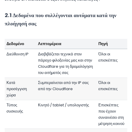
2.1 Δεδομένα που συλλέγονται αυτόματα κατά την
πλοήγησή σας
Δεδομένο
Λεπτομέρεια
Πηγή
Διεύθυνση IP
Διαβιβάζεται τεχνικά στον
Όλοι οι
πάροχο φιλοξενίας μας και στην
επισκέπτες
Cloudflare για τη δρομολόγηση
του αιτήματός σας
Κατά
Συμπεραίνεται από την IP σας
Όλοι οι
προσέγγιση
από την Cloudflare
επισκέπτες
χώρα
Τύπος
Κινητό / tablet / υπολογιστής
Επισκέπτες
συσκευής
που έχουν
συναινέσει στη
μέτρηση κοινού