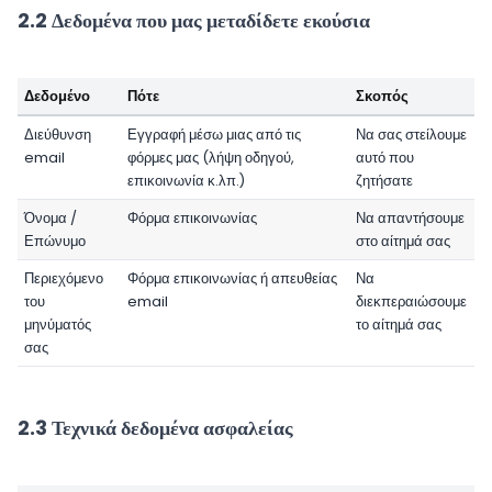
2.2 Δεδομένα που μας μεταδίδετε εκούσια
Δεδομένο
Πότε
Σκοπός
Διεύθυνση
Εγγραφή μέσω μιας από τις
Να σας στείλουμε
email
φόρμες μας (λήψη οδηγού,
αυτό που
επικοινωνία κ.λπ.)
ζητήσατε
Όνομα /
Φόρμα επικοινωνίας
Να απαντήσουμε
Επώνυμο
στο αίτημά σας
Περιεχόμενο
Φόρμα επικοινωνίας ή απευθείας
Να
του
email
διεκπεραιώσουμε
μηνύματός
το αίτημά σας
σας
2.3 Τεχνικά δεδομένα ασφαλείας