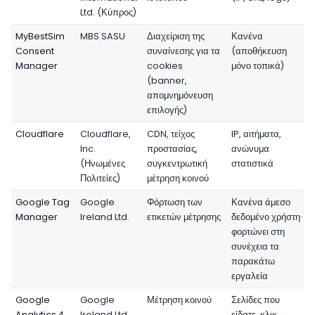
Ltd. (Κύπρος)
MyBestSim
MBS SASU
Διαχείριση της
Κανένα
Consent
συναίνεσης για τα
(αποθήκευση
Manager
cookies
μόνο τοπικά)
(banner,
απομνημόνευση
επιλογής)
Cloudflare
Cloudflare,
CDN, τείχος
IP, αιτήματα,
Inc.
προστασίας,
ανώνυμα
(Ηνωμένες
συγκεντρωτική
στατιστικά
Πολιτείες)
μέτρηση κοινού
Google Tag
Google
Φόρτωση των
Κανένα άμεσο
Manager
Ireland Ltd.
ετικετών μέτρησης
δεδομένο χρήστη·
φορτώνει στη
συνέχεια τα
παρακάτω
εργαλεία
Google
Google
Μέτρηση κοινού
Σελίδες που
Analytics 4
Ireland Ltd.
είδατε, κλικ,