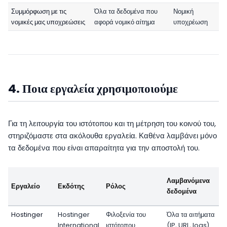
Συμμόρφωση με τις
Όλα τα δεδομένα που
Νομική
νομικές μας υποχρεώσεις
αφορά νομικό αίτημα
υποχρέωση
4. Ποια εργαλεία χρησιμοποιούμε
Για τη λειτουργία του ιστότοπου και τη μέτρηση του κοινού του,
στηριζόμαστε στα ακόλουθα εργαλεία. Καθένα λαμβάνει μόνο
τα δεδομένα που είναι απαραίτητα για την αποστολή του.
Λαμβανόμενα
Εργαλείο
Εκδότης
Ρόλος
δεδομένα
Hostinger
Hostinger
Φιλοξενία του
Όλα τα αιτήματα
International
ιστότοπου
(IP, URL, logs)