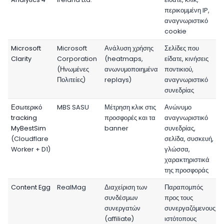
περικομμένη IP,
αναγνωριστικό
cookie
Microsoft
Microsoft
Ανάλυση χρήσης
Σελίδες που
Clarity
Corporation
(heatmaps,
είδατε, κινήσεις
(Ηνωμένες
ανωνυμοποιημένα
ποντικιού,
Πολιτείες)
replays)
αναγνωριστικό
συνεδρίας
Εσωτερικό
MBS SASU
Μέτρηση κλικ στις
Ανώνυμο
tracking
προσφορές και τα
αναγνωριστικό
MyBestSim
banner
συνεδρίας,
(Cloudflare
σελίδα, συσκευή,
Worker + D1)
γλώσσα,
χαρακτηριστικά
της προσφοράς
Content Egg
RealMag
Διαχείριση των
Παραπομπός
συνδέσμων
προς τους
συνεργατών
συνεργαζόμενους
(affiliate)
ιστότοπους