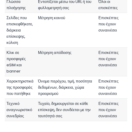
Γλώσσα
Εντοπίζεται μέσω του URL ή του
Όλοι οι
πλοήγησης
φυλλομετρητή σας
επισκέπτες
Σελίδες που
Μέτρηση κοινού
Επισκέπτες
επισκεφθήκατε,
που έχουν
διάρκεια
συναινέσει
επίσκεψης,
κύλιση
Κλικ σε
Μέτρηση απόδοσης
Επισκέπτες
προσφορές
που έχουν
eSIM και
συναινέσει
banner
Χαρακτηριστικά
Όνομα παρόχου, τιμή, ποσότητα
Επισκέπτες
της προσφοράς
δεδομένων, διάρκεια, χώρα
που έχουν
που πατήθηκε
προορισμού
συναινέσει
Τεχνικό
Τυχαίο, δημιουργείται σε κάθε
Επισκέπτες
αναγνωριστικό
επίσκεψη, δεν συνδέεται με την
που έχουν
συνεδρίας
ταυτότητά σας
συναινέσει