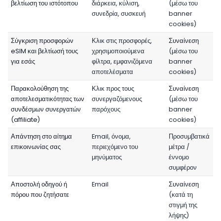
βελτίωση του ιστότοπου
διάρκεια, κύλιση,
(μέσω του
συνεδρία, συσκευή
banner
cookies)
Σύγκριση προσφορών
Κλικ στις προσφορές,
Συναίνεση
eSIM και βελτίωσή τους
χρησιμοποιούμενα
(μέσω του
για εσάς
φίλτρα, εμφανιζόμενα
banner
αποτελέσματα
cookies)
Παρακολούθηση της
Κλικ προς τους
Συναίνεση
αποτελεσματικότητας των
συνεργαζόμενους
(μέσω του
συνδέσμων συνεργατών
παρόχους
banner
(affiliate)
cookies)
Απάντηση στο αίτημα
Email, όνομα,
Προσυμβατικά
επικοινωνίας σας
περιεχόμενο του
μέτρα /
μηνύματος
έννομο
συμφέρον
Αποστολή οδηγού ή
Email
Συναίνεση
πόρου που ζητήσατε
(κατά τη
στιγμή της
λήψης)