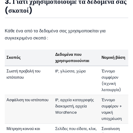
3. Γιατί χρησιμοποιούμε τα δεδομένα σας
(σκοποί)
Κάθε ένα από τα δεδομένα σας χρησιμοποιείται για
συγκεκριμένο σκοπό :
Δεδομένα που
Σκοπός
Νομική βάση
χρησιμοποιούνται
Σωστή προβολή του
IP, γλώσσα, χώρα
Έννομο
ιστότοπου
συμφέρον
(τεχνική
λειτουργία)
Ασφάλιση του ιστότοπου
IP, αρχεία καταγραφής
Έννομο
διακομιστή, αρχεία
συμφέρον +
Wordfence
νομική
υποχρέωση
Μέτρηση κοινού και
Σελίδες που είδατε, κλικ,
Συναίνεση