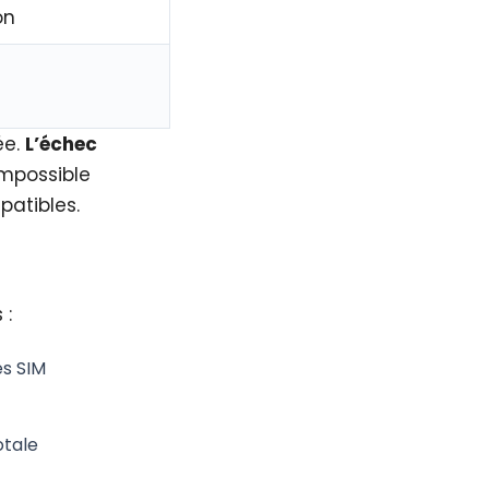
on
ée.
L’échec
impossible
patibles.
 :
s SIM
otale