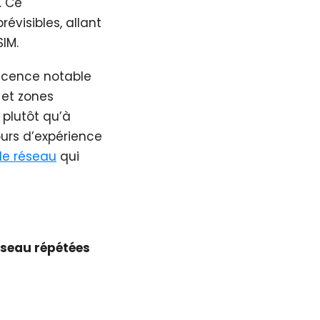
. Ce
visibles, allant
SIM.
scence notable
 et zones
plutôt qu’à
ours d’expérience
 de réseau
qui
éseau répétées