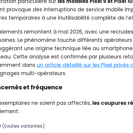
ation particulière sur
les modèles Pixel 9 et Pixel 10
 provoque des interruptions de service mobile impré
s temporaires à une inutilisabilité complète de l’e
nalements remontent à mai 2026, avec une recrude
aines. Le phénomène touche différents opérateurs
ggérant une origine technique liée au smartphone 
éseau. Cette analyse est confirmée par plusieurs ret
tamment dans
un article détaillé sur les Pixel privés
ignages multi-opérateurs.
ncernés et fréquence
 exemplaires ne soient pas affectés,
les coupures r
lement :
9 (toutes variantes)