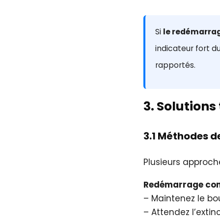
Si
le redémarra
indicateur fort 
rapportés.
3. Solution
3.1 Méthodes 
Plusieurs approch
Redémarrage com
– Maintenez le bo
– Attendez l’exti