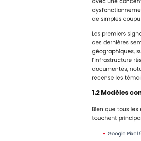
avec une concentr
dysfonctionnement
de simples coupure
Les premiers sig
ces dernières sem
géographiques, su
l’infrastructure r
documentés, no
recense les témo
1.2 Modèles co
Bien que tous les
touchent principa
Google Pixel 