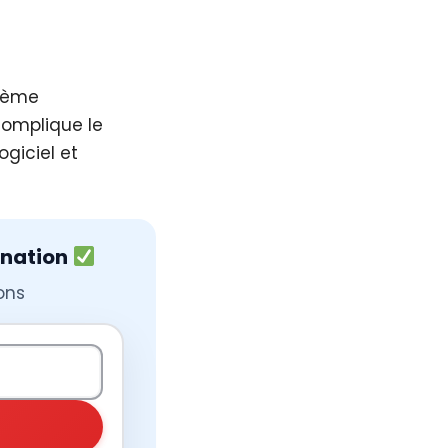
blème
complique le
ogiciel et
ination
ons