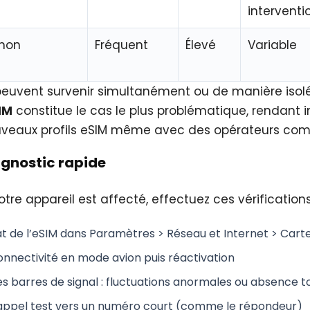
interventi
 non
Fréquent
Élevé
Variable
uvent survenir simultanément ou de manière isol
IM
constitue le cas le plus problématique, rendant 
nouveaux profils eSIM même avec des opérateurs com
agnostic rapide
votre appareil est affecté, effectuez ces vérifications
at de l’eSIM
dans Paramètres > Réseau et Internet > Carte
onnectivité
en mode avion puis réactivation
s barres de signal
: fluctuations anormales ou absence t
appel test
vers un numéro court (comme le répondeur)