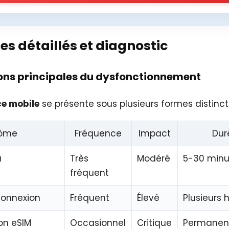
s détaillés et diagnostic
ions principales du dysfonctionnement
ce mobile
se présente sous plusieurs formes distinct
ôme
Fréquence
Impact
Dur
u
Très
Modéré
5-30 minu
fréquent
connexion
Fréquent
Élevé
Plusieurs 
on eSIM
Occasionnel
Critique
Permanen