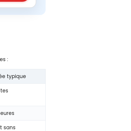
es :
ée typique
tes
heures
t sans