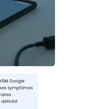
eSIM Google
, ses symptômes
raires
définitif.