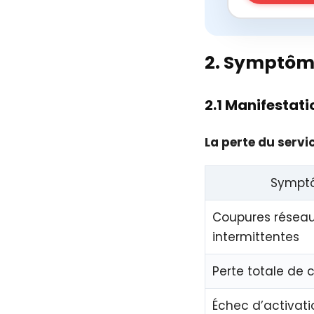
2. Symptôme
2.1 Manifestat
La perte du servi
Sympt
Coupures résea
intermittentes
Perte totale de 
Échec d’activati