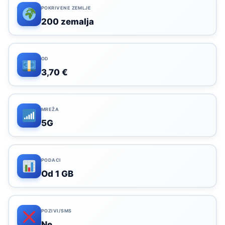
POKRIVENE ZEMLJE
200 zemalja
OD
3,70 €
MREŽA
5G
PODACI
Od 1 GB
POZIVI/SMS
Ne