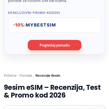
potrebe za fizičkim SIM karticama.
EKSKLUZIVNI PROMO KODOVI
-10%
MYBESTSIM
s
Pogledaj ponudu
Početna
Poredak
Recenzije 9esim
9esim eSIM – Recenzija, Test
& Promo kod 2026