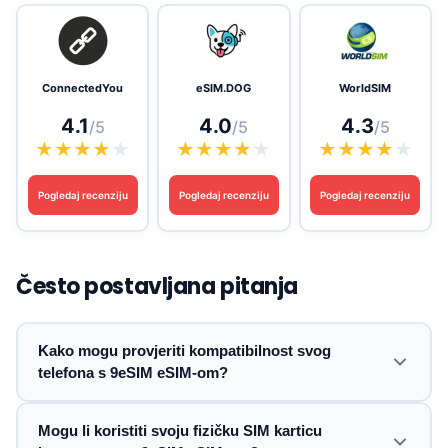
ConnectedYou
eSIM.DOG
WorldSIM
4.1
4.0
4.3
/5
/5
/5
★
★
★
★
★
★
★
★
★
★
★
★
★
★
★
Pogledaj recenziju
Pogledaj recenziju
Pogledaj recenziju
Često postavljana pitanja
Kako mogu provjeriti kompatibilnost svog
telefona s 9eSIM eSIM-om?
Mogu li koristiti svoju fizičku SIM karticu