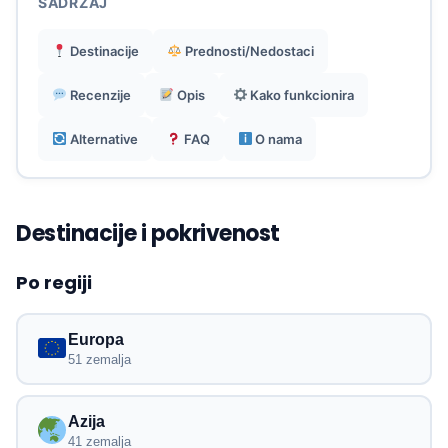
SADRŽAJ
Eliminira skupe naknade za roaming i potrebu
Destinacije
Prednosti/Nedostaci
traženja lokalnih SIM kartica.
Recenzije
Opis
Kako funkcionira
Alternative
FAQ
O nama
Destinacije i pokrivenost
Po regiji
Europa
51 zemalja
Azija
41 zemalja