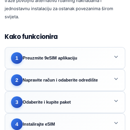
traže povoljnu alternativu roaming naknadama i
jednostavnu instalaciju za ostanak povezanima širom
svijeta.
Kako funkcionira
1
Preuzmite 9eSIM aplikaciju
2
Napravite račun i odaberite odredište
3
Odaberite i kupite paket
4
Instalirajte eSIM