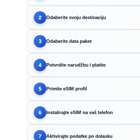
2
Odaberite svoju destinaciju
3
Odaberite data paket
4
Potvrdite narudžbu i platite
5
Primite eSIM profil
6
Instalirajte eSIM na vaš telefon
7
Aktivirajte podatke po dolasku