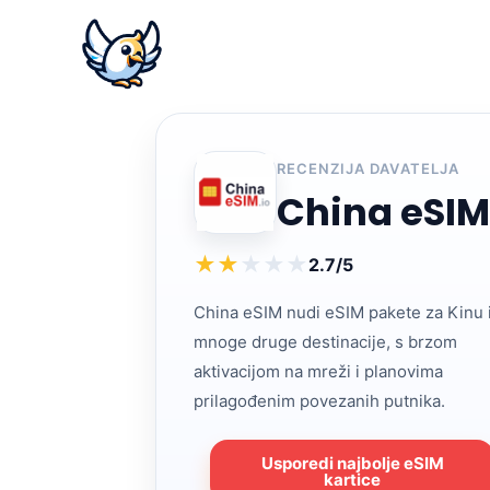
RECENZIJA DAVATELJA
China eSIM
★
★
★
★
★
2.7/5
China eSIM nudi eSIM pakete za Kinu 
mnoge druge destinacije, s brzom
aktivacijom na mreži i planovima
prilagođenim povezanih putnika.
Usporedi najbolje eSIM
kartice