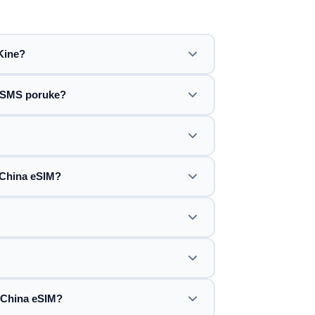
Kine?
li SMS poruke?
s China eSIM?
m China eSIM?