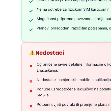
✓
Nema potrebe za fizičkom SIM karticom nit
✓
Mogućnost pripreme povezanosti prije pu
✓
Planovi prilagođeni različitim potrebama, 
✓
Nedostaci
Ograničene javne detaljne informacije o k
✗
značajkama.
Nedostatak namjenskih mobilnih aplikacija
✗
Ponude usredotočene isključivo na podatke,
✗
SMS-a.
Potpuni uvjeti povrata ili promjene plana ma
✗