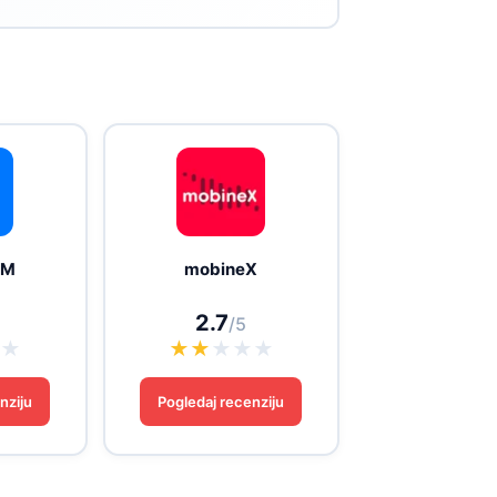
IM
mobineX
2.7
/5
★
★
★
★
★
★
★
nziju
Pogledaj recenziju