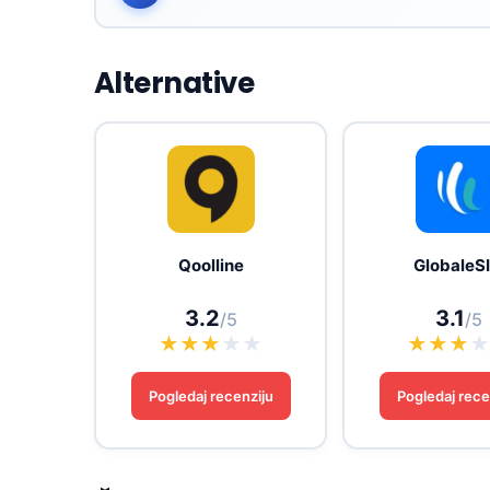
Alternative
Qoolline
GlobaleS
3.2
3.1
/5
/5
★
★
★
★
★
★
★
★
Pogledaj recenziju
Pogledaj rece