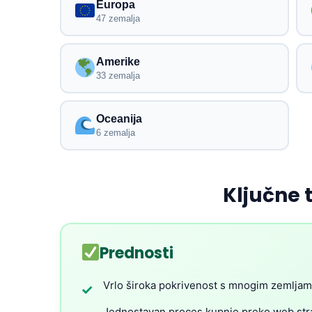
Europa
47 zemalja
Amerike
33 zemalja
Oceanija
6 zemalja
Ključne 
Prednosti
Vrlo široka pokrivenost s mnogim zemlja
✓
Jednostavan proces kupnje preko web stra