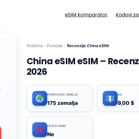
eSIM komparator
Kodovi z
Početna
Poredak
Recenzije China eSIM
China eSIM eSIM – Recenzi
2026
i
POKRIVENE ZEMLJE
OD
175 zemalja
9,00 $
POZIVI/SMS
Ne