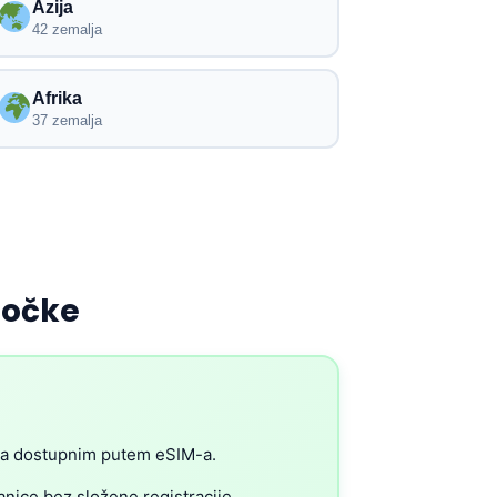
Azija
42 zemalja
Afrika
37 zemalja
točke
ma dostupnim putem eSIM-a.
nice bez složene registracije.