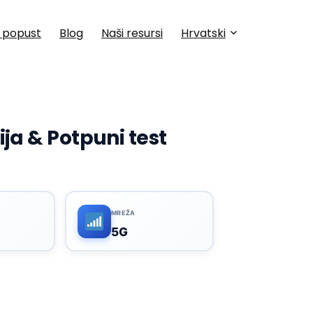
a popust
Blog
Naši resursi
Hrvatski
ja & Potpuni test
MREŽA
5G