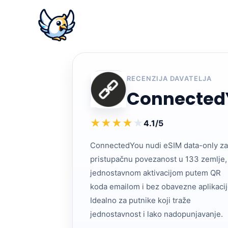
RECENZIJA DAVATELJA
Connected
★
★
★
★
★
4.1/5
ConnectedYou nudi eSIM data-only za
pristupačnu povezanost u 133 zemlje,
jednostavnom aktivacijom putem QR
koda emailom i bez obavezne aplikacij
Idealno za putnike koji traže
jednostavnost i lako nadopunjavanje.