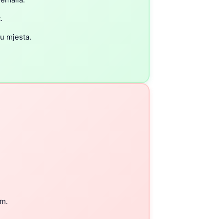
.
cu mjesta.
om.