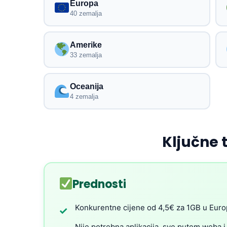
Europa
40 zemalja
Amerike
33 zemalja
Oceanija
4 zemalja
Ključne 
Prednosti
Konkurentne cijene od 4,5€ za 1GB u Euro
✓
Nije potrebna aplikacija, sve putem weba i