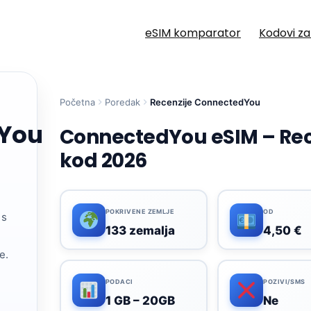
eSIM komparator
Kodovi z
Početna
Poredak
Recenzije ConnectedYou
You
ConnectedYou eSIM – Rec
kod 2026
POKRIVENE ZEMLJE
OD
 s
133 zemalja
4,50 €
e.
PODACI
POZIVI/SMS
1 GB – 20GB
Ne