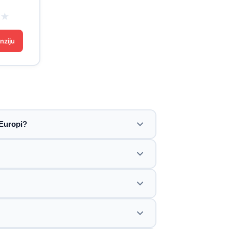
★
★
nziju
 Europi?