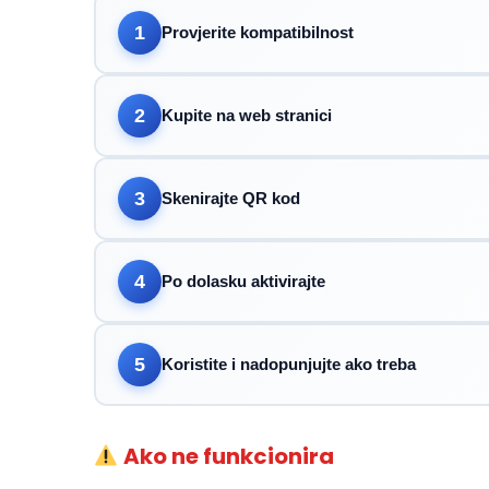
1
Provjerite kompatibilnost
2
Kupite na web stranici
3
Skenirajte QR kod
4
Po dolasku aktivirajte
5
Koristite i nadopunjujte ako treba
Ako ne funkcionira