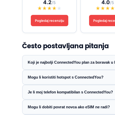
4.2
4.0
/5
/5
★
★
★
★
★
★
★
★
Pogledaj recenziju
Pogledaj rece
Često postavljana pitanja
Koji je najbolji ConnectedYou plan za boravak u
Mogu li koristiti hotspot s ConnectedYou?
Je li moj telefon kompatibilan s ConnectedYou?
Mogu li dobiti povrat novca ako eSIM ne radi?