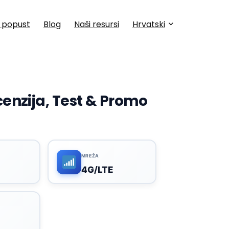
a popust
Blog
Naši resursi
Hrvatski
enzija, Test & Promo
MREŽA
4G/LTE