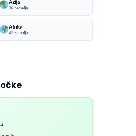
Azija
36 zemalja
Afrika
42 zemalja
točke
pi.
 emaila.