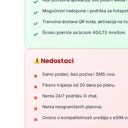
✓
Mogućnost nadopune i podrška za hotspot
✓
Trenutna dostava QR koda, aktivacija na li
✓
Široko pokriće sa brzom 4G/LTE mrežom.
✓
Nedostaci
Samo podaci, bez poziva i SMS-ova.
✗
Fiksno trajanje od 30 dana po planu.
✗
Nema 24/7 podršku ili chat.
✗
Nema neograničenih planova.
✗
Ovisno o kompatibilnosti uređaja s eSIM-
✗