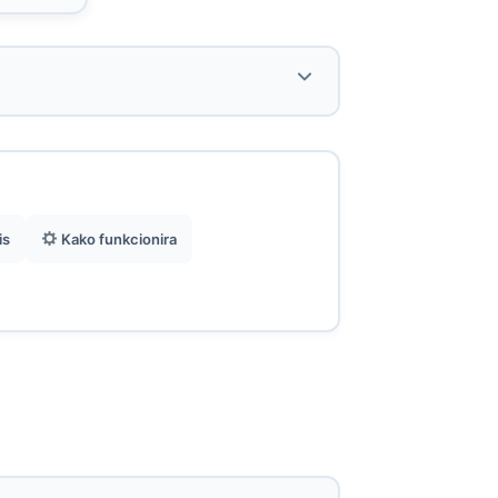
Data-only planovi od 1GB do 20GB za
30 dana, počevši od 4,5€.
is
Kako funkcionira
Hotspot dopušten i laka nadopuna za
produženje korištenja.