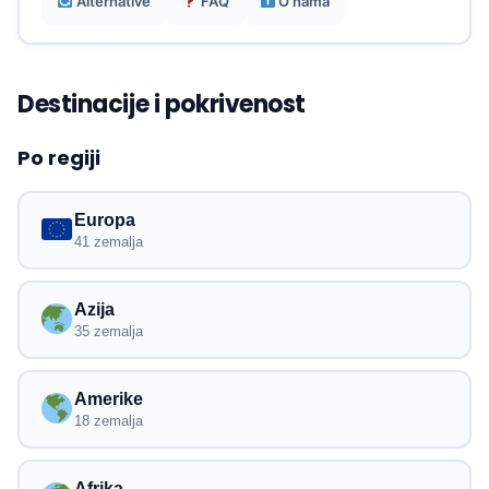
Alternative
FAQ
O nama
Destinacije i pokrivenost
Po regiji
Europa
41 zemalja
Azija
35 zemalja
Amerike
18 zemalja
Afrika