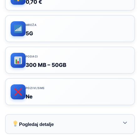
0,70 €
MREŽA
5G
PODACI
300 MB – 50GB
POZIVI/SMS
Ne
Pogledaj detalje