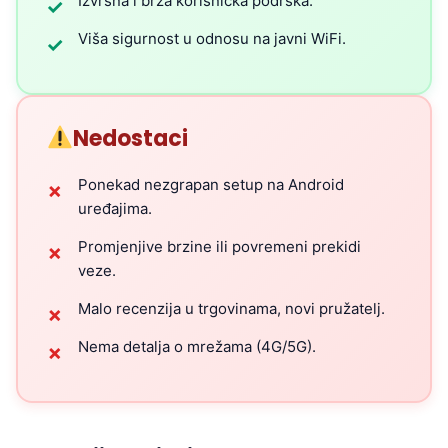
Izvrsna i brza korisnička podrška.
✓
Viša sigurnost u odnosu na javni WiFi.
✓
Nedostaci
Ponekad nezgrapan setup na Android
✗
uređajima.
Promjenjive brzine ili povremeni prekidi
✗
veze.
Malo recenzija u trgovinama, novi pružatelj.
✗
Nema detalja o mrežama (4G/5G).
✗