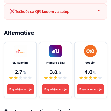
Teškoće sa QR kodom za setup
Alternative
SK Roaming
Numero eSIM
99esim
2.7
3.8
4.0
/5
/5
/5
★
★
★
★
★
★
★
★
★
★
★
★
★
★
★
Pogledaj recenziju
Pogledaj recenziju
Pogledaj recenziju