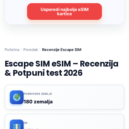
Usporedi najbolje eSIM
kartice
Početna
Poredak
Recenzije Escape SIM
Escape SIM eSIM – Recenzija
& Potpuni test 2026
POKRIVENE ZEMLJE
180 zemalja
OD