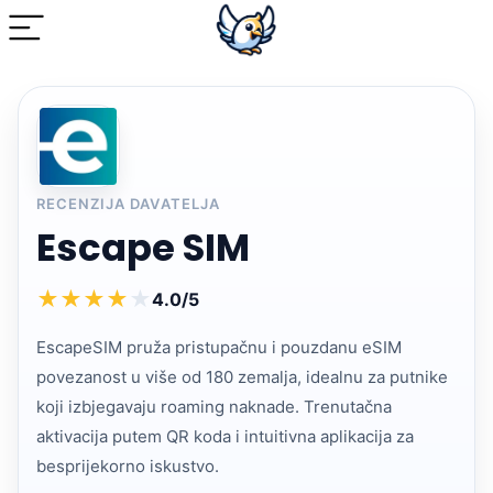
RECENZIJA DAVATELJA
Escape SIM
★
★
★
★
★
4.0/5
EscapeSIM pruža pristupačnu i pouzdanu eSIM
povezanost u više od 180 zemalja, idealnu za putnike
koji izbjegavaju roaming naknade. Trenutačna
aktivacija putem QR koda i intuitivna aplikacija za
besprijekorno iskustvo.