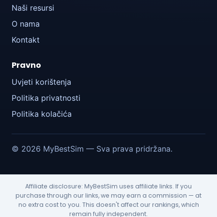
Naši resursi
O nama
Kontakt
Pravno
Uvjeti korištenja
Politika privatnosti
Politika kolačića
© 2026 MyBestSim — Sva prava pridržana.
Affiliate disclosure: MyBestSim uses affiliate links. If you
purchase through our links, we may earn a commission — at
no extra cost to you. This doesn't affect our rankings, which
remain fully independent.