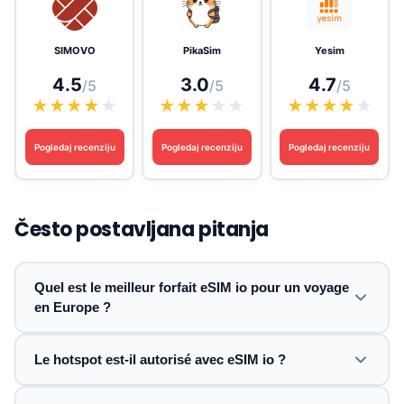
SIMOVO
PikaSim
Yesim
4.5
3.0
4.7
/5
/5
/5
★
★
★
★
★
★
★
★
★
★
★
★
★
★
★
Pogledaj recenziju
Pogledaj recenziju
Pogledaj recenziju
Često postavljana pitanja
Quel est le meilleur forfait eSIM io pour un voyage
en Europe ?
Le hotspot est-il autorisé avec eSIM io ?