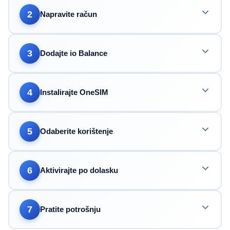
2
Napravite račun
3
Dodajte io Balance
4
Instalirajte OneSIM
5
Odaberite korištenje
6
Aktivirajte po dolasku
7
Pratite potrošnju