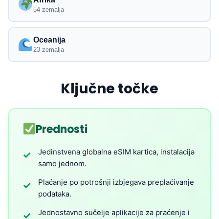
54 zemalja
Oceanija
23 zemalja
Ključne točke
Prednosti
Jedinstvena globalna eSIM kartica, instalacija
✓
samo jednom.
Plaćanje po potrošnji izbjegava preplaćivanje
✓
podataka.
Jednostavno sučelje aplikacije za praćenje i
✓