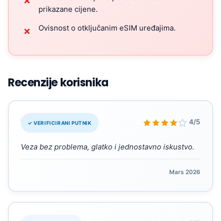
✗
prikazane cijene.
Ovisnost o otključanim eSIM uređajima.
✗
Recenzije korisnika
“
4/5
✓ VERIFICIRANI PUTNIK
Veza bez problema, glatko i jednostavno iskustvo.
Mars 2026