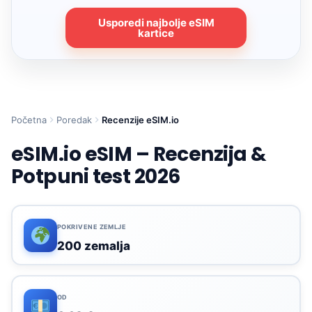
Usporedi najbolje eSIM
kartice
Početna
Poredak
Recenzije eSIM.io
eSIM.io eSIM – Recenzija &
Potpuni test 2026
POKRIVENE ZEMLJE
200 zemalja
OD