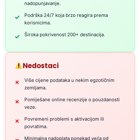
nadopunjavanje.
Podrška 24/7 koja brzo reagira prema
✓
korisnicima.
Široka pokrivenost 200+ destinacija.
✓
Nedostaci
Više cijene podataka u nekim egzotičnim
✗
zemljama.
Pomiješane online recenzije o pouzdanosti
✗
veze.
Povremeni problemi s aktivacijom ili
✗
povratima.
Minimalna nadoplata ponekad veća od