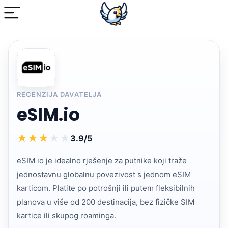
RECENZIJA DAVATELJA
eSIM.io
★
★
★
★
★
3.9/5
eSIM io je idealno rješenje za putnike koji traže
jednostavnu globalnu povezivost s jednom eSIM
karticom. Platite po potrošnji ili putem fleksibilnih
planova u više od 200 destinacija, bez fizičke SIM
kartice ili skupog roaminga.