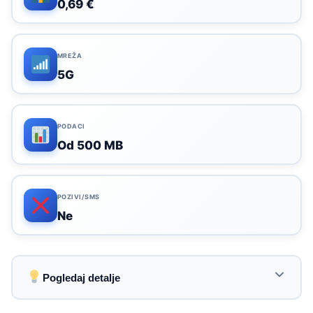
0,69 €
MREŽA
5G
PODACI
Od 500 MB
POZIVI/SMS
Ne
Pogledaj detalje