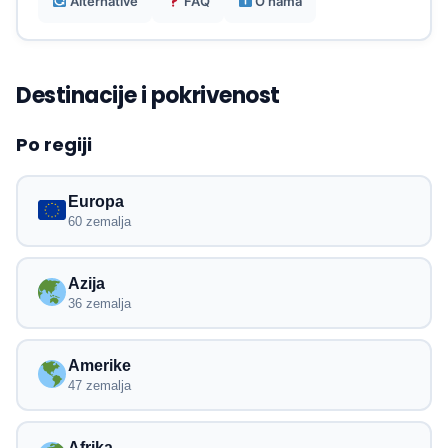
Alternative
FAQ
O nama
Destinacije i pokrivenost
Po regiji
Europa
60 zemalja
Azija
36 zemalja
Amerike
47 zemalja
Afrika