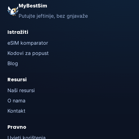
MyBestSim
Putujte jeftinije, bez gnjavaže
Istražiti
eSIM komparator
Kodovi za popust
Blog
Resursi
Naši resursi
O nama
Kontakt
Pravno
Uvjeti korištenja