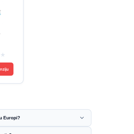
e
★
★
nziju
 u Europi?