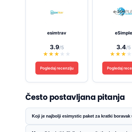
esimtrav
eSimpl
3.9
3.4
/5
/5
★
★
★
★
★
★
★
★
Pogledaj recenziju
Pogledaj rece
Često postavljana pitanja
Koji je najbolji esimystic paket za kratki boravak