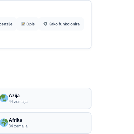
regionalnim i globalnim planovima
prilagođenim raznim vrstama
boravaka.
enzije
Opis
Kako funkcionira
Praktično rješenje za izbjegavanje
roaming naknada i povezivanje
odmah po dolasku.
Rješenje osmišljeno za putnike,
digitalne nomade i profesionalce na
redovnim putovanjima.
Azija
44 zemalja
Afrika
34 zemalja