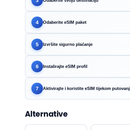
3
Odaberite svoju destinaciju
4
Odaberite eSIM paket
5
Izvršite sigurno plaćanje
6
Instalirajte eSIM profil
7
Aktivirajte i koristite eSIM tijekom putovan
Alternative