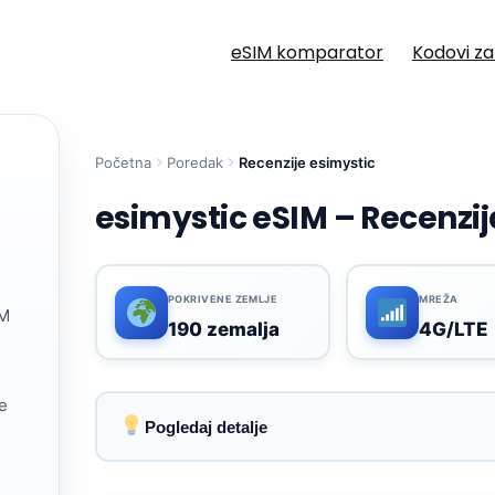
eSIM komparator
Kodovi z
Početna
Poredak
Recenzije esimystic
esimystic eSIM – Recenzij
POKRIVENE ZEMLJE
MREŽA
IM
190 zemalja
4G/LTE
e
Pogledaj detalje
Objavljena pokrivenost u više od 190