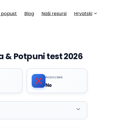
a popust
Blog
Naši resursi
Hrvatski
a & Potpuni test 2026
POZIVI/SMS
Ne
Marketplace eSIM kartica s lokalnim,