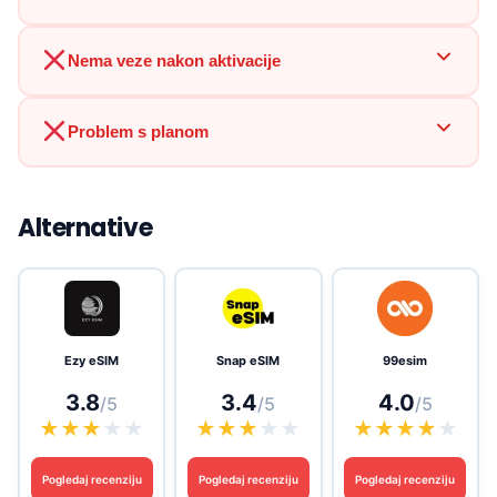
Nema veze nakon aktivacije
Problem s planom
Alternative
Ezy eSIM
Snap eSIM
99esim
3.8
3.4
4.0
/5
/5
/5
★
★
★
★
★
★
★
★
★
★
★
★
★
★
★
Pogledaj recenziju
Pogledaj recenziju
Pogledaj recenziju