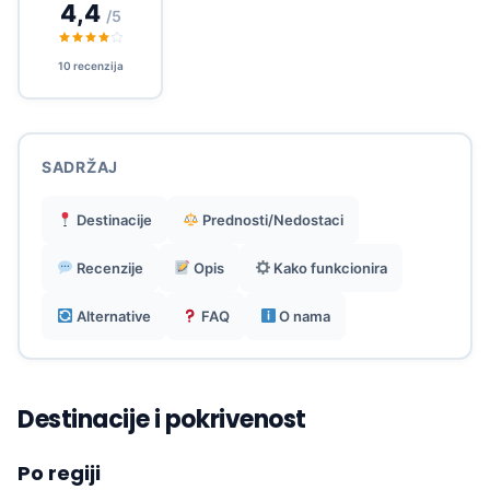
4,4
/5
Brza i korisna korisnička podrška prema
povratnim informacijama.
10 recenzija
Meili alat za planiranje višezemaljskih itinerara.
SADRŽAJ
Dobro funkcionira za rad na daljinu i
backpackere.
Destinacije
Prednosti/Nedostaci
Recenzije
Opis
Kako funkcionira
Alternative
FAQ
O nama
Destinacije i pokrivenost
Po regiji