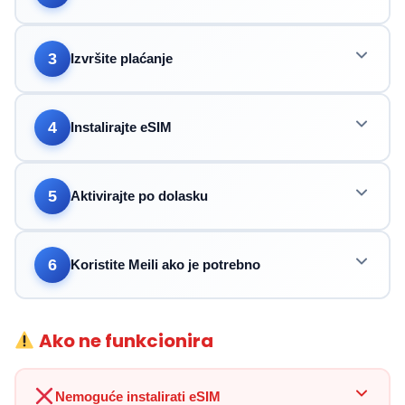
3
Izvršite plaćanje
4
Instalirajte eSIM
5
Aktivirajte po dolasku
6
Koristite Meili ako je potrebno
Ako ne funkcionira
Nemoguće instalirati eSIM