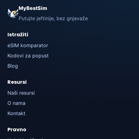
MyBestSim
Putujte jeftinije, bez gnjavaže
Istražiti
eSIM komparator
Kodovi za popust
Blog
Resursi
Naši resursi
O nama
Kontakt
Pravno