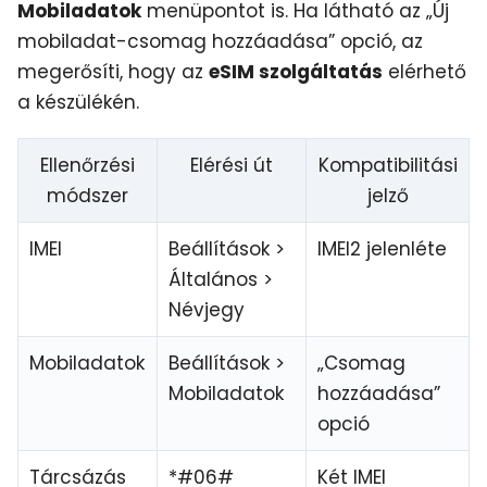
Mobiladatok
menüpontot is. Ha látható az „Új
mobiladat-csomag hozzáadása” opció, az
megerősíti, hogy az
eSIM szolgáltatás
elérhető
a készülékén.
Ellenőrzési
Elérési út
Kompatibilitási
módszer
jelző
IMEI
Beállítások >
IMEI2 jelenléte
Általános >
Névjegy
Mobiladatok
Beállítások >
„Csomag
Mobiladatok
hozzáadása”
opció
Tárcsázás
*#06#
Két IMEI