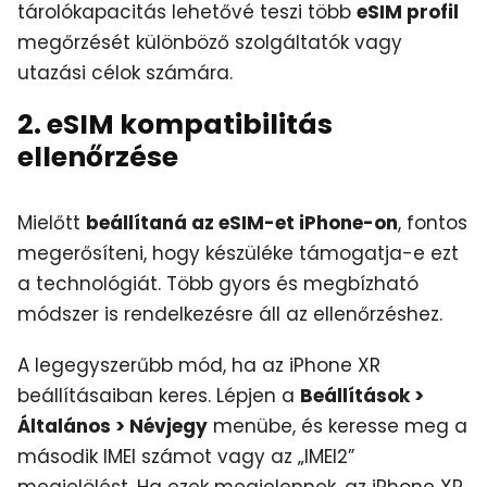
tárolókapacitás lehetővé teszi több
eSIM profil
megőrzését különböző szolgáltatók vagy
utazási célok számára.
2. eSIM kompatibilitás
ellenőrzése
Mielőtt
beállítaná az eSIM-et iPhone-on
, fontos
megerősíteni, hogy készüléke támogatja-e ezt
a technológiát. Több gyors és megbízható
módszer is rendelkezésre áll az ellenőrzéshez.
A legegyszerűbb mód, ha az iPhone XR
beállításaiban keres. Lépjen a
Beállítások >
Általános > Névjegy
menübe, és keresse meg a
második IMEI számot vagy az „IMEI2”
megjelölést. Ha ezek megjelennek, az iPhone XR