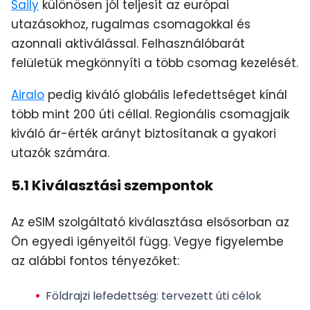
Saily
különösen jól teljesít az európai
utazásokhoz, rugalmas csomagokkal és
azonnali aktiválással. Felhasználóbarát
felületük megkönnyíti a több csomag kezelését.
Airalo
pedig kiváló globális lefedettséget kínál
több mint 200 úti céllal. Regionális csomagjaik
kiváló ár-érték arányt biztosítanak a gyakori
utazók számára.
5.1 Kiválasztási szempontok
Az eSIM szolgáltató kiválasztása elsősorban az
Ön egyedi igényeitől függ. Vegye figyelembe
az alábbi fontos tényezőket:
Földrajzi lefedettség
: tervezett úti célok