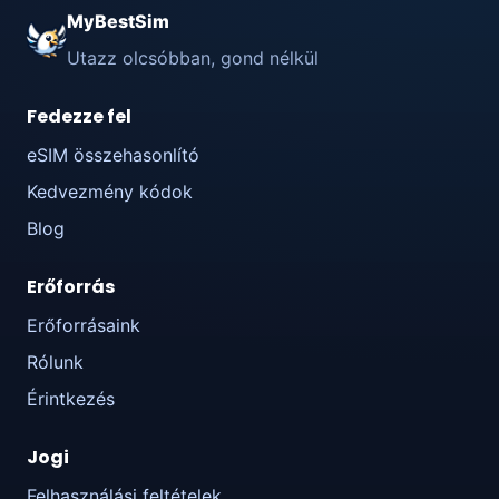
MyBestSim
Utazz olcsóbban, gond nélkül
Fedezze fel
eSIM összehasonlító
Kedvezmény kódok
Blog
Erőforrás
Erőforrásaink
Rólunk
Érintkezés
Jogi
Felhasználási feltételek