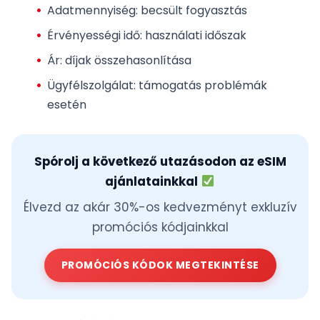
Adatmennyiség
: becsült fogyasztás
Érvényességi idő
: használati időszak
Ár
: díjak összehasonlítása
Ügyfélszolgálat
: támogatás problémák
esetén
Spórolj a következő utazásodon az eSIM
ajánlatainkkal
Élvezd az akár 30%-os kedvezményt exkluzív
promóciós kódjainkkal
PROMÓCIÓS KÓDOK MEGTEKINTÉSE