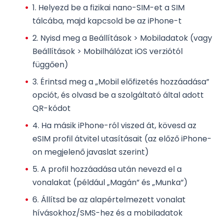
1.
Helyezd be a fizikai nano-SIM-et
a SIM
tálcába, majd kapcsold be az iPhone-t
2. Nyisd meg a Beállítások > Mobiladatok (vagy
Beállítások > Mobilhálózat iOS verziótól
függően)
3. Érintsd meg a „Mobil előfizetés hozzáadása”
opciót, és olvasd be a szolgáltató által adott
QR-kódot
4. Ha másik iPhone-ról viszed át, kövesd az
eSIM profil átvitel
utasításait (az előző iPhone-
on megjelenő javaslat szerint)
5. A profil hozzáadása után nevezd el a
vonalakat (például „Magán” és „Munka”)
6. Állítsd be az alapértelmezett vonalat
hívásokhoz/SMS-hez és a mobiladatok