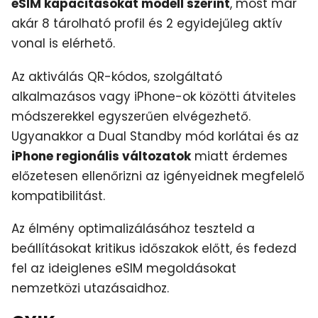
eSIM kapacitásokat modell szerint
, most már
akár 8 tárolható profil és 2 egyidejűleg aktív
vonal is elérhető.
Az aktiválás QR-kódos, szolgáltató
alkalmazásos vagy iPhone-ok közötti átviteles
módszerekkel egyszerűen elvégezhető.
Ugyanakkor a Dual Standby mód korlátai és az
iPhone regionális változatok
miatt érdemes
előzetesen ellenőrizni az igényeidnek megfelelő
kompatibilitást.
Az élmény optimalizálásához teszteld a
beállításokat kritikus időszakok előtt, és fedezd
fel az ideiglenes eSIM megoldásokat
nemzetközi utazásaidhoz.