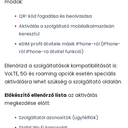
módok:
QR-kód fogadása és beolvasása
Aktiválás a szolgáltató mobilalkalmazásán
keresztül
eSIM profil átvitele
másik iPhone-ról (iPhone-
ról iPhone-ra átvitel funkció)
Ellenőrizd a szolgáltatások kompatibilitását is:
VoLTE, 5G és roaming opciók esetén speciális
aktiválásra lehet szükség a szolgáltató oldalán.
Előkészítő ellenőrző lista
az aktiválás
megkezdése előtt:
Szolgáltatói azonosítók (ügyfélfiók)
Stabil Wi-Fi kapcsolat