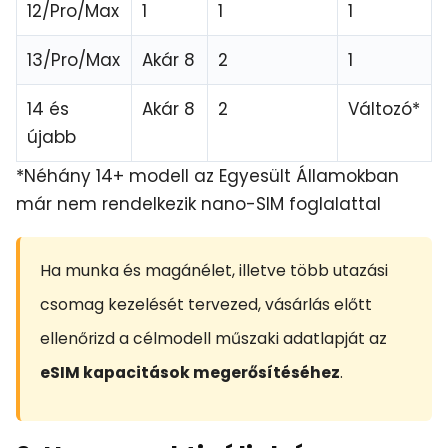
12/Pro/Max
1
1
1
13/Pro/Max
Akár 8
2
1
14 és
Akár 8
2
Változó*
újabb
*Néhány 14+ modell az Egyesült Államokban
már nem rendelkezik nano-SIM foglalattal
Ha munka és magánélet, illetve több utazási
csomag kezelését tervezed, vásárlás előtt
ellenőrizd a célmodell műszaki adatlapját az
eSIM kapacitások megerősítéséhez
.