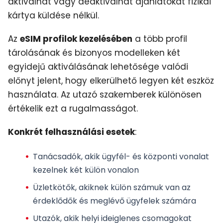
aktiválhat vagy deaktiválhat ajánlatokat fizikai
kártya küldése nélkül.
Az
eSIM profilok kezelésében
a több profil
tárolásának és bizonyos modelleken két
egyidejű aktiválásának lehetősége valódi
előnyt jelent, hogy elkerülhető legyen két eszköz
használata. Az utazó szakemberek különösen
értékelik ezt a rugalmasságot.
Konkrét felhasználási esetek
:
Tanácsadók, akik ügyfél- és központi vonalat
kezelnek két külön vonalon
Üzletkötők, akiknek külön számuk van az
érdeklődők és meglévő ügyfelek számára
Utazók, akik helyi ideiglenes csomagokat