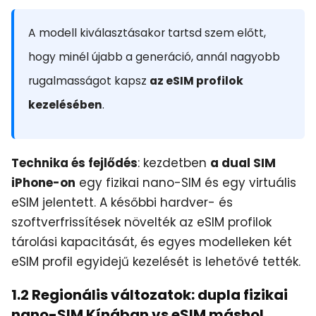
A modell kiválasztásakor tartsd szem előtt,
hogy minél újabb a generáció, annál nagyobb
rugalmasságot kapsz
az eSIM profilok
kezelésében
.
Technika és fejlődés
: kezdetben
a dual SIM
iPhone-on
egy fizikai nano-SIM és egy virtuális
eSIM jelentett. A későbbi hardver- és
szoftverfrissítések növelték az eSIM profilok
tárolási kapacitását, és egyes modelleken két
eSIM profil egyidejű kezelését is lehetővé tették.
1.2 Regionális változatok: dupla fizikai
nano-SIM Kínában vs eSIM máshol