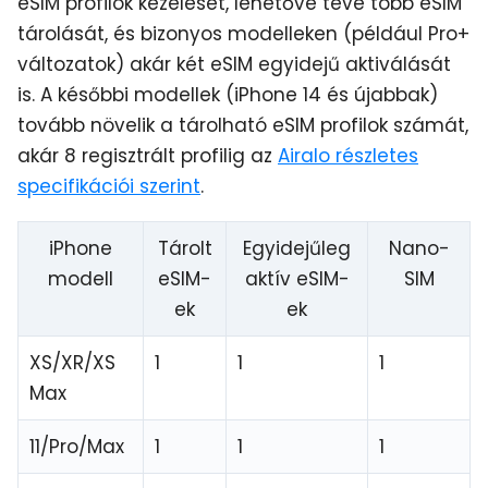
eSIM profilok kezelését, lehetővé téve több eSIM
tárolását, és bizonyos modelleken (például Pro+
változatok) akár két eSIM egyidejű aktiválását
is. A későbbi modellek (iPhone 14 és újabbak)
tovább növelik a tárolható eSIM profilok számát,
akár 8 regisztrált profilig az
Airalo részletes
specifikációi szerint
.
iPhone
Tárolt
Egyidejűleg
Nano-
modell
eSIM-
aktív eSIM-
SIM
ek
ek
XS/XR/XS
1
1
1
Max
11/Pro/Max
1
1
1