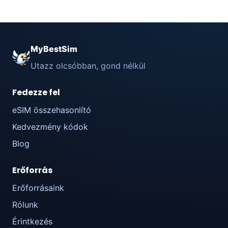
MyBestSim
Utazz olcsóbban, gond nélkül
Fedezze fel
eSIM összehasonlító
Kedvezmény kódok
Blog
Erőforrás
Erőforrásaink
Rólunk
Érintkezés