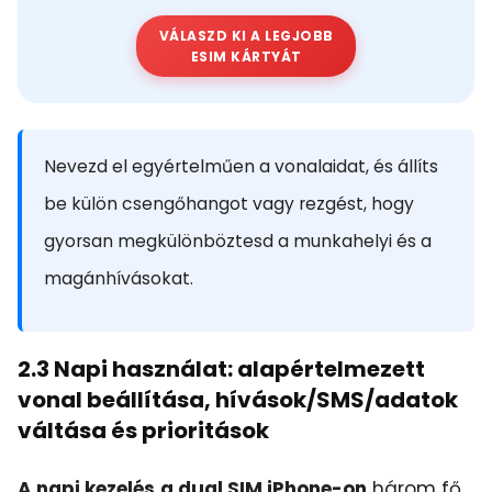
VÁLASZD KI A LEGJOBB
ESIM KÁRTYÁT
Nevezd el egyértelműen a vonalaidat, és állíts
be külön csengőhangot vagy rezgést, hogy
gyorsan megkülönböztesd a munkahelyi és a
magánhívásokat.
2.3 Napi használat: alapértelmezett
vonal beállítása, hívások/SMS/adatok
váltása és prioritások
A napi kezelés
a dual SIM iPhone-on
három fő