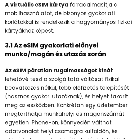
A virtuális eSIM kártya
forradalmasítja a
mobilhasználatot, de bizonyos gyakorlati
korlátokkal is rendelkezik a hagyományos fizikai
kártyákhoz képest.
3.1 Az eSIM gyakorlati előnyei
munka/magán és utazás során
Az eSIM páratlan rugalmasságot kínál
:
lehetővé teszi a szolgáltató váltását fizikai
beavatkozás nélkül, több előfizetés telepítését
(hasznos gyakori utazóknak), és helyet takarít
meg az eszközben. Konkrétan egy üzletember
megtarthatja munkahelyi és magánszámát
egyetlen iPhone-on, könnyedén válthat
adatvonalat helyi csomagra külföldön, és