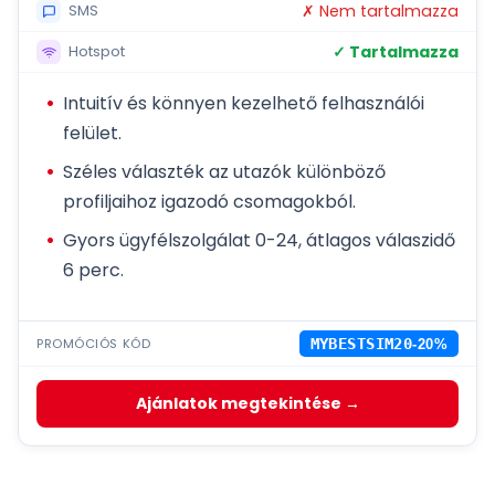
✗ Nem tartalmazza
SMS
✓ Tartalmazza
Hotspot
Intuitív és könnyen kezelhető felhasználói
felület.
Széles választék az utazók különböző
profiljaihoz igazodó csomagokból.
Gyors ügyfélszolgálat 0-24, átlagos válaszidő
6 perc.
PROMÓCIÓS KÓD
MYBESTSIM20
-20%
Ajánlatok megtekintése →