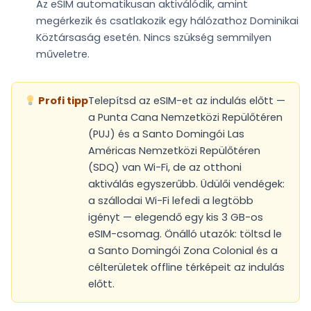
Az eSIM
automatikusan aktiválódik
, amint
megérkezik és csatlakozik egy hálózathoz Dominikai
Köztársaság esetén. Nincs szükség semmilyen
műveletre.
Profi tipp
Telepítsd az eSIM-et az indulás előtt —
a Punta Cana Nemzetközi Repülőtéren
(PUJ) és a Santo Domingói Las
Américas Nemzetközi Repülőtéren
(SDQ) van Wi-Fi, de az otthoni
aktiválás egyszerűbb. Üdülői vendégek:
a szállodai Wi-Fi lefedi a legtöbb
igényt — elegendő egy kis 3 GB-os
eSIM-csomag. Önálló utazók: töltsd le
a Santo Domingói Zona Colonial és a
célterületek offline térképeit az indulás
előtt.