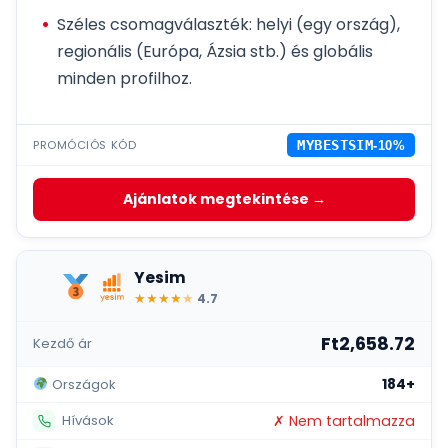
Széles csomagválaszték: helyi (egy ország),
regionális (Európa, Ázsia stb.) és globális
minden profilhoz.
PROMÓCIÓS KÓD
MYBESTSIM
-10%
Ajánlatok megtekintése →
Yesim
★
★
★
★
★
4.7
Ft2,658.72
Kezdő ár
184+
Országok
✗ Nem tartalmazza
Hívások