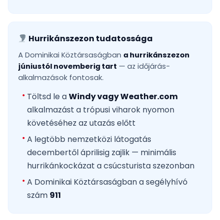
Hurrikánszezon tudatossága
A Dominikai Köztársaságban
a hurrikánszezon
júniustól novemberig tart
— az időjárás-
alkalmazások fontosak.
Töltsd le a
Windy vagy Weather.com
alkalmazást a trópusi viharok nyomon
követéséhez az utazás előtt
A legtöbb nemzetközi látogatás
decembertől áprilisig zajlik — minimális
hurrikánkockázat a csúcsturista szezonban
A Dominikai Köztársaságban a segélyhívó
szám
911