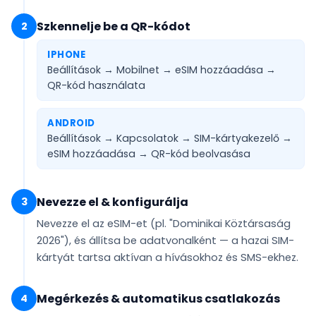
Szkennelje be a QR-kódot
2
IPHONE
Beállítások → Mobilnet → eSIM hozzáadása →
QR-kód használata
ANDROID
Beállítások → Kapcsolatok → SIM-kártyakezelő →
eSIM hozzáadása →
QR-kód beolvasása
Nevezze el & konfigurálja
3
Nevezze el az eSIM-et (pl.
"Dominikai Köztársaság
2026"
), és állítsa be
adatvonalként
— a hazai SIM-
kártyát tartsa aktívan a hívásokhoz és SMS-ekhez.
Megérkezés & automatikus csatlakozás
4