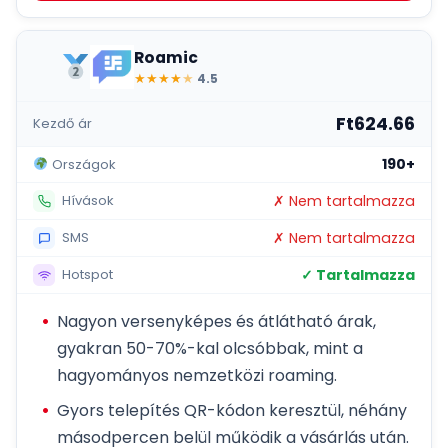
Roamic
★
★
★
★
★
4.5
Ft624.66
Kezdő ár
190+
Országok
✗ Nem tartalmazza
Hívások
✗ Nem tartalmazza
SMS
✓ Tartalmazza
Hotspot
Nagyon versenyképes és átlátható árak,
gyakran 50-70%-kal olcsóbbak, mint a
hagyományos nemzetközi roaming.
Gyors telepítés QR-kódon keresztül, néhány
másodpercen belül működik a vásárlás után.