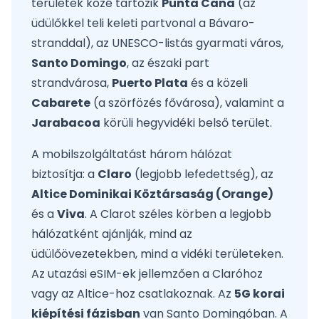
területek közé tartozik
Punta Cana
(az
üdülőkkel teli keleti partvonal a Bávaro-
stranddal), az UNESCO-listás gyarmati város,
Santo Domingo
, az északi part
strandvárosa,
Puerto Plata
és a közeli
Cabarete
(a szörfözés fővárosa), valamint a
Jarabacoa
körüli hegyvidéki belső terület.
A mobilszolgáltatást három hálózat
biztosítja: a
Claro
(legjobb lefedettség), az
Altice Dominikai Köztársaság (Orange)
és a
Viva
. A Clarot széles körben a legjobb
hálózatként ajánlják, mind az
üdülőövezetekben, mind a vidéki területeken.
Az utazási eSIM-ek jellemzően a Claróhoz
vagy az Altice-hoz csatlakoznak. Az
5G korai
kiépítési fázisban
van Santo Domingóban. A