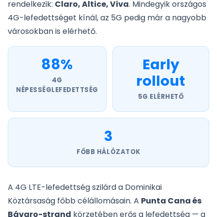
rendelkezik:
Claro, Altice, Viva
. Mindegyik országos
4G-lefedettséget kínál, az 5G pedig már a nagyobb
városokban is elérhető.
88%
Early
rollout
4G
NÉPESSÉGLEFEDETTSÉG
5G ELÉRHETŐ
3
FŐBB HÁLÓZATOK
A 4G LTE-lefedettség szilárd a Dominikai
Köztársaság főbb célállomásain. A
Punta Cana és
Bávaro-strand
körzetében erős a lefedettség — a