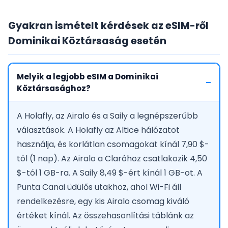
Gyakran ismételt kérdések az eSIM-ről
Dominikai Köztársaság esetén
Melyik a legjobb eSIM a Dominikai
Köztársasághoz?
A Holafly, az Airalo és a Saily a legnépszerűbb
választások. A Holafly az Altice hálózatot
használja, és korlátlan csomagokat kínál 7,90 $-
tól (1 nap). Az Airalo a Claróhoz csatlakozik 4,50
$-tól 1 GB-ra. A Saily 8,49 $-ért kínál 1 GB-ot. A
Punta Canai üdülős utakhoz, ahol Wi-Fi áll
rendelkezésre, egy kis Airalo csomag kiváló
értéket kínál. Az összehasonlítási táblánk az