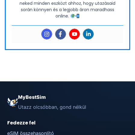
neked minden eszközt ahhoz, hogy utazásaid
során könnyen és a legjobb áron maradhass
online.
MyBestSim
Utazz olcsóbban, gond nélkül
Fedezze fel
eSIM összehasonlító