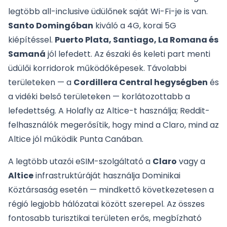
legtöbb all-inclusive üdülőnek saját Wi-Fi-je is van.
Santo Domingóban
kiváló a 4G, korai 5G
kiépítéssel.
Puerto Plata, Santiago, La Romana és
Samaná
jól lefedett. Az északi és keleti part menti
üdülői korridorok működőképesek. Távolabbi
területeken — a
Cordillera Central hegységben
és
a vidéki belső területeken — korlátozottabb a
lefedettség. A Holafly az Altice-t használja; Reddit-
felhasználók megerősítik, hogy mind a Claro, mind az
Altice jól működik Punta Canában.
A legtöbb utazói eSIM-szolgáltató a
Claro
vagy a
Altice
infrastruktúráját használja Dominikai
Köztársaság esetén — mindkettő következetesen a
régió legjobb hálózatai között szerepel. Az összes
fontosabb turisztikai területen erős, megbízható