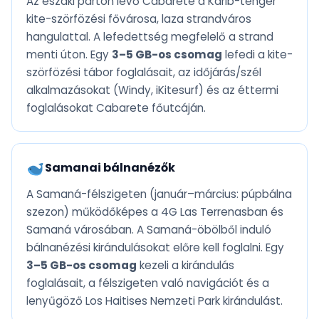
Az északi parton lévő Cabarete a Karib-tenger
kite-szörfözési fővárosa, laza strandváros
hangulattal. A lefedettség megfelelő a strand
menti úton. Egy
3–5 GB-os csomag
lefedi a kite-
szörfözési tábor foglalásait, az időjárás/szél
alkalmazásokat (Windy, iKitesurf) és az éttermi
foglalásokat Cabarete főutcáján.
Samanai bálnanézők
A Samaná-félszigeten (január–március: púpbálna
szezon) működőképes a 4G Las Terrenasban és
Samaná városában. A Samaná-öbölből induló
bálnanézési kirándulásokat előre kell foglalni. Egy
3–5 GB-os csomag
kezeli a kirándulás
foglalásait, a félszigeten való navigációt és a
lenyűgöző Los Haitises Nemzeti Park kirándulást.