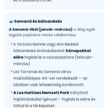
és a szállásod címét
Samaná és bálnanézés
A Samaná-öböl (január–március)
a világ egyik
legjobb púpbálna-nézési célállomása.
A Victoria Marine vagy Kim Beddall
bálnanézési kirándulásokat
hónapokkal
előre
foglald le a csúcsszezónra (február–
március)
Las Terrenas és Samaná város
működőképes 4G-vel rendelkezik — az
öbölben való lefedettség korlátozott
A Los Haitises Nemzeti Park
irányított
hajókirándulást igényel — foglald le előre és
töltsd le a térképeket