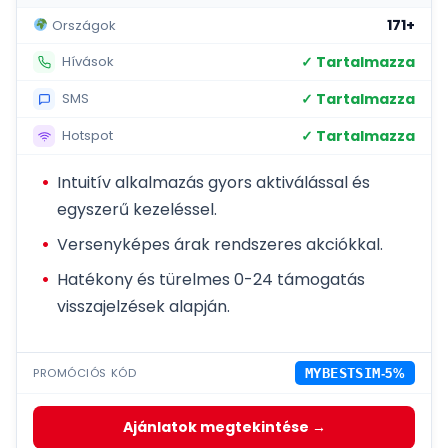
171+
Országok
✓ Tartalmazza
Hívások
✓ Tartalmazza
SMS
✓ Tartalmazza
Hotspot
Intuitív alkalmazás gyors aktiválással és
egyszerű kezeléssel.
Versenyképes árak rendszeres akciókkal.
Hatékony és türelmes 0-24 támogatás
visszajelzések alapján.
PROMÓCIÓS KÓD
MYBESTSIM
-5%
Ajánlatok megtekintése →