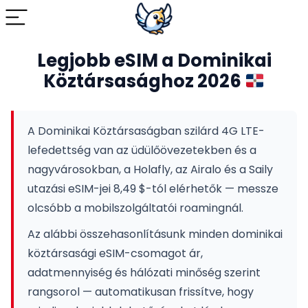
Legjobb eSIM a Dominikai
Köztársasághoz 2026
A Dominikai Köztársaságban szilárd 4G LTE-
lefedettség van az üdülőövezetekben és a
nagyvárosokban, a Holafly, az Airalo és a Saily
utazási eSIM-jei 8,49 $-tól elérhetők — messze
olcsóbb a mobilszolgáltatói roamingnál.
Az alábbi összehasonlításunk minden dominikai
köztársasági eSIM-csomagot ár,
adatmennyiség és hálózati minőség szerint
rangsorol — automatikusan frissítve, hogy