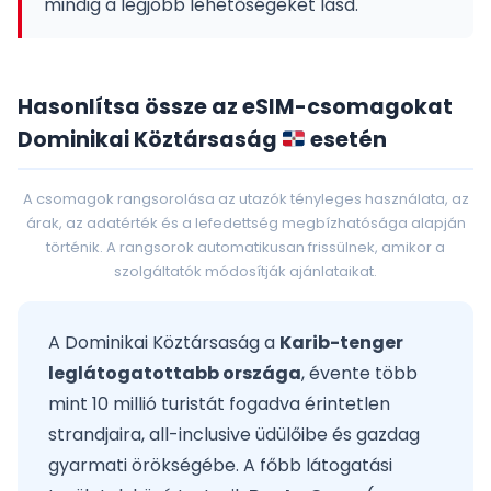
mindig a legjobb lehetőségeket lásd.
Hasonlítsa össze az eSIM-csomagokat
Dominikai Köztársaság
esetén
A csomagok rangsorolása az utazók tényleges használata, az
árak, az adatérték és a lefedettség megbízhatósága alapján
történik. A rangsorok automatikusan frissülnek, amikor a
szolgáltatók módosítják ajánlataikat.
A Dominikai Köztársaság a
Karib-tenger
leglátogatottabb országa
, évente több
mint 10 millió turistát fogadva érintetlen
strandjaira, all-inclusive üdülőibe és gazdag
gyarmati örökségébe. A főbb látogatási