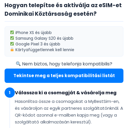
Hogyan telepítse és aktiválja az eSIM-et
Dominikai Köztársaság esetén?
iPhone XS
és újabb
Samsung Galaxy S20
és újabb
Google Pixel 3
és újabb
Kártyafüggetlennek
kell lennie
Nem biztos, hogy telefonja kompatibilis?
Tekintse meg a teljes kompatibilitási listát
Válassza ki a csomagját & vásárolja meg
1
Hasonlítsa össze a csomagokat a MyBestSim-en,
és vásároljon az egyik partneres szolgáltatónknál. A
QR-kódot
azonnal e-mailben
kapja meg (vagy a
szolgáltató alkalmazásán keresztül).