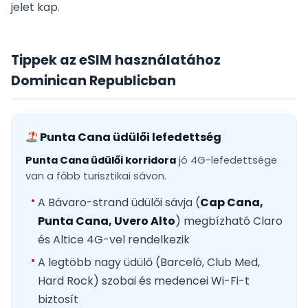
jelet kap.
Tippek az eSIM használatához
Dominican Republicban
Punta Cana üdülői lefedettség
Punta Cana üdülői korridora
jó 4G-lefedettsége
van a főbb turisztikai sávon.
A Bávaro-strand üdülői sávja (
Cap Cana,
Punta Cana, Uvero Alto
) megbízható Claro
és Altice 4G-vel rendelkezik
A legtöbb nagy üdülő (Barceló, Club Med,
Hard Rock) szobai és medencei Wi-Fi-t
biztosít