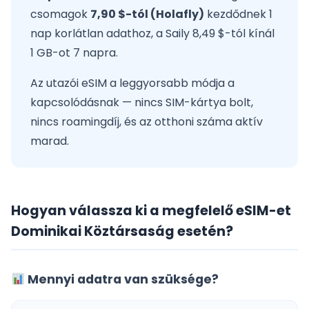
csomagok
7,90 $-tól (Holafly)
kezdődnek 1
nap korlátlan adathoz, a Saily 8,49 $-tól kínál
1 GB-ot 7 napra.
Az utazói eSIM a leggyorsabb módja a
kapcsolódásnak — nincs SIM-kártya bolt,
nincs roamingdíj, és az otthoni száma aktív
marad.
Hogyan válassza ki a megfelelő eSIM-et
Dominikai Köztársaság esetén?
Mennyi adatra van szüksége?