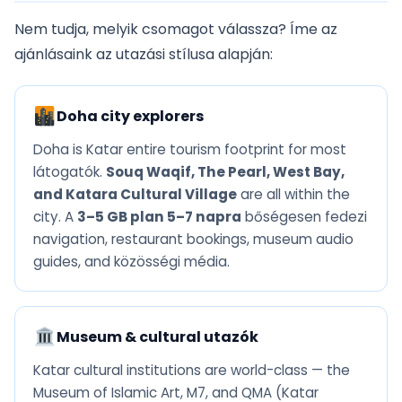
Nem tudja, melyik csomagot válassza? Íme az
ajánlásaink az utazási stílusa alapján:
Doha city explorers
Doha is Katar entire tourism footprint for most
látogatók.
Souq Waqif, The Pearl, West Bay,
and Katara Cultural Village
are all within the
city. A
3–5 GB plan 5–7 napra
bőségesen fedezi
navigation, restaurant bookings, museum audio
guides, and közösségi média.
Museum & cultural utazók
Katar cultural institutions are world-class — the
Museum of Islamic Art, M7, and QMA (Katar