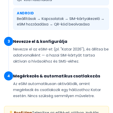
ANDROID
Beállítások → Kapcsolatok → SIM-kártyakezelő →
eSIM hozzáadása →
QR-kód beolvasása
Nevezze el & konfigurálja
3
Nevezze el az eSIM-et (pl.
"Katar 2026"
), és állítsa be
adatvonalként
— a hazai SIM-kártyát tartsa
aktívan a hívásokhoz és SMS-ekhez.
Megérkezés & automatikus csatlakozás
4
Az eSIM
automatikusan aktiválódik
, amint
megérkezik és csatlakozik egy hálózathoz Katar
esetén. Nincs szükség semmilyen műveletre.
Profi tipp
Telepítse az eSIM-et otthon, indulás