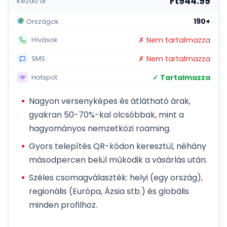
Ft944.99
Kezdő ár
190+
Országok
✗ Nem tartalmazza
Hívások
✗ Nem tartalmazza
SMS
✓ Tartalmazza
Hotspot
Nagyon versenyképes és átlátható árak,
gyakran 50-70%-kal olcsóbbak, mint a
hagyományos nemzetközi roaming.
Gyors telepítés QR-kódon keresztül, néhány
másodpercen belül működik a vásárlás után.
Széles csomagválaszték: helyi (egy ország),
regionális (Európa, Ázsia stb.) és globális
minden profilhoz.