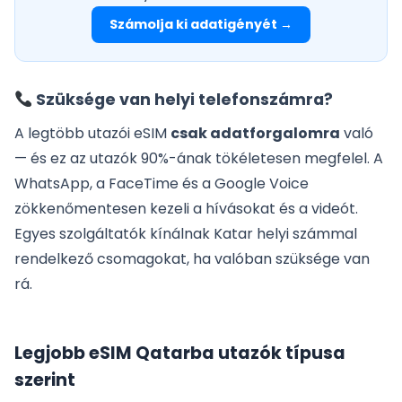
Számolja ki adatigényét →
Szüksége van helyi telefonszámra?
A legtöbb utazói eSIM
csak adatforgalomra
való
— és ez az utazók 90%-ának tökéletesen megfelel. A
WhatsApp, a FaceTime és a Google Voice
zökkenőmentesen kezeli a hívásokat és a videót.
Egyes szolgáltatók kínálnak Katar helyi számmal
rendelkező csomagokat, ha valóban szüksége van
rá.
Legjobb eSIM Qatarba utazók típusa
szerint