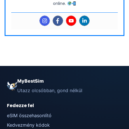
online.
MyBestSim
Utazz olcsóbban, gond nélkül
Fedezze fel
eSIM összehasonlító
Kedvezmény kódok