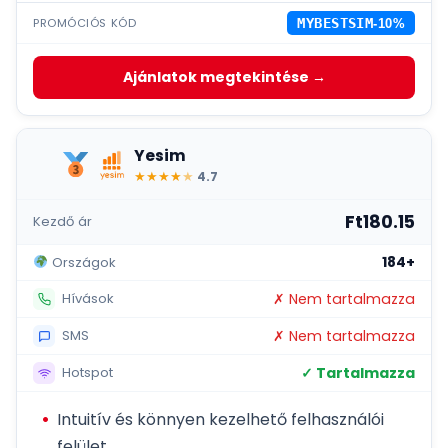
PROMÓCIÓS KÓD
MYBESTSIM
-10%
Ajánlatok megtekintése →
Yesim
★
★
★
★
★
4.7
Ft180.15
Kezdő ár
184+
Országok
✗ Nem tartalmazza
Hívások
✗ Nem tartalmazza
SMS
✓ Tartalmazza
Hotspot
Intuitív és könnyen kezelhető felhasználói
felület.