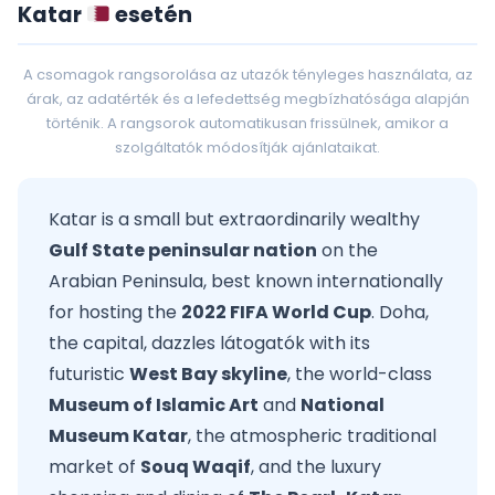
Katar
esetén
A csomagok rangsorolása az utazók tényleges használata, az
árak, az adatérték és a lefedettség megbízhatósága alapján
történik. A rangsorok automatikusan frissülnek, amikor a
szolgáltatók módosítják ajánlataikat.
Katar is a small but extraordinarily wealthy
Gulf State peninsular nation
on the
Arabian Peninsula, best known internationally
for hosting the
2022 FIFA World Cup
. Doha,
the capital, dazzles látogatók with its
futuristic
West Bay skyline
, the world-class
Museum of Islamic Art
and
National
Museum Katar
, the atmospheric traditional
market of
Souq Waqif
, and the luxury