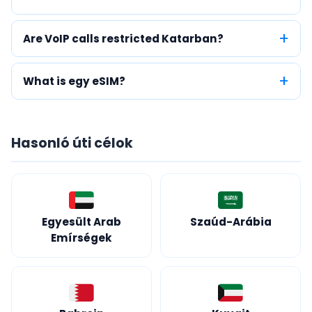
Are VoIP calls restricted Katarban?
What is egy eSIM?
Hasonló úti célok
Egyesült Arab
Szaúd-Arábia
Emírségek