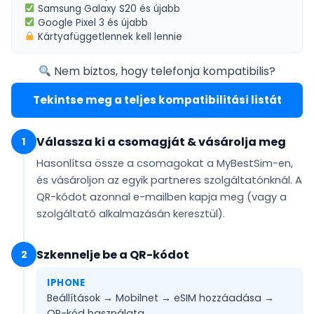
Samsung Galaxy S20
és újabb
Google Pixel 3
és újabb
Kártyafüggetlennek
kell lennie
Nem biztos, hogy telefonja kompatibilis?
Tekintse meg a teljes kompatibilitási listát
Válassza ki a csomagját & vásárolja meg
1
Hasonlítsa össze a csomagokat a MyBestSim-en,
és vásároljon az egyik partneres szolgáltatónknál. A
QR-kódot
azonnal e-mailben
kapja meg (vagy a
szolgáltató alkalmazásán keresztül).
Szkennelje be a QR-kódot
2
IPHONE
Beállítások → Mobilnet → eSIM hozzáadása →
QR-kód használata