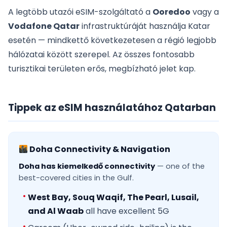
A legtöbb utazói eSIM-szolgáltató a
Ooredoo
vagy a
Vodafone Qatar
infrastruktúráját használja Katar
esetén — mindkettő következetesen a régió legjobb
hálózatai között szerepel. Az összes fontosabb
turisztikai területen erős, megbízható jelet kap.
Tippek az eSIM használatához Qatarban
Doha Connectivity & Navigation
Doha has kiemelkedő connectivity
— one of the
best-covered cities in the Gulf.
West Bay, Souq Waqif, The Pearl, Lusail,
and Al Waab
all have excellent 5G