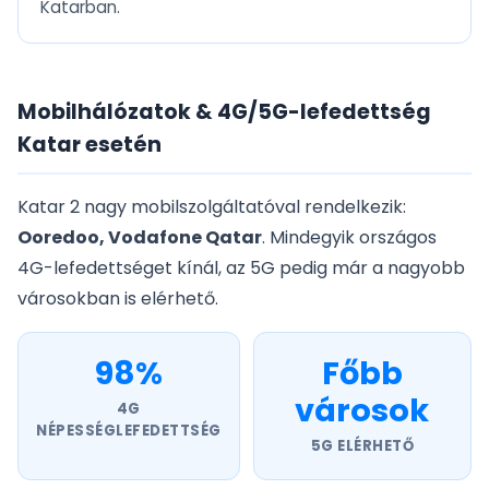
Katarban.
Mobilhálózatok & 4G/5G-lefedettség
Katar esetén
Katar 2 nagy mobilszolgáltatóval rendelkezik:
Ooredoo, Vodafone Qatar
. Mindegyik országos
4G-lefedettséget kínál, az 5G pedig már a nagyobb
városokban is elérhető.
98%
Főbb
városok
4G
NÉPESSÉGLEFEDETTSÉG
5G ELÉRHETŐ