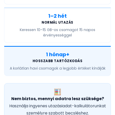
1–2 hét
NORMÁL UTAZÁS
Keressen
10–15 GB
-os csomagot 15 napos
érvényességgel
1 hónap+
HOSSZABB TARTÓZKODÁS
A
korlátlan havi
csomagok a legjobb értéket kínálják
Nem biztos, mennyi adatra lesz szüksége?
Használja ingyenes utazásiadat-kalkulátorunkat
személyre szabott becsléshez.