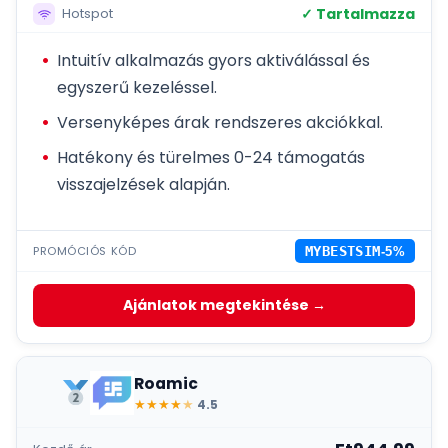
✓ Tartalmazza
Hotspot
Intuitív alkalmazás gyors aktiválással és
egyszerű kezeléssel.
Versenyképes árak rendszeres akciókkal.
Hatékony és türelmes 0-24 támogatás
visszajelzések alapján.
PROMÓCIÓS KÓD
MYBESTSIM
-5%
Ajánlatok megtekintése →
Roamic
★
★
★
★
★
4.5