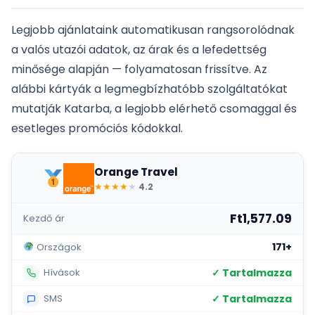
Legjobb ajánlataink automatikusan rangsorolódnak
a valós utazói adatok, az árak és a lefedettség
minősége alapján — folyamatosan frissítve. Az
alábbi kártyák a legmegbízhatóbb szolgáltatókat
mutatják Katarba, a legjobb elérhető csomaggal és
esetleges promóciós kódokkal.
Orange Travel
★
★
★
★
★
4.2
Ft1,577.09
Kezdő ár
171+
Országok
✓ Tartalmazza
Hívások
✓ Tartalmazza
SMS