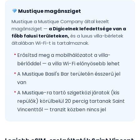
Mustique magánsziget
Mustique a Mustique Company által kezelt
magánsziget —
a Digicelnek lefedettsége van a
főbb falusi területeken,
és a luxus villa-bérletek
általában Wi-Fi-t is tartalmaznak.
Erősítsd meg a mobilhálózatot a villa-
bérlőddel — a villa Wi-Fi előnyösebb lehet
A Mustique Basil's Bar területén ésszerű jel
van
A Mustique-ra tartó szigetközi járatok (kis
repülők) körülbelül 20 percig tartanak Saint
Vincenttől — tranzit közben nincs jel