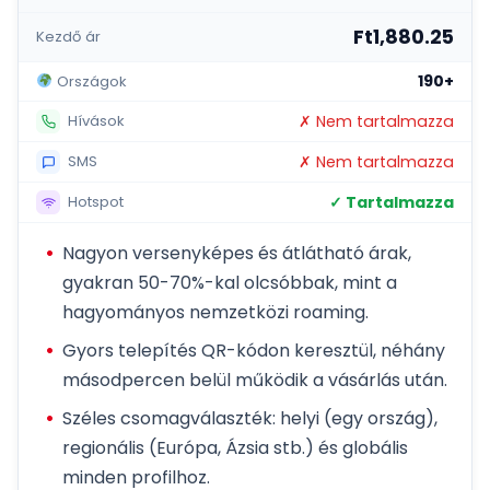
Ft1,880.25
Kezdő ár
190+
Országok
✗ Nem tartalmazza
Hívások
✗ Nem tartalmazza
SMS
✓ Tartalmazza
Hotspot
Nagyon versenyképes és átlátható árak,
gyakran 50-70%-kal olcsóbbak, mint a
hagyományos nemzetközi roaming.
Gyors telepítés QR-kódon keresztül, néhány
másodpercen belül működik a vásárlás után.
Széles csomagválaszték: helyi (egy ország),
regionális (Európa, Ázsia stb.) és globális
minden profilhoz.