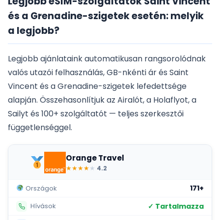
Legjobb eSIM-szolgáltatók Saint Vincent
és a Grenadine-szigetek esetén: melyik
a legjobb?
Legjobb ajánlataink automatikusan rangsorolódnak
valós utazói felhasználás, GB-nkénti ár és Saint
Vincent és a Grenadine-szigetek lefedettsége
alapján. Összehasonlítjuk az Airalót, a Holaflyot, a
Sailyt és 100+ szolgáltatót — teljes szerkesztői
függetlenséggel.
Orange Travel
★
★
★
★
★
4.2
171+
Országok
✓ Tartalmazza
Hívások