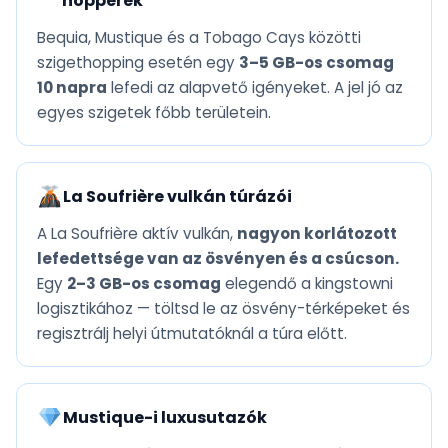
hopperek
Bequia, Mustique és a Tobago Cays közötti
szigethopping esetén egy
3–5 GB-os csomag
10 napra
lefedi az alapvető igényeket. A jel jó az
egyes szigetek főbb területein.
La Soufrière vulkán túrázói
A La Soufrière aktív vulkán,
nagyon korlátozott
lefedettsége van az ösvényen és a csúcson.
Egy
2–3 GB-os csomag
elegendő a kingstowni
logisztikához — töltsd le az ösvény-térképeket és
regisztrálj helyi útmutatóknál a túra előtt.
Mustique-i luxusutazók