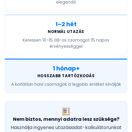
elegendő
1–2 hét
NORMÁL UTAZÁS
Keressen
10–15 GB
-os csomagot 15 napos
érvényességgel
1 hónap+
HOSSZABB TARTÓZKODÁS
A
korlátlan havi
csomagok a legjobb értéket kínálják
Nem biztos, mennyi adatra lesz szüksége?
Használja ingyenes utazásiadat-kalkulátorunkat