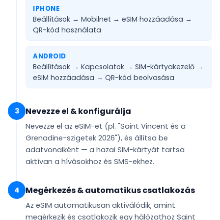
IPHONE
Beállítások → Mobilnet → eSIM hozzáadása →
QR-kód használata
ANDROID
Beállítások → Kapcsolatok → SIM-kártyakezelő →
eSIM hozzáadása →
QR-kód beolvasása
Nevezze el & konfigurálja
3
Nevezze el az eSIM-et (pl.
"Saint Vincent és a
Grenadine-szigetek 2026"
), és állítsa be
adatvonalként
— a hazai SIM-kártyát tartsa
aktívan a hívásokhoz és SMS-ekhez.
Megérkezés & automatikus csatlakozás
4
Az eSIM
automatikusan aktiválódik
, amint
megérkezik és csatlakozik egy hálózathoz Saint