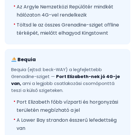
Az Argyle Nemzetközi Repülőtér mindkét
hálózaton 4G-vel rendelkezik
Töltsd le az összes Grenadine-sziget offline
térképét, mielőtt elhagyod Kingstownt
Bequia
Bequia (ejtsd: beck-WAY) a legfejlettebb
Grenadine-sziget —
Port Elizabeth-nek jó 4G-je
van,
ami a legjobb csatlakozási csomóponttá
teszi a külső szigeteken.
Port Elizabeth főbb vízparti és horgonyzási
területén megbízható a jel
A Lower Bay strandon ésszerű lefedettség
van