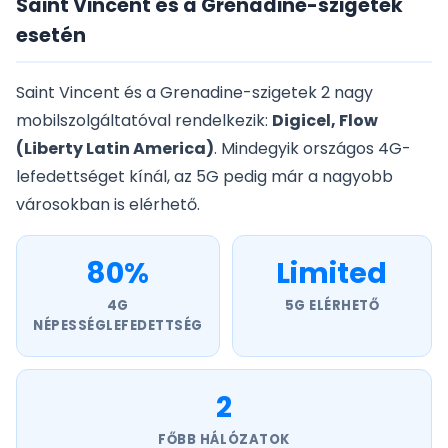
Saint Vincent és a Grenadine-szigetek
esetén
Saint Vincent és a Grenadine-szigetek 2 nagy
mobilszolgáltatóval rendelkezik:
Digicel, Flow
(Liberty Latin America)
. Mindegyik országos 4G-
lefedettséget kínál, az 5G pedig már a nagyobb
városokban is elérhető.
80%
Limited
4G
5G ELÉRHETŐ
NÉPESSÉGLEFEDETTSÉG
2
FŐBB HÁLÓZATOK