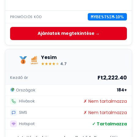
PROMÓCIÓS KÓD
MYBESTSIM
-10%
Ajánlatok megtekintése →
Yesim
★
★
★
★
★
4.7
Ft2,222.40
Kezdő ár
184+
Országok
✗ Nem tartalmazza
Hívások
✗ Nem tartalmazza
SMS
✓ Tartalmazza
Hotspot