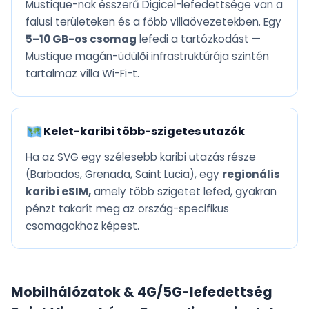
Mustique-nak ésszerű Digicel-lefedettsége van a
falusi területeken és a főbb villaövezetekben. Egy
5–10 GB-os csomag
lefedi a tartózkodást —
Mustique magán-üdülői infrastruktúrája szintén
tartalmaz villa Wi-Fi-t.
Kelet-karibi több-szigetes utazók
Ha az SVG egy szélesebb karibi utazás része
(Barbados, Grenada, Saint Lucia), egy
regionális
karibi eSIM,
amely több szigetet lefed, gyakran
pénzt takarít meg az ország-specifikus
csomagokhoz képest.
Mobilhálózatok & 4G/5G-lefedettség