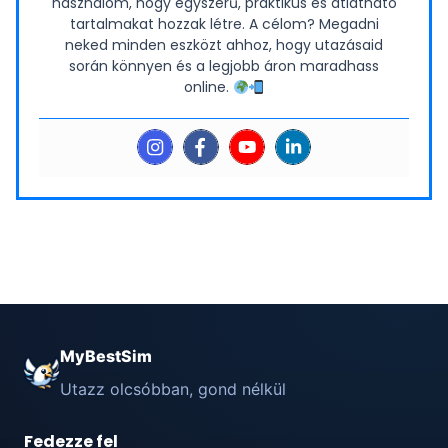
használom, hogy egyszerű, praktikus és átlátható
tartalmakat hozzak létre. A célom? Megadni
neked minden eszközt ahhoz, hogy utazásaid
során könnyen és a legjobb áron maradhass
online.
MyBestSim
Utazz olcsóbban, gond nélkül
Fedezze fel