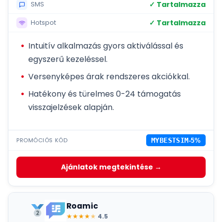
✓ Tartalmazza
SMS
✓ Tartalmazza
Hotspot
Intuitív alkalmazás gyors aktiválással és
egyszerű kezeléssel.
Versenyképes árak rendszeres akciókkal.
Hatékony és türelmes 0-24 támogatás
visszajelzések alapján.
PROMÓCIÓS KÓD
MYBESTSIM
-5%
Ajánlatok megtekintése →
Roamic
★
★
★
★
★
4.5