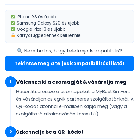
iPhone XS
és újabb
Samsung Galaxy S20
és újabb
Google Pixel 3
és újabb
Kártyafüggetlennek
kell lennie
Nem biztos, hogy telefonja kompatibilis?
Tekintse meg a teljes kompatibilitási listát
Válassza ki a csomagját & vásárolja meg
1
Hasonlítsa össze a csomagokat a MyBestSim-en,
és vásároljon az egyik partneres szolgáltatónknál. A
QR-kódot
azonnal e-mailben
kapja meg (vagy a
szolgáltató alkalmazásán keresztül).
Szkennelje be a QR-kódot
2