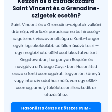
Készen áll a csatlakozásra
Saint Vincent és a Grenadine-
szigetek esetén?
Saint Vincent és a Grenadine-szigetek vulkáni
drámája, vitorlázói paradicsoma és híresség-
szigeteinek visszavonultsága a Karib-tenger
egyik legsokoldalúbb célállomásává teszi —
egy megbízható eSIM csatlakoztatva tart
Kingstownban, horgonyon Bequián és
navigálva a Tobago Cays-ben. Hasonlítsd
össze a fenti csomagokat. Legyen ön könnyű
vagy intenzív adathasználó, van egy eSIM-
csomag, amely tökéletesen illeszkedik az
utazásához.
Hasonlítsa össze az összes eSIM-