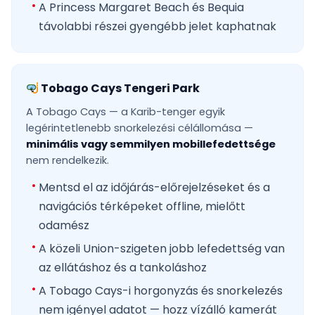
A Princess Margaret Beach és Bequia
távolabbi részei gyengébb jelet kaphatnak
Tobago Cays Tengeri Park
A Tobago Cays — a Karib-tenger egyik
legérintetlenebb snorkelezési célállomása —
minimális vagy semmilyen mobillefedettsége
nem rendelkezik.
Mentsd el az időjárás-előrejelzéseket és a
navigációs térképeket offline, mielőtt
odamész
A közeli Union-szigeten jobb lefedettség van
az ellátáshoz és a tankoláshoz
A Tobago Cays-i horgonyzás és snorkelezés
nem igényel adatot — hozz vízálló kamerát