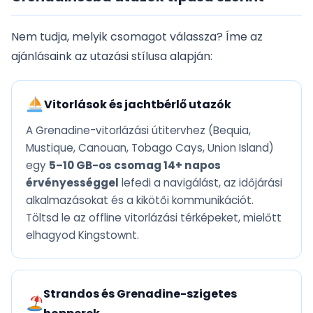
Nem tudja, melyik csomagot válassza? Íme az
ajánlásaink az utazási stílusa alapján:
Vitorlások és jachtbérlő utazók
A Grenadine-vitorlázási útitervhez (Bequia,
Mustique, Canouan, Tobago Cays, Union Island)
egy
5–10 GB-os csomag 14+ napos
érvényességgel
lefedi a navigálást, az időjárási
alkalmazásokat és a kikötői kommunikációt.
Töltsd le az offline vitorlázási térképeket, mielőtt
elhagyod Kingstownt.
Strandos és Grenadine-szigetes