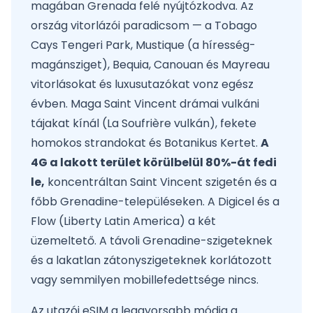
magában Grenada felé nyújtózkodva. Az
ország vitorlázói paradicsom — a Tobago
Cays Tengeri Park, Mustique (a híresség-
magánsziget), Bequia, Canouan és Mayreau
vitorlásokat és luxusutazókat vonz egész
évben. Maga Saint Vincent drámai vulkáni
tájakat kínál (La Soufrière vulkán), fekete
homokos strandokat és Botanikus Kertet.
A
4G a lakott terület körülbelül 80%-át fedi
le,
koncentráltan Saint Vincent szigetén és a
főbb Grenadine-településeken. A Digicel és a
Flow (Liberty Latin America) a két
üzemeltető. A távoli Grenadine-szigeteknek
és a lakatlan zátonyszigeteknek korlátozott
vagy semmilyen mobillefedettsége nincs.
Az utazói eSIM a leggyorsabb módja a