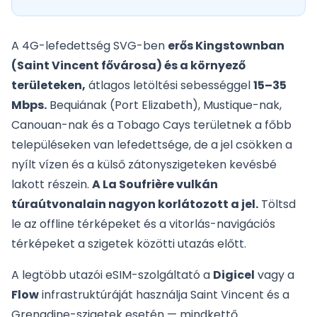
A 4G-lefedettség SVG-ben
erős Kingstownban
(Saint Vincent fővárosa) és a környező
területeken,
átlagos letöltési sebességgel
15–35
Mbps.
Bequiának (Port Elizabeth), Mustique-nak,
Canouan-nak és a Tobago Cays területnek a főbb
településeken van lefedettsége, de a jel csökken a
nyílt vízen és a külső zátonyszigeteken kevésbé
lakott részein.
A La Soufrière vulkán
túraútvonalain nagyon korlátozott a jel.
Töltsd
le az offline térképeket és a vitorlás-navigációs
térképeket a szigetek közötti utazás előtt.
A legtöbb utazói eSIM-szolgáltató a
Digicel
vagy a
Flow
infrastruktúráját használja Saint Vincent és a
Grenadine-szigetek esetén — mindkettő