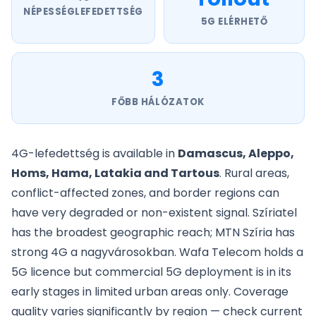
NÉPESSÉGLEFEDETTSÉG
5G ELÉRHETŐ
3
FŐBB HÁLÓZATOK
4G-lefedettség is available in
Damascus, Aleppo,
Homs, Hama, Latakia and Tartous
. Rural areas,
conflict-affected zones, and border regions can
have very degraded or non-existent signal. Szíriatel
has the broadest geographic reach; MTN Szíria has
strong 4G a nagyvárosokban. Wafa Telecom holds a
5G licence but commercial 5G deployment is in its
early stages in limited urban areas only. Coverage
quality varies significantly by region — check current