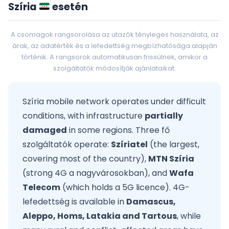
Szíria
esetén
A csomagok rangsorolása az utazók tényleges használata, az
árak, az adatérték és a lefedettség megbízhatósága alapján
történik. A rangsorok automatikusan frissülnek, amikor a
szolgáltatók módosítják ajánlataikat.
Szíria mobile network operates under difficult
conditions, with infrastructure
partially
damaged
in some regions. Three fő
szolgáltatók operate:
Szíriatel
(the largest,
covering most of the country),
MTN Szíria
(strong 4G a nagyvárosokban), and
Wafa
Telecom
(which holds a 5G licence). 4G-
lefedettség is available in
Damascus,
Aleppo, Homs, Latakia and Tartous
, while