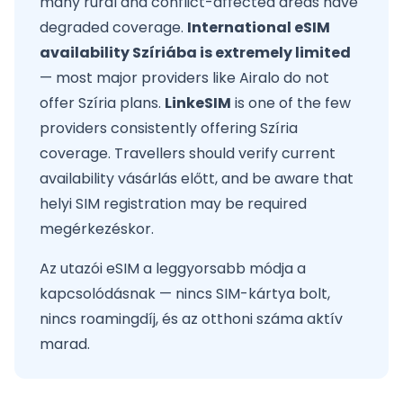
many rural and conflict-affected areas have
degraded coverage.
International eSIM
availability Szíriába is extremely limited
— most major providers like Airalo do not
offer Szíria plans.
LinkeSIM
is one of the few
providers consistently offering Szíria
coverage. Travellers should verify current
availability vásárlás előtt, and be aware that
helyi SIM registration may be required
megérkezéskor.
Az utazói eSIM a leggyorsabb módja a
kapcsolódásnak — nincs SIM-kártya bolt,
nincs roamingdíj, és az otthoni száma aktív
marad.