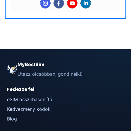
MyBestSim
Utazz olcsóbban, gond nélkül
Fedezze fel
eSIM összehasonlító
Kedvezmény kódok
Blog