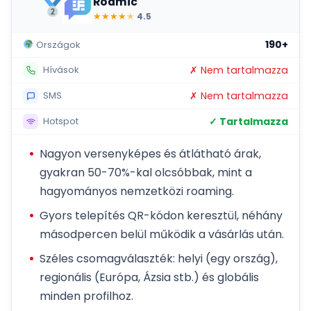
Roamic
★
★
★
★
★
4.5
190+
Országok
✗ Nem tartalmazza
Hívások
✗ Nem tartalmazza
SMS
✓ Tartalmazza
Hotspot
Nagyon versenyképes és átlátható árak,
gyakran 50-70%-kal olcsóbbak, mint a
hagyományos nemzetközi roaming.
Gyors telepítés QR-kódon keresztül, néhány
másodpercen belül működik a vásárlás után.
Széles csomagválaszték: helyi (egy ország),
regionális (Európa, Ázsia stb.) és globális
minden profilhoz.