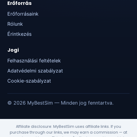
Erőforrás
Erőforrásaink
Rólunk
Érintkezés
Jogi
Felhasználási feltételek
Adatvédelmi szabályzat
Cookie-szabályzat
© 2026 MyBestSim — Minden jog fenntartva.
Affiliate disclosure: MyBestSim uses affiliate links. If you
purchase through our links, we may earn a commission — at