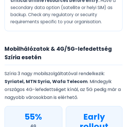
critical offline resources before entry.
Have a
secondary data option (satellite or helyi SIM) as
backup. Check any regulatory or security
requirements specific to your organisation.
Mobilhálózatok & 4G/5G-lefedettség
Szíria esetén
Szíria 3 nagy mobilszolgáltatóval rendelkezik:
Syriatel, MTN Syria, Wafa Telecom
. Mindegyik
országos 4G-lefedettséget kínál, az 5G pedig már a
nagyobb városokban is elérhető.
55%
Early
rollout
4G