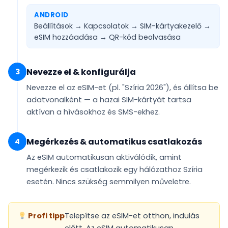
ANDROID
Beállítások → Kapcsolatok → SIM-kártyakezelő →
eSIM hozzáadása →
QR-kód beolvasása
Nevezze el & konfigurálja
3
Nevezze el az eSIM-et (pl.
"Szíria 2026"
), és állítsa be
adatvonalként
— a hazai SIM-kártyát tartsa
aktívan a hívásokhoz és SMS-ekhez.
Megérkezés & automatikus csatlakozás
4
Az eSIM
automatikusan aktiválódik
, amint
megérkezik és csatlakozik egy hálózathoz Szíria
esetén. Nincs szükség semmilyen műveletre.
Profi tipp
Telepítse az eSIM-et otthon, indulás