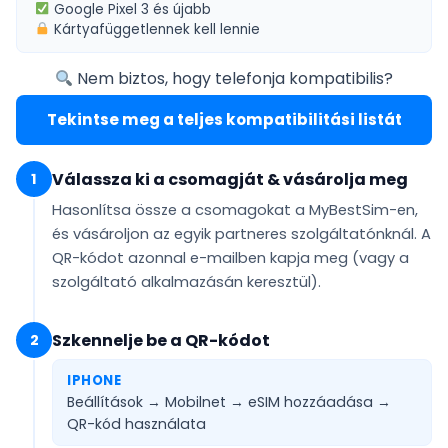
Google Pixel 3
és újabb
Kártyafüggetlennek
kell lennie
Nem biztos, hogy telefonja kompatibilis?
Tekintse meg a teljes kompatibilitási listát
Válassza ki a csomagját & vásárolja meg
1
Hasonlítsa össze a csomagokat a MyBestSim-en,
és vásároljon az egyik partneres szolgáltatónknál. A
QR-kódot
azonnal e-mailben
kapja meg (vagy a
szolgáltató alkalmazásán keresztül).
Szkennelje be a QR-kódot
2
IPHONE
Beállítások → Mobilnet → eSIM hozzáadása →
QR-kód használata