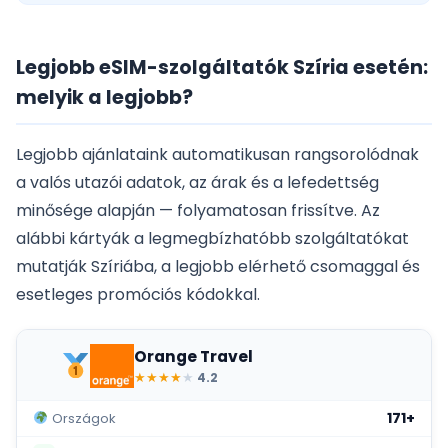
Legjobb eSIM-szolgáltatók Szíria esetén:
melyik a legjobb?
Legjobb ajánlataink automatikusan rangsorolódnak
a valós utazói adatok, az árak és a lefedettség
minősége alapján — folyamatosan frissítve. Az
alábbi kártyák a legmegbízhatóbb szolgáltatókat
mutatják Szíriába, a legjobb elérhető csomaggal és
esetleges promóciós kódokkal.
Orange Travel
★
★
★
★
★
4.2
171+
Országok