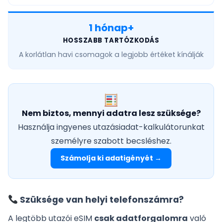
1 hónap+
HOSSZABB TARTÓZKODÁS
A
korlátlan havi
csomagok a legjobb értéket kínálják
Nem biztos, mennyi adatra lesz szüksége?
Használja ingyenes utazásiadat-kalkulátorunkat
személyre szabott becsléshez.
Számolja ki adatigényét →
Szüksége van helyi telefonszámra?
A legtöbb utazói eSIM
csak adatforgalomra
való