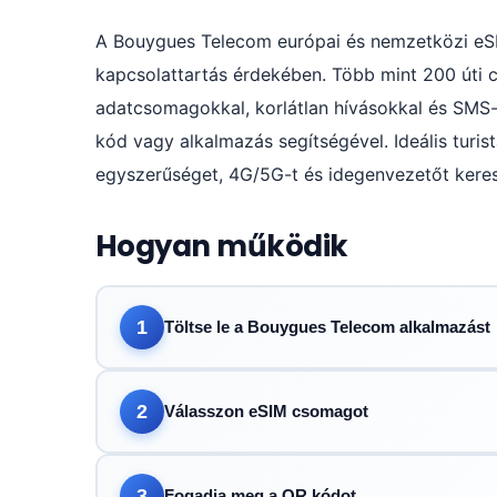
A Bouygues Telecom európai és nemzetközi eSIM-
kapcsolattartás érdekében. Több mint 200 úti cé
adatcsomagokkal, korlátlan hívásokkal és SMS-
kód vagy alkalmazás segítségével. Ideális turis
egyszerűséget, 4G/5G-t és idegenvezetőt keres
Hogyan működik
1
Töltse le a Bouygues Telecom alkalmazást
2
Válasszon eSIM csomagot
3
Fogadja meg a QR kódot