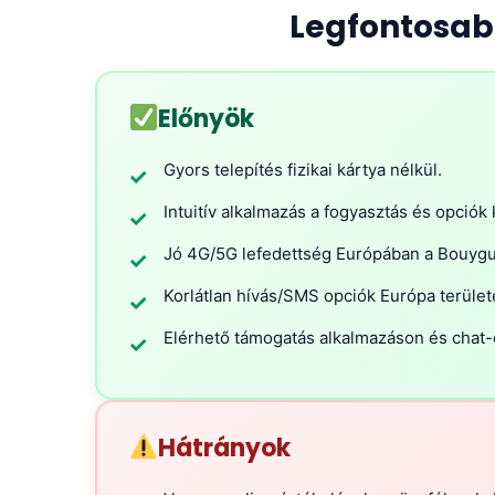
Legfontosab
Előnyök
Gyors telepítés fizikai kártya nélkül.
✓
Intuitív alkalmazás a fogyasztás és opciók
✓
Jó 4G/5G lefedettség Európában a Bouygue
✓
Korlátlan hívás/SMS opciók Európa terület
✓
Elérhető támogatás alkalmazáson és chat-
✓
Hátrányok