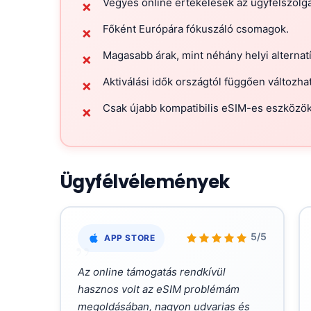
Vegyes online értékelések az ügyfélszolgá
✗
Főként Európára fókuszáló csomagok.
✗
Magasabb árak, mint néhány helyi alternatí
✗
Aktiválási idők országtól függően változha
✗
Csak újabb kompatibilis eSIM-es eszközök
✗
Ügyfélvélemények
„
5/5
APP STORE
Az online támogatás rendkívül
hasznos volt az eSIM problémám
megoldásában, nagyon udvarias és