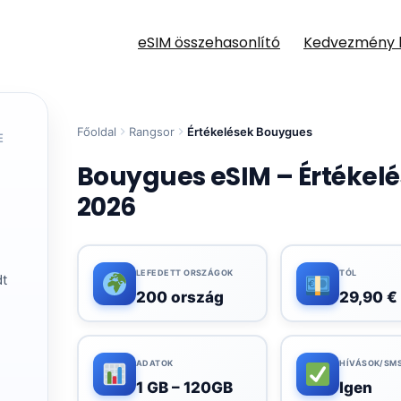
eSIM összehasonlító
Kedvezmény 
Főoldal
Rangsor
Értékelések Bouygues
E
Bouygues eSIM – Értékelé
2026
LEFEDETT ORSZÁGOK
TÓL
dt
200 ország
29,90 €
ADATOK
HÍVÁSOK/SM
1 GB – 120GB
Igen