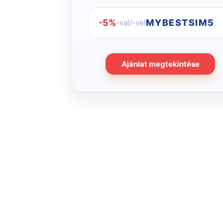
-5%
MYBESTSIM5
-val/-vel
Ajánlat megtekintése