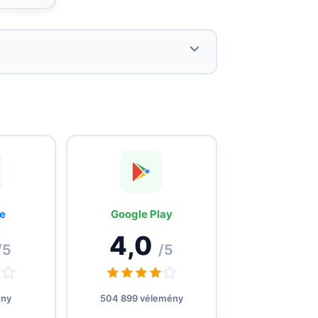
Bőséges adatcsomagok korlátlan
hívásokkal/SMS-ekkel Európában.
Idegenvezető és ajándékok az utazók
számára.
e
Google Play
4,0
/5
/5
ény
504 899 vélemény