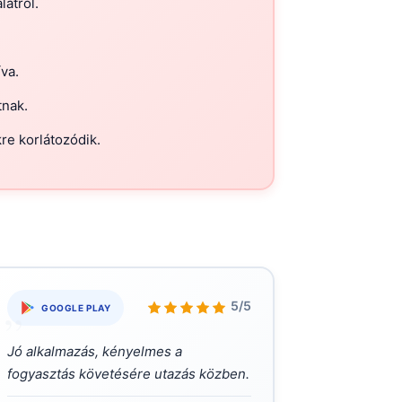
latról.
va.
tnak.
re korlátozódik.
„
5/5
GOOGLE PLAY
Jó alkalmazás, kényelmes a
fogyasztás követésére utazás közben.