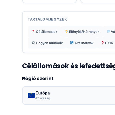
TARTALOMJEGYZÉK
Célállomások
Előnyök/Hátrányok
Vé
Hogyan működik
Alternatívák
GYIK
Célállomások és lefedettsé
Régió szerint
Európa
42 ország