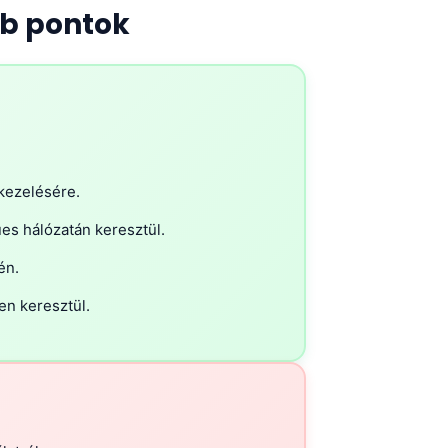
b pontok
 kezelésére.
s hálózatán keresztül.
én.
en keresztül.