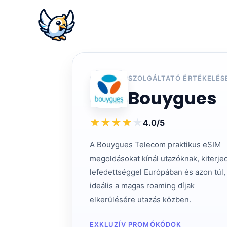
SZOLGÁLTATÓ ÉRTÉKELÉS
Bouygues
★
★
★
★
★
4.0/5
A Bouygues Telecom praktikus eSIM
megoldásokat kínál utazóknak, kiterje
lefedettséggel Európában és azon túl,
ideális a magas roaming díjak
elkerülésére utazás közben.
EXKLUZÍV PROMÓKÓDOK