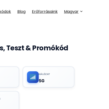
kódok
Blog
Erőforrásaink
Magyar
s, Teszt & Promókód
HÁLÓZAT
5G
S