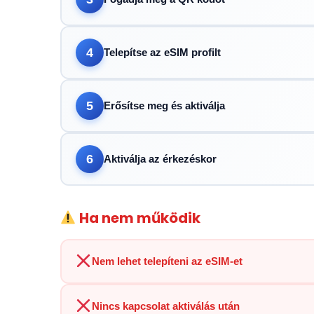
4
Telepítse az eSIM profilt
5
Erősítse meg és aktiválja
6
Aktiválja az érkezéskor
Ha nem működik
Nem lehet telepíteni az eSIM-et
Nincs kapcsolat aktiválás után