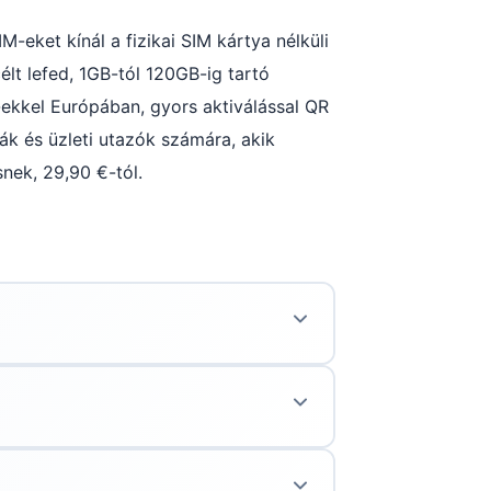
eket kínál a fizikai SIM kártya nélküli
lt lefed, 1GB-tól 120GB-ig tartó
ekkel Európában, gyors aktiválással QR
ták és üzleti utazók számára, akik
nek, 29,90 €-tól.