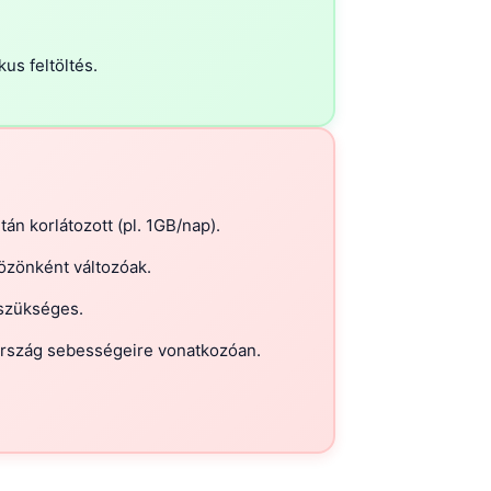
us feltöltés.
án korlátozott (pl. 1GB/nap).
özönként változóak.
 szükséges.
rszág sebességeire vonatkozóan.