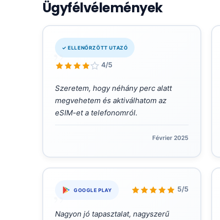
Ügyfélvélemények
„
✓ ELLENŐRZÖTT UTAZÓ
4/5
Szeretem, hogy néhány perc alatt
megvehetem és aktiválhatom az
eSIM-et a telefonomról.
Février 2025
„
5/5
GOOGLE PLAY
Nagyon jó tapasztalat, nagyszerű