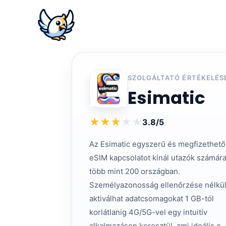
SZOLGÁLTATÓ ÉRTÉKELÉS
Esimatic
★
★
★
★
★
3.8/5
Az Esimatic egyszerű és megfizethető
eSIM kapcsolatot kínál utazók számár
több mint 200 országban.
Személyazonosság ellenőrzése nélkü
aktiválhat adatcsomagokat 1 GB-tól
korlátlanig 4G/5G-vel egy intuitív
alkalmazáson keresztül, ami ideális a