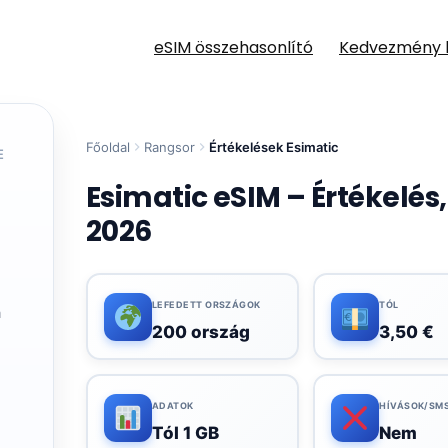
eSIM összehasonlító
Kedvezmény 
Főoldal
Rangsor
Értékelések Esimatic
E
Esimatic eSIM – Értékelés
2026
LEFEDETT ORSZÁGOK
TÓL
a
200 ország
3,50 €
l
ADATOK
HÍVÁSOK/SM
Tól 1 GB
Nem