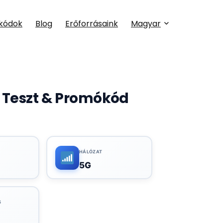
kódok
Blog
Erőforrásaink
Magyar
, Teszt & Promókód
HÁLÓZAT
5G
S