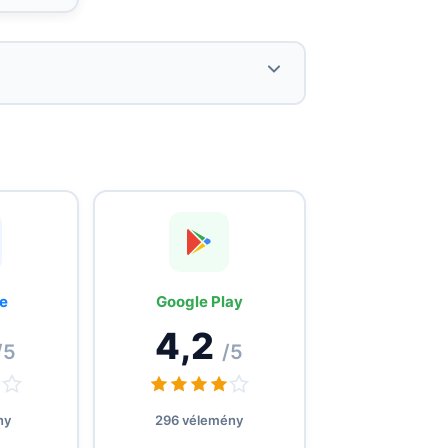
One-tap aktiválás alkalmazáson
keresztül, KYC és fizikai SIM nélkül.
Versenyképes árak már 0,46$/GB-tól,
cashback és referral.
e
Google Play
24/7 reaktív támogatás és
4,2
engedélyezett hotspot.
/5
/5
ny
296 vélemény