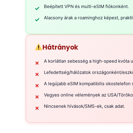
Beépített VPN és multi-eSIM fiókonként.
✓
Alacsony árak a roaminghoz képest, praktik
✓
Hátrányok
A korlátlan sebesség a high-speed kvóta ut
✗
Lefedettség/hálózatok országonként/eszk
✗
A legújabb eSIM kompatibilis okostelefon
✗
Vegyes online vélemények az USA/Töröko
✗
Nincsenek hívások/SMS-ek, csak adat.
✗