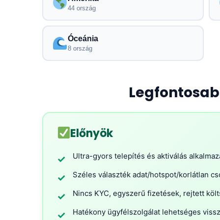
44 ország
Óceánia
8 ország
Legfontosab
Előnyök
Ultra-gyors telepítés és aktiválás alkalma
✓
Széles választék adat/hotspot/korlátlan 
✓
Nincs KYC, egyszerű fizetések, rejtett köl
✓
Hatékony ügyfélszolgálat lehetséges vissz
✓