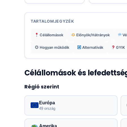
TARTALOMJEGYZÉK
Célállomások
Előnyök/Hátrányok
Vé
Hogyan működik
Alternatívák
GYIK
Célállomások és lefedettsé
Régió szerint
Európa
49 ország
Amerika