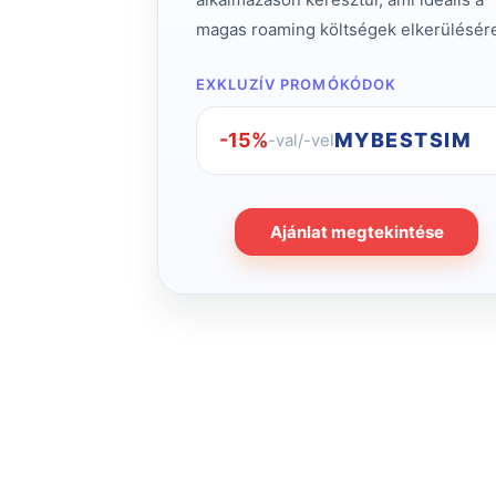
magas roaming költségek elkerülésér
EXKLUZÍV PROMÓKÓDOK
-15%
MYBESTSIM
-val/-vel
Ajánlat megtekintése