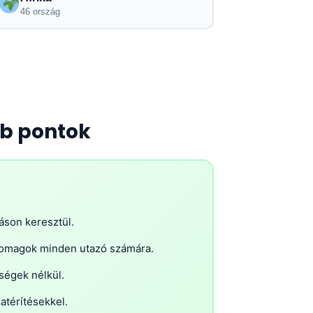
46 ország
b pontok
záson keresztül.
csomagok minden utazó számára.
tségek nélkül.
atérítésekkel.