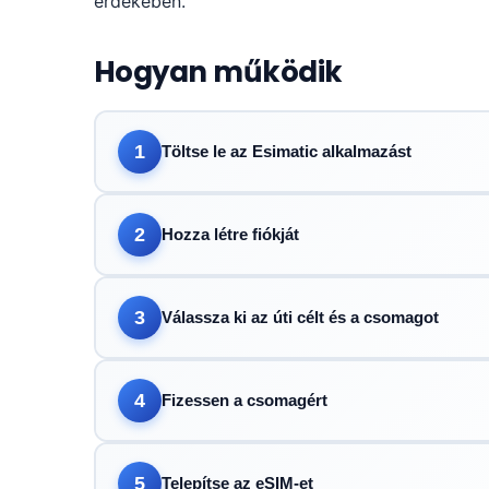
érdekében.
Hogyan működik
1
Töltse le az Esimatic alkalmazást
2
Hozza létre fiókját
3
Válassza ki az úti célt és a csomagot
4
Fizessen a csomagért
5
Telepítse az eSIM-et