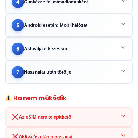
4
Címkézze fel másodlagosként
5
Android esetén: Mobilhálózat
6
Aktiválja érkezéskor
7
Használat után törölje
Ha nem működik
Az eSIM nem telepíthető
Aktiválás után nincs adat