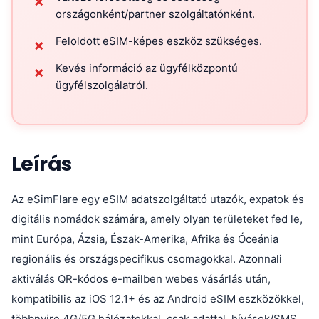
✗
országonként/partner szolgáltatónként.
Feloldott eSIM-képes eszköz szükséges.
✗
Kevés információ az ügyfélközpontú
✗
ügyfélszolgálatról.
Leírás
Az eSimFlare egy eSIM adatszolgáltató utazók, expatok és
digitális nomádok számára, amely olyan területeket fed le,
mint Európa, Ázsia, Észak-Amerika, Afrika és Óceánia
regionális és országspecifikus csomagokkal. Azonnali
aktiválás QR-kódos e-mailben webes vásárlás után,
kompatibilis az iOS 12.1+ és az Android eSIM eszközökkel,
többnyire 4G/5G hálózatokkal, csak adattal, hívások/SMS