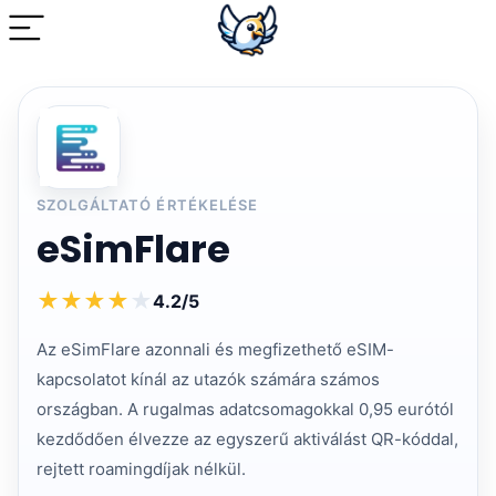
SZOLGÁLTATÓ ÉRTÉKELÉSE
eSimFlare
★
★
★
★
★
4.2/5
Az eSimFlare azonnali és megfizethető eSIM-
kapcsolatot kínál az utazók számára számos
országban. A rugalmas adatcsomagokkal 0,95 eurótól
kezdődően élvezze az egyszerű aktiválást QR-kóddal,
rejtett roamingdíjak nélkül.