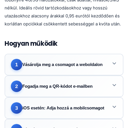
nélkül. Ideális rövid tartózkodásokhoz vagy hosszú
utazásokhoz alacsony árakkal 0,95 eurótól kezdődően és
korlátlan opciókkal csökkentett sebességgel a kvóta után.
Hogyan működik
1
Vásárolja meg a csomagot a weboldalon
2
Fogadja meg a QR-kódot e-mailben
3
iOS esetén: Adja hozzá a mobilcsomagot