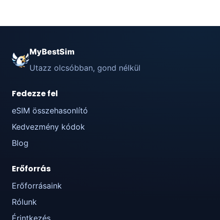
MyBestSim
Utazz olcsóbban, gond nélkül
Fedezze fel
eSIM összehasonlító
Kedvezmény kódok
Blog
Erőforrás
Erőforrásaink
Rólunk
Érintkezés