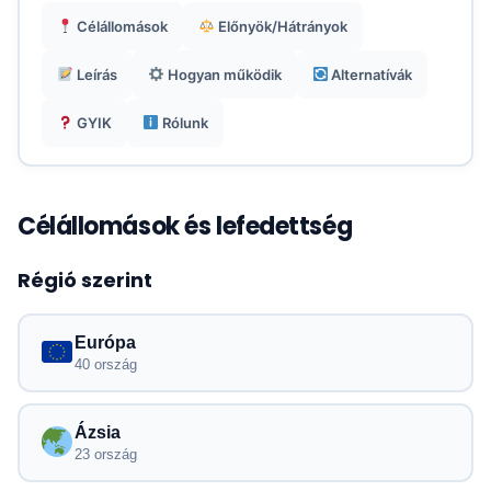
Csak adat, ideális VoIP alkalmazásokkal, mint
Célállomások
Előnyök/Hátrányok
például a WhatsApp.
Leírás
Hogyan működik
Alternatívák
GYIK
Rólunk
Célállomások és lefedettség
Régió szerint
Európa
40 ország
Ázsia
23 ország