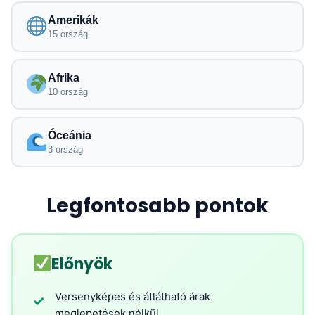
Amerikák
15 ország
Afrika
10 ország
Óceánia
3 ország
Legfontosabb pontok
Előnyök
Versenyképes és átlátható árak
✓
meglepetések nélkül.