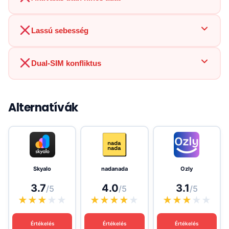
Lassú sebesség
Dual-SIM konfliktus
Alternatívák
Skyalo
nadanada
Ozly
3.7
4.0
3.1
/5
/5
/5
★
★
★
★
★
★
★
★
★
★
★
★
★
★
★
Értékelés
Értékelés
Értékelés