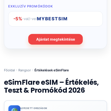
EXKLUZÍV PROMÓKÓDOK
-5%
MYBESTSIM
-val/-vel
Ajánlat megtekintése
Főoldal
Rangsor
Értékelések eSimFlare
eSimFlare eSIM – Értékelés,
Teszt & Promókód 2026
LEFEDETT ORSZÁGOK