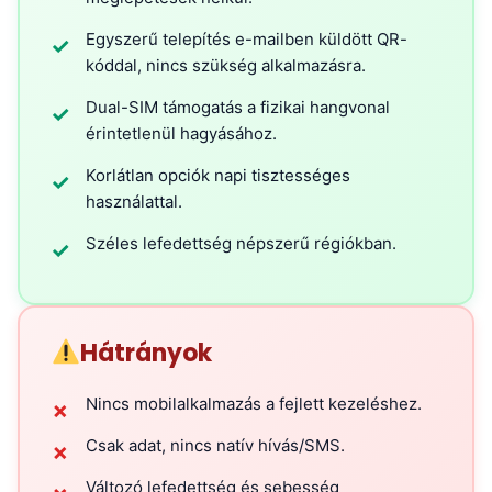
Egyszerű telepítés e-mailben küldött QR-
✓
kóddal, nincs szükség alkalmazásra.
Dual-SIM támogatás a fizikai hangvonal
✓
érintetlenül hagyásához.
Korlátlan opciók napi tisztességes
✓
használattal.
Széles lefedettség népszerű régiókban.
✓
Hátrányok
Nincs mobilalkalmazás a fejlett kezeléshez.
✗
Csak adat, nincs natív hívás/SMS.
✗
Változó lefedettség és sebesség