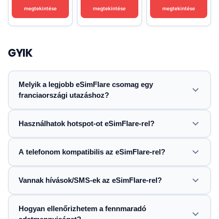
megtekintése
megtekintése
megtekintése
GYIK
Melyik a legjobb eSimFlare csomag egy
franciaországi utazáshoz?
Használhatok hotspot-ot eSimFlare-rel?
A telefonom kompatibilis az eSimFlare-rel?
Vannak hívások/SMS-ek az eSimFlare-rel?
Hogyan ellenőrizhetem a fennmaradó