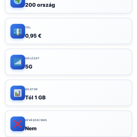
200 ország
TÓL
0,95 €
HÁLÓZAT
5G
ADATOK
Tól 1 GB
HÍVÁSOK/SMS
Nem