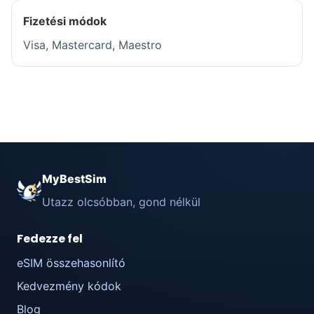
Fizetési módok
Visa, Mastercard, Maestro
MyBestSim
Utazz olcsóbban, gond nélkül
Fedezze fel
eSIM összehasonlító
Kedvezmény kódok
Blog