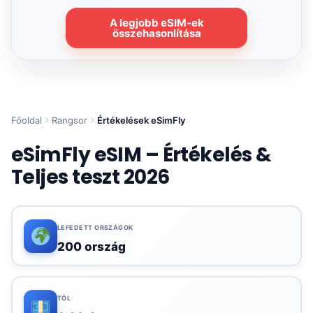
A legjobb eSIM-ek
összehasonlítása
Főoldal
Rangsor
Értékelések eSimFly
eSimFly eSIM – Értékelés &
Teljes teszt 2026
LEFEDETT ORSZÁGOK
200 ország
TÓL