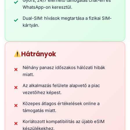
Gyors, 24/7 elérhető támogatás chat-en és
✓
WhatsApp-on keresztül.
Dual-SIM: hívások megtartása a fizikai SIM-
✓
kártyán.
Hátrányok
Néhány panasz időszakos hálózati hibák
✗
miatt.
Az alkalmazás felülete alapvető a piac
✗
vezetőihez képest.
Közepes átlagos értékelések online a
✗
támogatás miatt.
Korlátozott kompatibilitás az újabb eSIM
✗
készülékekhez.