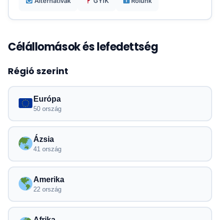
Alternatívák
GYIK
Rólunk
Célállomások és lefedettség
Régió szerint
Európa
50 ország
Ázsia
41 ország
Amerika
22 ország
Afrika