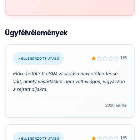
Ügyfélvélemények
„
1/5
✓ ELLENŐRZÖTT UTAZÓ
Előre feltöltött eSIM vásárlása havi előfizetéssé
vált, amely vásárláskor nem volt világos, vigyázzon
a rejtett díjakra.
2026 április
„
1/5
✓ ELLENŐRZÖTT UTAZÓ