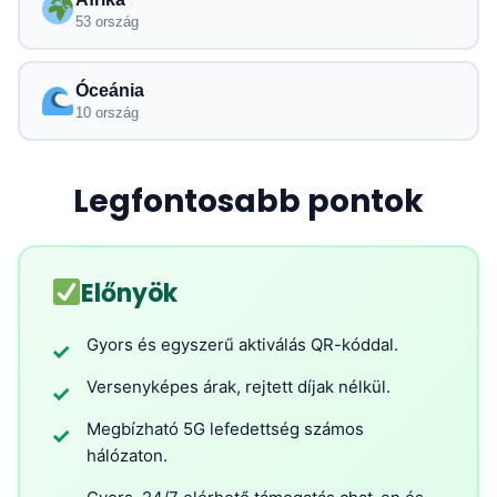
53 ország
Óceánia
10 ország
Legfontosabb pontok
Előnyök
Gyors és egyszerű aktiválás QR-kóddal.
✓
Versenyképes árak, rejtett díjak nélkül.
✓
Megbízható 5G lefedettség számos
✓
hálózaton.