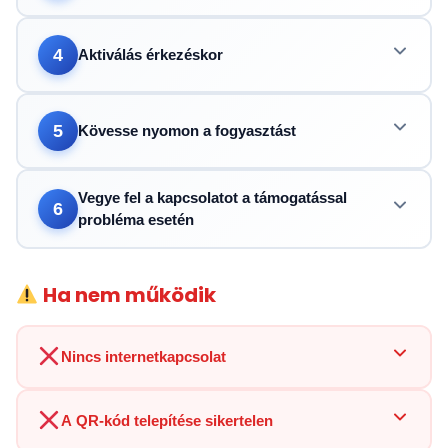
4
Aktiválás érkezéskor
5
Kövesse nyomon a fogyasztást
Vegye fel a kapcsolatot a támogatással
6
probléma esetén
Ha nem működik
Nincs internetkapcsolat
A QR-kód telepítése sikertelen