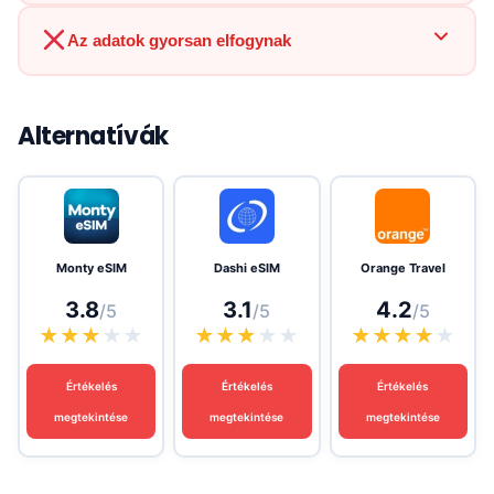
Az adatok gyorsan elfogynak
Alternatívák
Monty eSIM
Dashi eSIM
Orange Travel
3.8
3.1
4.2
/5
/5
/5
★
★
★
★
★
★
★
★
★
★
★
★
★
★
★
Értékelés
Értékelés
Értékelés
megtekintése
megtekintése
megtekintése