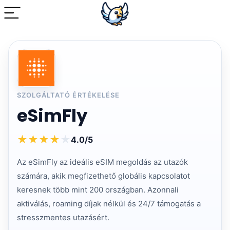
SZOLGÁLTATÓ ÉRTÉKELÉSE
eSimFly
★
★
★
★
★
4.0/5
Az eSimFly az ideális eSIM megoldás az utazók
számára, akik megfizethető globális kapcsolatot
keresnek több mint 200 országban. Azonnali
aktiválás, roaming díjak nélkül és 24/7 támogatás a
stresszmentes utazásért.