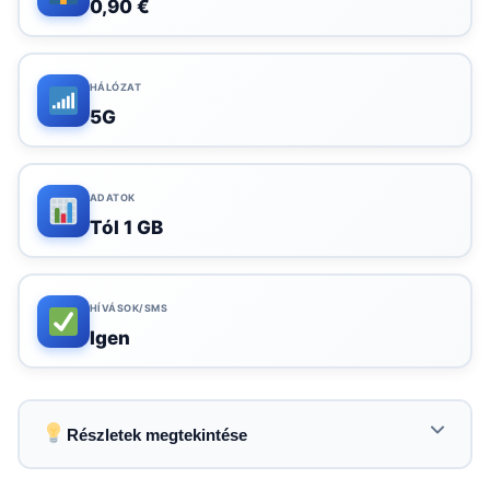
0,90 €
HÁLÓZAT
5G
ADATOK
Tól 1 GB
HÍVÁSOK/SMS
Igen
Részletek megtekintése