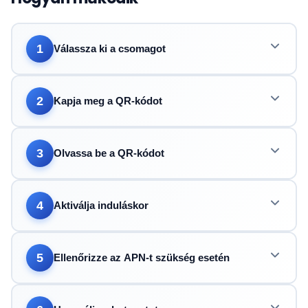
1
Válassza ki a csomagot
2
Kapja meg a QR-kódot
3
Olvassa be a QR-kódot
4
Aktiválja induláskor
5
Ellenőrizze az APN-t szükség esetén