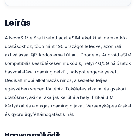
Leírás
A NoveSIM előre fizetett adat eSIM-eket kínál nemzetközi
utazásokhoz, több mint 190 országot lefedve, azonnali
aktiválással QR-kódos email útján. iPhone és Android eSIM
kompatibilis készülékeken működik, helyi 4G/5G hálózatok
használatával roaming nélkül, hotspot engedélyezett.
Dedikált mobilalkalmazás nincs, a kezelés teljes
egészében weben történik. Tökéletes alkalmi és gyakori
utazóknak, akik el akarják kerülni a helyi fizikai SIM
kártyákat és a magas roaming díjakat. Versenyképes árakat
és gyors ügyféltámogatást kínál.
Hogyan működik