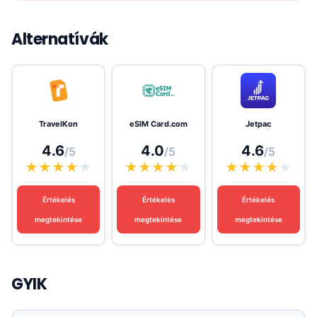
Alternatívák
TravelKon
eSIM Card.com
Jetpac
4.6
4.0
4.6
/5
/5
/5
★
★
★
★
★
★
★
★
★
★
★
★
★
★
★
Értékelés
Értékelés
Értékelés
megtekintése
megtekintése
megtekintése
GYIK