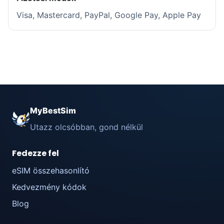
Visa, Mastercard, PayPal, Google Pay, Apple Pay
MyBestSim
Utazz olcsóbban, gond nélkül
Fedezze fel
eSIM összehasonlító
Kedvezmény kódok
Blog