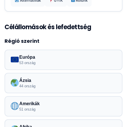
Alternatívák
GYIK
Rólunk
Célállomások és lefedettség
Régió szerint
Európa
53 ország
Ázsia
44 ország
Amerikák
51 ország
Afrika