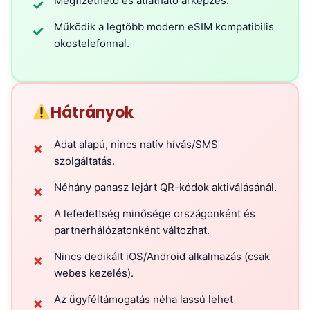
Megfizethető és átlátható árképzés.
✓
Működik a legtöbb modern eSIM kompatibilis
✓
okostelefonnal.
Hátrányok
Adat alapú, nincs natív hívás/SMS
✗
szolgáltatás.
Néhány panasz lejárt QR-kódok aktiválásánál.
✗
A lefedettség minősége országonként és
✗
partnerhálózatonként változhat.
Nincs dedikált iOS/Android alkalmazás (csak
✗
webes kezelés).
Az ügyféltámogatás néha lassú lehet
✗