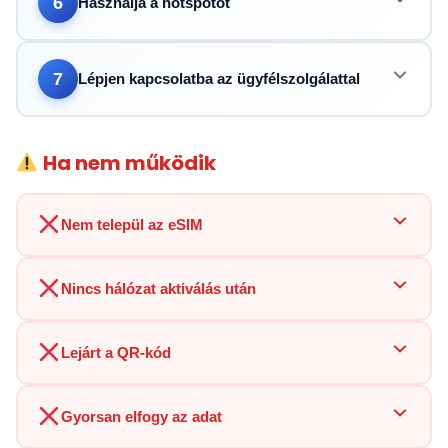
6
Használja a hotspotot
7
Lépjen kapcsolatba az ügyfélszolgálattal
Ha nem működik
Nem települ az eSIM
Nincs hálózat aktiválás után
Lejárt a QR-kód
Gyorsan elfogy az adat