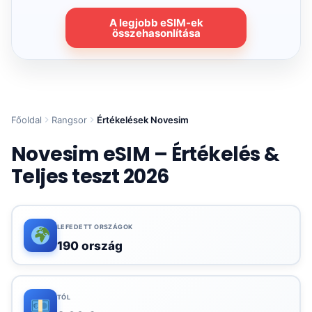
A legjobb eSIM-ek
összehasonlítása
Főoldal
Rangsor
Értékelések Novesim
Novesim eSIM – Értékelés &
Teljes teszt 2026
LEFEDETT ORSZÁGOK
190 ország
TÓL