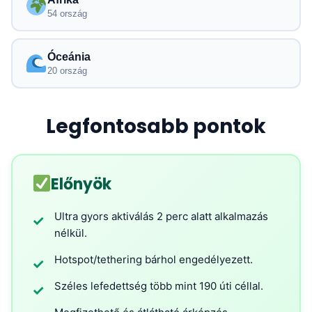
54 ország
Óceánia
20 ország
Legfontosabb pontok
Előnyök
Ultra gyors aktiválás 2 perc alatt alkalmazás
✓
nélkül.
Hotspot/tethering bárhol engedélyezett.
✓
Széles lefedettség több mint 190 úti céllal.
✓