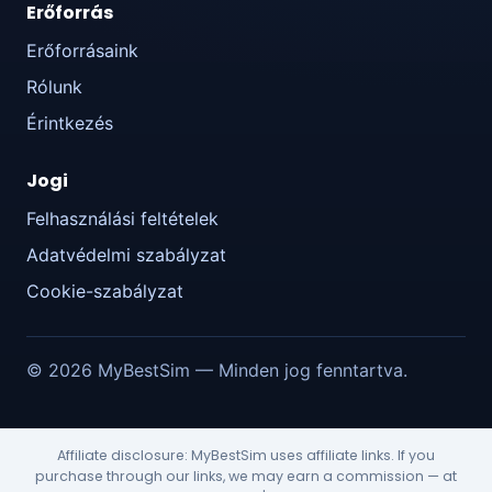
Erőforrás
Erőforrásaink
Rólunk
Érintkezés
Jogi
Felhasználási feltételek
Adatvédelmi szabályzat
Cookie-szabályzat
© 2026 MyBestSim — Minden jog fenntartva.
Affiliate disclosure: MyBestSim uses affiliate links. If you
purchase through our links, we may earn a commission — at