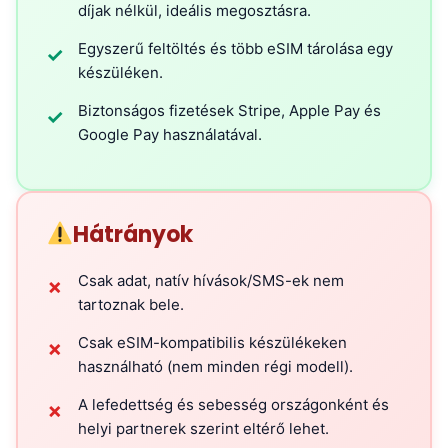
díjak nélkül, ideális megosztásra.
Egyszerű feltöltés és több eSIM tárolása egy
✓
készüléken.
Biztonságos fizetések Stripe, Apple Pay és
✓
Google Pay használatával.
Hátrányok
Csak adat, natív hívások/SMS-ek nem
✗
tartoznak bele.
Csak eSIM-kompatibilis készülékeken
✗
használható (nem minden régi modell).
A lefedettség és sebesség országonként és
✗
helyi partnerek szerint eltérő lehet.