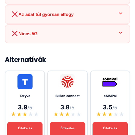
Az adat túl gyorsan elfogy
Nincs 5G
Alternatívák
Taryvo
Billion connect
eSIMPal
3.9
3.8
3.5
/5
/5
/5
★
★
★
★
★
★
★
★
★
★
★
★
★
★
★
Értékelés
Értékelés
Értékelés