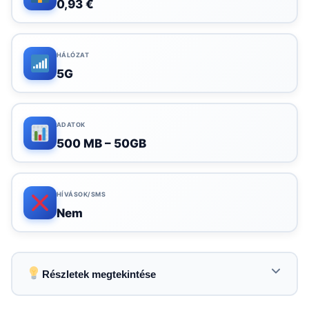
0,93 €
HÁLÓZAT
5G
ADATOK
500 MB – 50GB
HÍVÁSOK/SMS
Nem
Részletek megtekintése