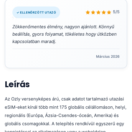
„
5/5
✓ ELLENŐRZÖTT UTAZÓ
Zökkenőmentes élmény, nagyon ajánlott. Könnyű
beállítás, gyors folyamat, tökéletes hogy útközben
kapcsolatban maradj.
Március 2026
Leírás
Az Ozly versenyképes árú, csak adatot tartalmazó utazási
eSIM-eket kínál több mint 175 globális célállomáson, helyi,
regionális (Európa, Ázsia-Csendes-óceán, Amerika) és
globális csomagokkal. A telepítés rendkívül egyszerű egy
koppintással az alkalmazáson vagy a weboldalon