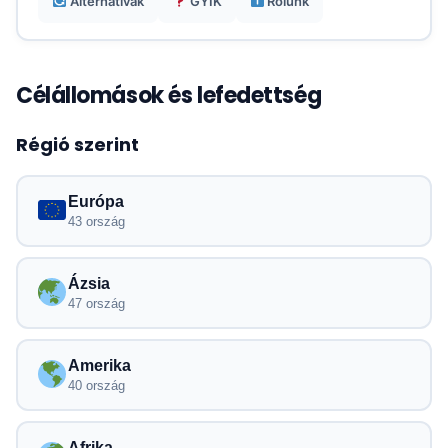
Alternatívák
GYIK
Rólunk
Célállomások és lefedettség
Régió szerint
Európa
43 ország
Ázsia
47 ország
Amerika
40 ország
Afrika