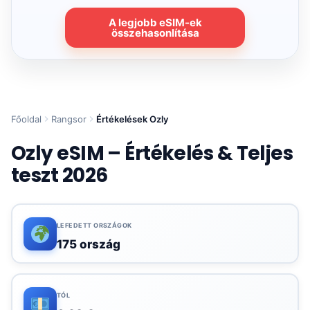
A legjobb eSIM-ek
összehasonlítása
Főoldal
Rangsor
Értékelések Ozly
Ozly eSIM – Értékelés & Teljes
teszt 2026
LEFEDETT ORSZÁGOK
175 ország
TÓL