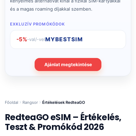
kényelmes alternatívát kínál a fizikai SIM-kártyákkal
és a magas roaming díjakkal szemben.
EXKLUZÍV PROMÓKÓDOK
-5%
MYBESTSIM
-val/-vel
Ajánlat megtekintése
Főoldal
Rangsor
Értékelések RedteaGO
RedteaGO eSIM – Értékelés,
Teszt & Promókód 2026