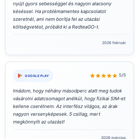
nyújt gyors sebességgel és nagyon alacsony
késéssel. Ha problémamentes kapcsolatot
szeretnél, ami nem borítja fel az utazási
költségvetést, próbáld ki a RedteaGO-t.
2026 február
„
5/5
GOOGLE PLAY
Imádom, hogy néhány másodperc alatt meg tudok
vásárolni adatcsomagot anélkül, hogy fizikai SIM-et
kellene cserélnem. Az interfész világos, az árak
nagyon versenyképesek. 5 csillag, mert
megkönnyíti az utazást!
2026 március