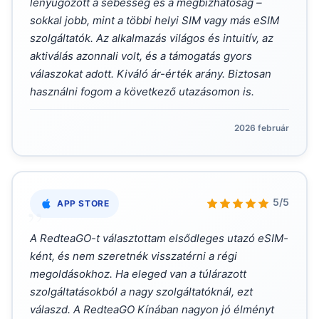
lenyűgözött a sebesség és a megbízhatóság –
sokkal jobb, mint a többi helyi SIM vagy más eSIM
szolgáltatók. Az alkalmazás világos és intuitív, az
aktiválás azonnali volt, és a támogatás gyors
válaszokat adott. Kiváló ár-érték arány. Biztosan
használni fogom a következő utazásomon is.
2026 február
„
5/5
APP STORE
A RedteaGO-t választottam elsődleges utazó eSIM-
ként, és nem szeretnék visszatérni a régi
megoldásokhoz. Ha eleged van a túlárazott
szolgáltatásokból a nagy szolgáltatóknál, ezt
válaszd. A RedteaGO Kínában nagyon jó élményt