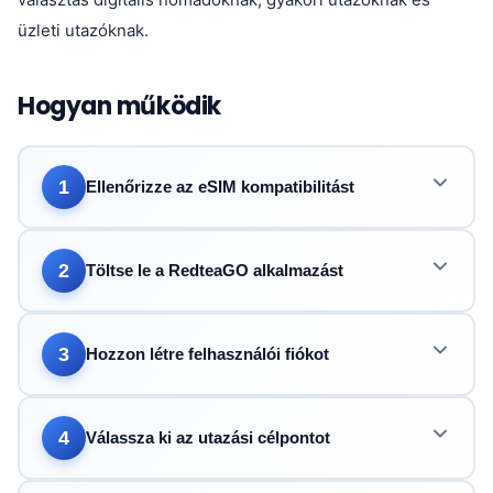
üzleti utazóknak.
Hogyan működik
1
Ellenőrizze az eSIM kompatibilitást
2
Töltse le a RedteaGO alkalmazást
3
Hozzon létre felhasználói fiókot
4
Válassza ki az utazási célpontot