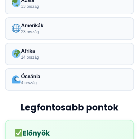
Ázsia
33 ország
Amerikák
23 ország
Afrika
14 ország
Óceánia
4 ország
Legfontosabb pontok
Előnyök