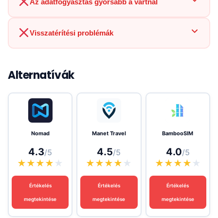
Az adatfogyasztás gyorsabb a vártnál
Visszatérítési problémák
Alternatívák
Nomad
Manet Travel
BambooSIM
4.3
4.5
4.0
/5
/5
/5
★
★
★
★
★
★
★
★
★
★
★
★
★
★
★
Értékelés
Értékelés
Értékelés
megtekintése
megtekintése
megtekintése