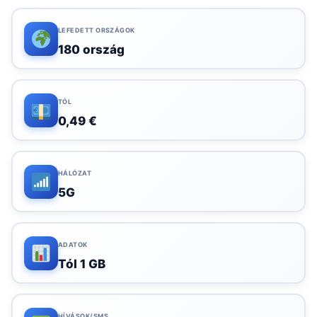
LEFEDETT ORSZÁGOK
180 ország
TÓL
0,49 €
HÁLÓZAT
5G
ADATOK
Tól 1 GB
HÍVÁSOK/SMS