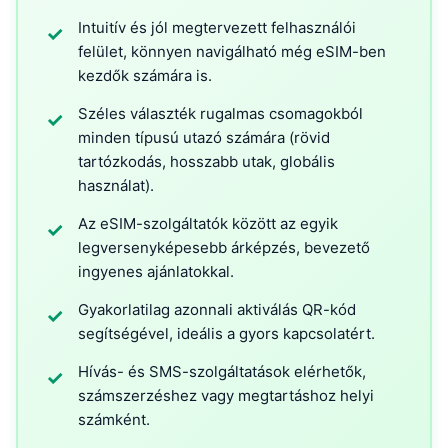
Intuitív és jól megtervezett felhasználói
✓
felület, könnyen navigálható még eSIM-ben
kezdők számára is.
Széles választék rugalmas csomagokból
✓
minden típusú utazó számára (rövid
tartózkodás, hosszabb utak, globális
használat).
Az eSIM-szolgáltatók között az egyik
✓
legversenyképesebb árképzés, bevezető
ingyenes ajánlatokkal.
Gyakorlatilag azonnali aktiválás QR-kód
✓
segítségével, ideális a gyors kapcsolatért.
Hívás- és SMS-szolgáltatások elérhetők,
✓
számszerzéshez vagy megtartáshoz helyi
számként.