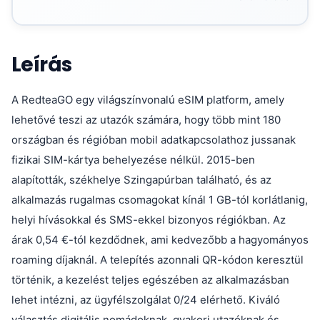
Leírás
A RedteaGO egy világszínvonalú eSIM platform, amely
lehetővé teszi az utazók számára, hogy több mint 180
országban és régióban mobil adatkapcsolathoz jussanak
fizikai SIM-kártya behelyezése nélkül. 2015-ben
alapították, székhelye Szingapúrban található, és az
alkalmazás rugalmas csomagokat kínál 1 GB-tól korlátlanig,
helyi hívásokkal és SMS-ekkel bizonyos régiókban. Az
árak 0,54 €-tól kezdődnek, ami kedvezőbb a hagyományos
roaming díjaknál. A telepítés azonnali QR-kódon keresztül
történik, a kezelést teljes egészében az alkalmazásban
lehet intézni, az ügyfélszolgálat 0/24 elérhető. Kiváló
választás digitális nomádoknak, gyakori utazóknak és