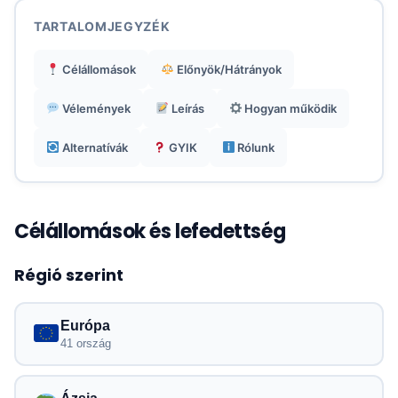
Gyors ügyféltámogatás 0/24 elérhető chat,
email és alkalmazáson belüli csatornákon.
TARTALOMJEGYZÉK
Célállomások
Előnyök/Hátrányok
Számos csomagban benne vannak a hívás- és
SMS-szolgáltatások, különösen Európában és
Vélemények
Leírás
Hogyan működik
Ázsiában.
Alternatívák
GYIK
Rólunk
Célállomások és lefedettség
Régió szerint
Európa
41 ország