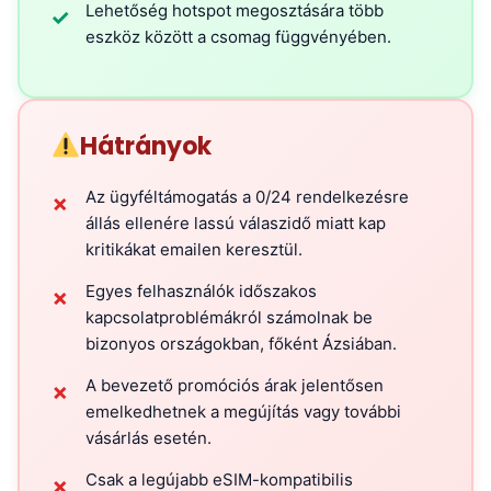
Lehetőség hotspot megosztására több
✓
eszköz között a csomag függvényében.
Hátrányok
Az ügyféltámogatás a 0/24 rendelkezésre
✗
állás ellenére lassú válaszidő miatt kap
kritikákat emailen keresztül.
Egyes felhasználók időszakos
✗
kapcsolatproblémákról számolnak be
bizonyos országokban, főként Ázsiában.
A bevezető promóciós árak jelentősen
✗
emelkedhetnek a megújítás vagy további
vásárlás esetén.
Csak a legújabb eSIM-kompatibilis
✗