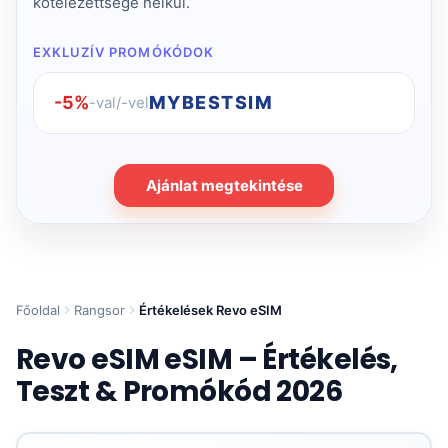
kötelezettsége nélkül.
EXKLUZÍV PROMÓKÓDOK
-5%
MYBESTSIM
-val/-vel
Ajánlat megtekintése
Főoldal
Rangsor
Értékelések Revo eSIM
Revo eSIM eSIM – Értékelés,
Teszt & Promókód 2026