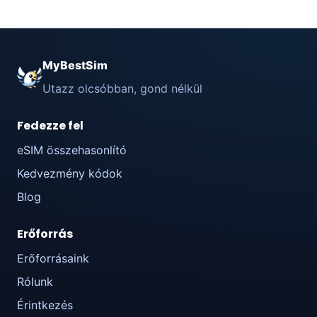
MyBestSim
Utazz olcsóbban, gond nélkül
Fedezze fel
eSIM összehasonlító
Kedvezmény kódok
Blog
Erőforrás
Erőforrásaink
Rólunk
Érintkezés