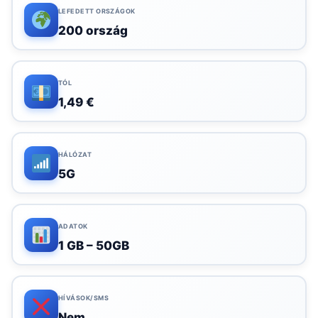
LEFEDETT ORSZÁGOK
200 ország
TÓL
1,49 €
HÁLÓZAT
5G
ADATOK
1 GB – 50GB
HÍVÁSOK/SMS
Nem