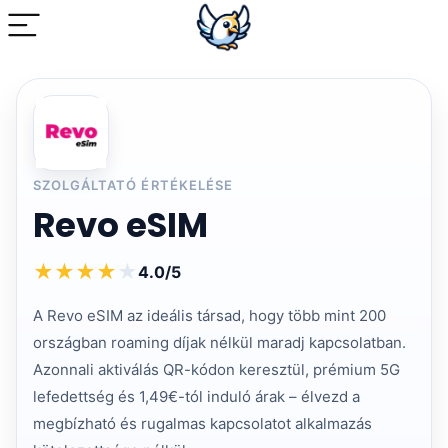
SZOLGÁLTATÓ ÉRTÉKELÉSE
Revo eSIM
★
★
★
★
★
4.0/5
A Revo eSIM az ideális társad, hogy több mint 200
országban roaming díjak nélkül maradj kapcsolatban.
Azonnali aktiválás QR-kódon keresztül, prémium 5G
lefedettség és 1,49€-tól induló árak – élvezd a
megbízható és rugalmas kapcsolatot alkalmazás