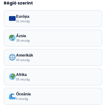
Régió szerint
eszközökkel vagy utazókkal.
Európa
24/7 chat ügyfélszolgálat, hogy segítsen
51 ország
problémák vagy kérdések esetén.
Ázsia
Tökéletes digitális nomádoknak, gyakori
39 ország
utazóknak és felfedezőknek, akik
rugalmasságot és megbízhatóságot igényelnek.
Amerikák
43 ország
Afrika
55 ország
Óceánia
5 ország