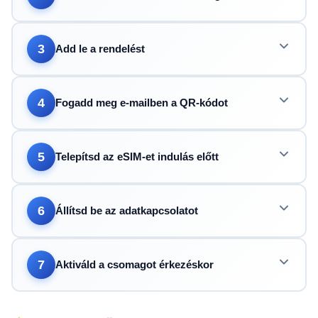
3
Add le a rendelést
4
Fogadd meg e-mailben a QR-kódot
5
Telepítsd az eSIM-et indulás előtt
6
Állítsd be az adatkapcsolatot
7
Aktiváld a csomagot érkezéskor