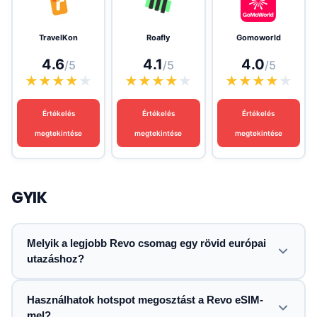
TravelKon
Roafly
Gomoworld
4.6
4.1
4.0
/5
/5
/5
★
★
★
★
★
★
★
★
★
★
★
★
★
★
★
Értékelés
Értékelés
Értékelés
megtekintése
megtekintése
megtekintése
GYIK
Melyik a legjobb Revo csomag egy rövid európai
utazáshoz?
Használhatok hotspot megosztást a Revo eSIM-
mel?