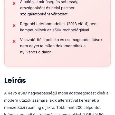
A hálózati minőség és sebesség
✗
országonként és helyi partner
szolgáltatónként változhat.
Régebbi telefonmodellek (2018 előtti) nem
✗
kompatibilisek az eSIM technológiával.
Visszatérítési politika és csomagmódosítások
✗
nem egyértelműen dokumentáltak a
nyilvános oldalon.
Leírás
A Revo eSIM nagysebességű mobil adatmegoldást kínál a
modern utazók számára, akik alternatívát keresnek a
nemzetközi roaming díjakra. Több mint 200 célpontot
lefedve, egyedi és regionális csomagokkal, 1 GB-tól 50