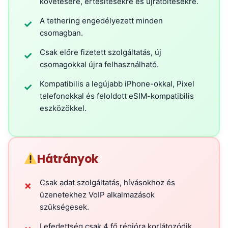
követésére, értesítésekre és újratöltésekre.
A tethering engedélyezett minden
✓
csomagban.
Csak előre fizetett szolgáltatás, új
✓
csomagokkal újra felhasználható.
Kompatibilis a legújabb iPhone-okkal, Pixel
✓
telefonokkal és feloldott eSIM-kompatibilis
eszközökkel.
Hátrányok
Csak adat szolgáltatás, hívásokhoz és
✗
üzenetekhez VoIP alkalmazások
szükségesek.
Lefedettség csak 4 fő régióra korlátozódik.