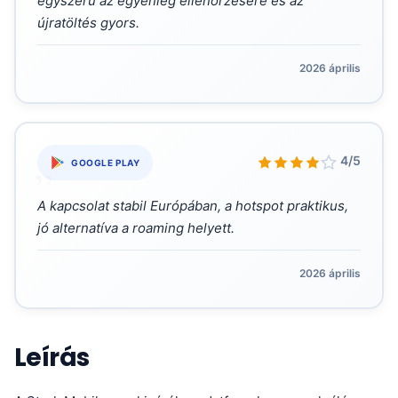
egyszerű az egyenleg ellenőrzésére és az
újratöltés gyors.
2026 április
„
4/5
GOOGLE PLAY
A kapcsolat stabil Európában, a hotspot praktikus,
jó alternatíva a roaming helyett.
2026 április
Leírás