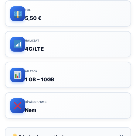
TÓL
5,50 €
HÁLÓZAT
4G/LTE
ADATOK
1 GB – 10GB
HÍVÁSOK/SMS
Nem