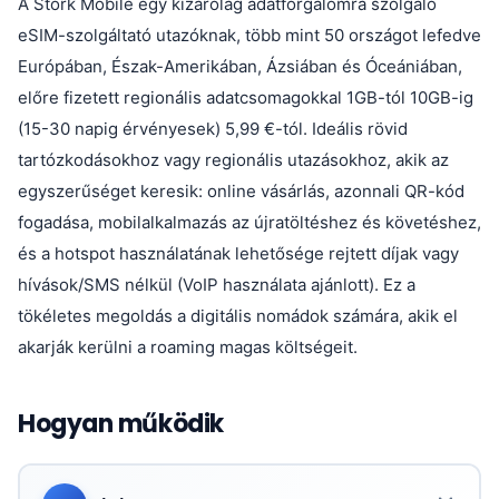
A Stork Mobile egy kizárólag adatforgalomra szolgáló
eSIM-szolgáltató utazóknak, több mint 50 országot lefedve
Európában, Észak-Amerikában, Ázsiában és Óceániában,
előre fizetett regionális adatcsomagokkal 1GB-tól 10GB-ig
(15-30 napig érvényesek) 5,99 €-tól. Ideális rövid
tartózkodásokhoz vagy regionális utazásokhoz, akik az
egyszerűséget keresik: online vásárlás, azonnali QR-kód
fogadása, mobilalkalmazás az újratöltéshez és követéshez,
és a hotspot használatának lehetősége rejtett díjak vagy
hívások/SMS nélkül (VoIP használata ajánlott). Ez a
tökéletes megoldás a digitális nomádok számára, akik el
akarják kerülni a roaming magas költségeit.
Hogyan működik