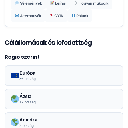
Vélemények
Leírás
Hogyan működik
Megfizethető árak 6 $/GB-tól, további díjak
nélkül.
Alternatívák
GYIK
Rólunk
Célállomások és lefedettség
Régió szerint
Európa
36 ország
Ázsia
17 ország
Amerika
2 ország