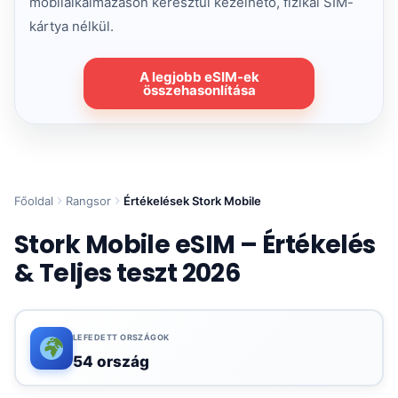
mobilalkalmazáson keresztül kezelhető, fizikai SIM-
kártya nélkül.
A legjobb eSIM-ek
összehasonlítása
Főoldal
Rangsor
Értékelések Stork Mobile
Stork Mobile eSIM – Értékelés
& Teljes teszt 2026
LEFEDETT ORSZÁGOK
54 ország