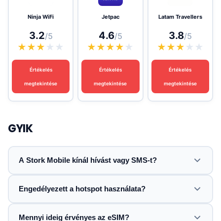
Ninja WiFi
Jetpac
Latam Travellers
3.2
4.6
3.8
/5
/5
/5
★
★
★
★
★
★
★
★
★
★
★
★
★
★
★
Értékelés
Értékelés
Értékelés
megtekintése
megtekintése
megtekintése
GYIK
A Stork Mobile kínál hívást vagy SMS-t?
Engedélyezett a hotspot használata?
Mennyi ideig érvényes az eSIM?