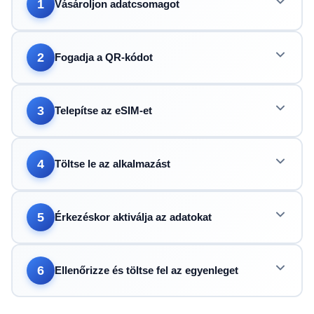
1
Vásároljon adatcsomagot
2
Fogadja a QR-kódot
3
Telepítse az eSIM-et
4
Töltse le az alkalmazást
5
Érkezéskor aktiválja az adatokat
6
Ellenőrizze és töltse fel az egyenleget