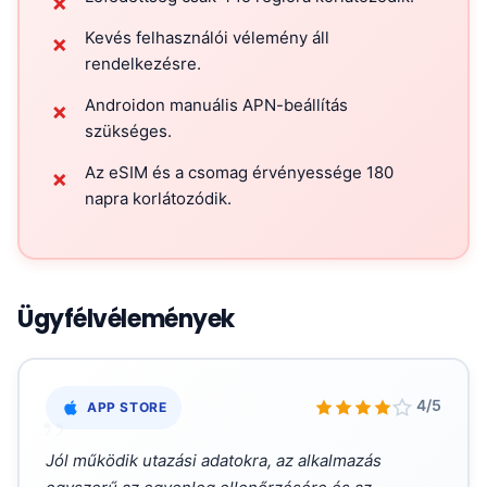
✗
Kevés felhasználói vélemény áll
✗
rendelkezésre.
Androidon manuális APN-beállítás
✗
szükséges.
Az eSIM és a csomag érvényessége 180
✗
napra korlátozódik.
Ügyfélvélemények
„
4/5
APP STORE
Jól működik utazási adatokra, az alkalmazás