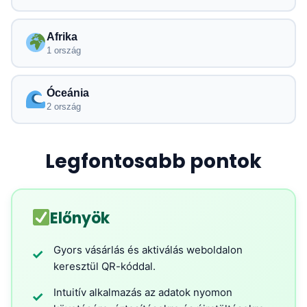
Afrika
1 ország
Óceánia
2 ország
Legfontosabb pontok
Előnyök
Gyors vásárlás és aktiválás weboldalon
✓
keresztül QR-kóddal.
Intuitív alkalmazás az adatok nyomon
✓