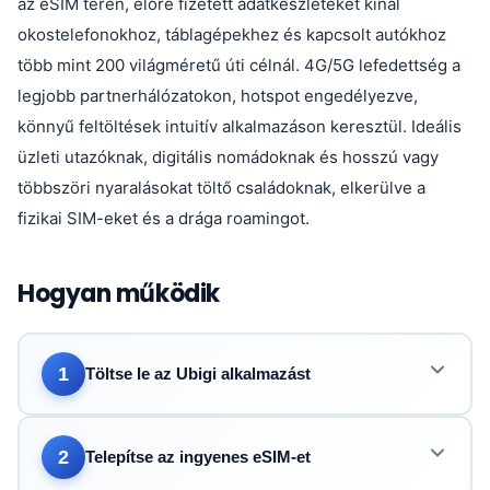
az eSIM terén, előre fizetett adatkészleteket kínál
okostelefonokhoz, táblagépekhez és kapcsolt autókhoz
több mint 200 világméretű úti célnál. 4G/5G lefedettség a
legjobb partnerhálózatokon, hotspot engedélyezve,
könnyű feltöltések intuitív alkalmazáson keresztül. Ideális
üzleti utazóknak, digitális nomádoknak és hosszú vagy
többszöri nyaralásokat töltő családoknak, elkerülve a
fizikai SIM-eket és a drága roamingot.
Hogyan működik
1
Töltse le az Ubigi alkalmazást
2
Telepítse az ingyenes eSIM-et