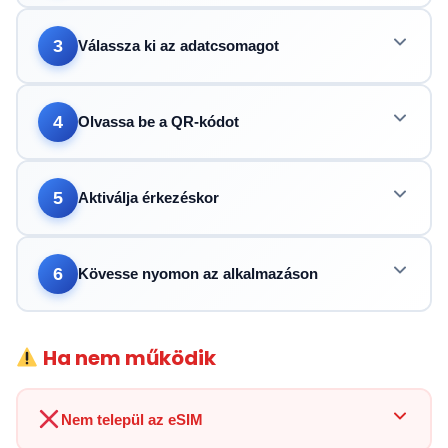
3
Válassza ki az adatcsomagot
4
Olvassa be a QR-kódot
5
Aktiválja érkezéskor
6
Kövesse nyomon az alkalmazáson
Ha nem működik
Nem települ az eSIM