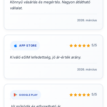
Könnyű vásárlás és megértés. Nagyon átlátható
vállalat.
2026. március
„
5/5
APP STORE
Kiváló eSIM lefedettség, jó ár-érték arány.
2026. március
„
5/5
GOOGLE PLAY
Jól működik és elfogadható ár.