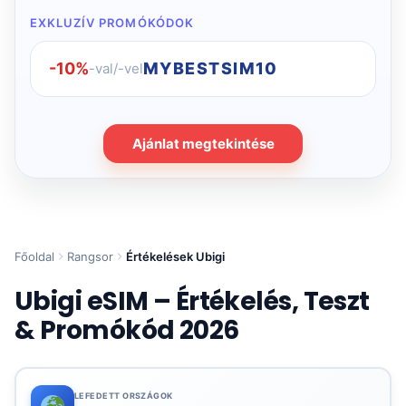
EXKLUZÍV PROMÓKÓDOK
-10%
MYBESTSIM10
-val/-vel
Ajánlat megtekintése
Főoldal
Rangsor
Értékelések Ubigi
Ubigi eSIM – Értékelés, Teszt
& Promókód 2026
LEFEDETT ORSZÁGOK