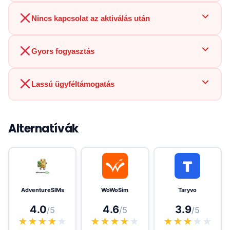
Nincs kapcsolat az aktiválás után
Gyors fogyasztás
Lassú ügyféltámogatás
Alternatívák
AdventureSIMs
WoWoSim
Taryvo
4.0
4.6
3.9
/5
/5
/5
★
★
★
★
★
★
★
★
★
★
★
★
★
★
★