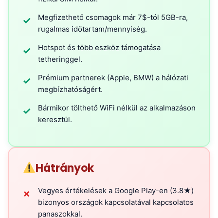
Megfizethető csomagok már 7$-tól 5GB-ra,
✓
rugalmas időtartam/mennyiség.
Hotspot és több eszköz támogatása
✓
tetheringgel.
Prémium partnerek (Apple, BMW) a hálózati
✓
megbízhatóságért.
Bármikor tölthető WiFi nélkül az alkalmazáson
✓
keresztül.
Hátrányok
Vegyes értékelések a Google Play-en (3.8★)
✗
bizonyos országok kapcsolatával kapcsolatos
panaszokkal.