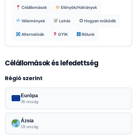
Nincs hívás/SMS, de VoIP (WhatsApp)
Célállomások
Előnyök/Hátrányok
adatkapcsolaton keresztül.
Vélemények
Leírás
Hogyan működik
Alternatívák
GYIK
Rólunk
Célállomások és lefedettség
Régió szerint
Európa
36 ország
Ázsia
19 ország