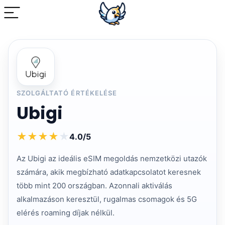
SZOLGÁLTATÓ ÉRTÉKELÉSE
Ubigi
★
★
★
★
★
4.0/5
Az Ubigi az ideális eSIM megoldás nemzetközi utazók
számára, akik megbízható adatkapcsolatot keresnek
több mint 200 országban. Azonnali aktiválás
alkalmazáson keresztül, rugalmas csomagok és 5G
elérés roaming díjak nélkül.