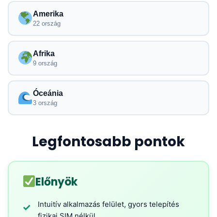
Amerika
22 ország
Afrika
9 ország
Óceánia
3 ország
Legfontosabb pontok
Előnyök
Intuitív alkalmazás felület, gyors telepítés
✓
fizikai SIM nélkül.