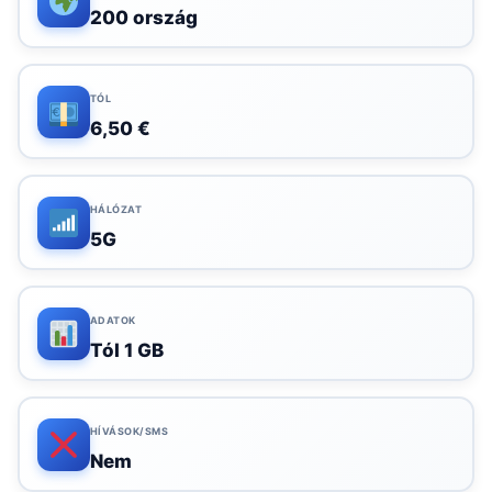
200 ország
TÓL
6,50 €
HÁLÓZAT
5G
ADATOK
Tól 1 GB
HÍVÁSOK/SMS
Nem