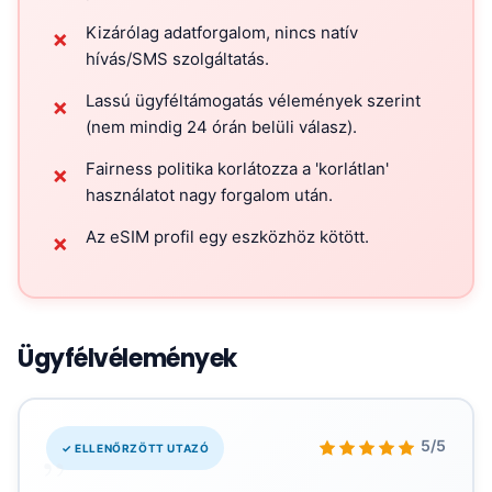
Kizárólag adatforgalom, nincs natív
✗
hívás/SMS szolgáltatás.
Lassú ügyféltámogatás vélemények szerint
✗
(nem mindig 24 órán belüli válasz).
Fairness politika korlátozza a 'korlátlan'
✗
használatot nagy forgalom után.
Az eSIM profil egy eszközhöz kötött.
✗
Ügyfélvélemények
„
5/5
✓ ELLENŐRZÖTT UTAZÓ