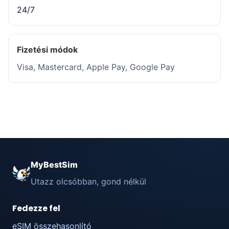
24/7
Fizetési módok
Visa, Mastercard, Apple Pay, Google Pay
MyBestSim
Utazz olcsóbban, gond nélkül
Fedezze fel
eSIM összehasonlító