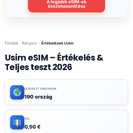
A legjobb eSIM-ek
összehasonlítása
Főoldal
Rangsor
Értékelések Usim
Usim eSIM – Értékelés &
Teljes teszt 2026
LEFEDETT ORSZÁGOK
190 ország
TÓL
0,50 €