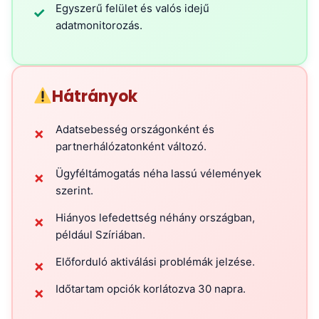
Egyszerű felület és valós idejű
✓
adatmonitorozás.
Hátrányok
Adatsebesség országonként és
✗
partnerhálózatonként változó.
Ügyféltámogatás néha lassú vélemények
✗
szerint.
Hiányos lefedettség néhány országban,
✗
például Szíriában.
Előforduló aktiválási problémák jelzése.
✗
Időtartam opciók korlátozva 30 napra.
✗