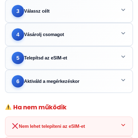
3
Válassz célt
4
Vásárolj csomagot
5
Telepítsd az eSIM-et
6
Aktiváld a megérkezéskor
Ha nem működik
Nem lehet telepíteni az eSIM-et