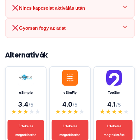
Nincs kapcsolat aktiválás után
Gyorsan fogy az adat
Alternatívák
eSimple
eSimFly
TooSim
3.4
4.0
4.1
/5
/5
/5
★
★
★
★
★
★
★
★
★
★
★
★
★
★
★
Értékelés
Értékelés
Értékelés
megtekintése
megtekintése
megtekintése