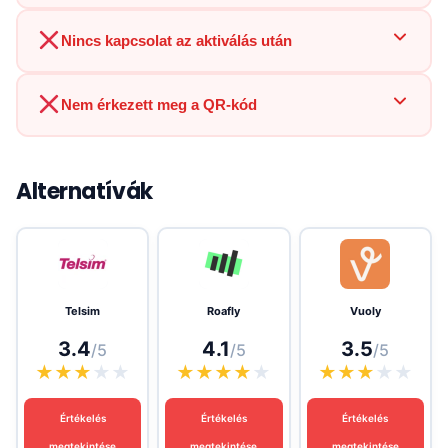
Nincs kapcsolat az aktiválás után
Nem érkezett meg a QR-kód
Alternatívák
Telsim
Roafly
Vuoly
3.4
4.1
3.5
/5
/5
/5
★
★
★
★
★
★
★
★
★
★
★
★
★
★
★
Értékelés
Értékelés
Értékelés
megtekintése
megtekintése
megtekintése