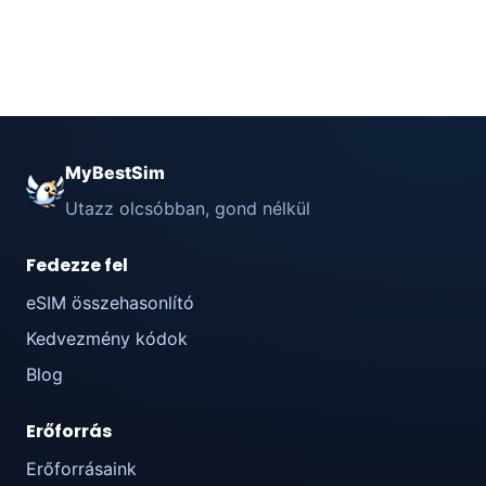
MyBestSim
Utazz olcsóbban, gond nélkül
Fedezze fel
eSIM összehasonlító
Kedvezmény kódok
Blog
Erőforrás
Erőforrásaink