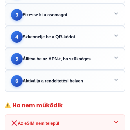
3
Fizesse ki a csomagot
4
Szkennelje be a QR-kódot
5
Állítsa be az APN-t, ha szükséges
6
Aktiválja a rendeltetési helyen
Ha nem működik
Az eSIM nem települ