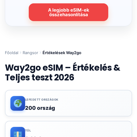
A legjobb eSIM-ek
összehasonlítása
Főoldal
Rangsor
Értékelések Way2go
Way2go eSIM – Értékelés &
Teljes teszt 2026
LEFEDETT ORSZÁGOK
200 ország
TÓL