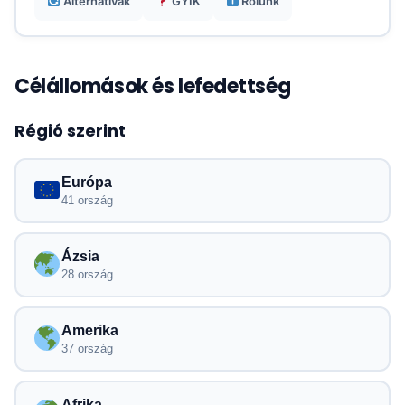
Alternatívák
GYIK
Rólunk
Célállomások és lefedettség
Régió szerint
Európa
41 ország
Ázsia
28 ország
Amerika
37 ország
Afrika