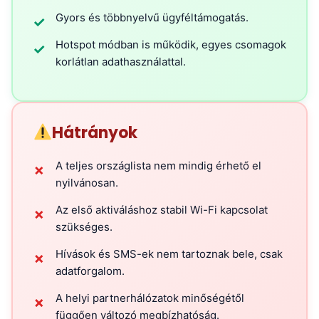
Gyors és többnyelvű ügyféltámogatás.
✓
Hotspot módban is működik, egyes csomagok
✓
korlátlan adathasználattal.
Hátrányok
A teljes országlista nem mindig érhető el
✗
nyilvánosan.
Az első aktiváláshoz stabil Wi-Fi kapcsolat
✗
szükséges.
Hívások és SMS-ek nem tartoznak bele, csak
✗
adatforgalom.
A helyi partnerhálózatok minőségétől
✗
függően változó megbízhatóság.