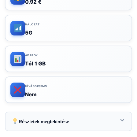
0,92 €
HÁLÓZAT
5G
ADATOK
Tól 1 GB
HÍVÁSOK/SMS
Nem
Részletek megtekintése