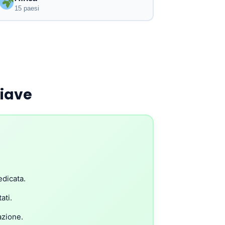
15 paesi
hiave
edicata.
ati.
azione.