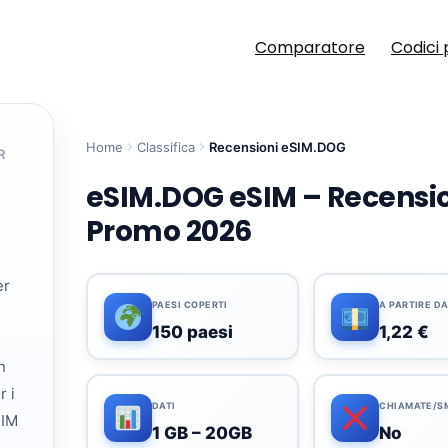
Comparatore
Codici 
Home
Classifica
Recensioni eSIM.DOG
R
eSIM.DOG eSIM – Recensio
Promo 2026
er
PAESI COPERTI
A PARTIRE D
150 paesi
1,22 €
n
r i
DATI
CHIAMATE/S
SIM
1 GB – 20GB
No