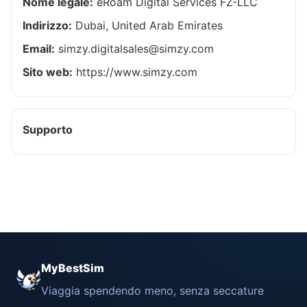
Nome legale:
eRoam Digital Services FZ-LLC
Indirizzo:
Dubai, United Arab Emirates
Email:
simzy.digitalsales@simzy.com
Sito web:
https://www.simzy.com
Supporto
MyBestSim
Viaggia spendendo meno, senza seccature