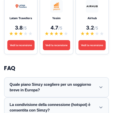
Latam Travellers
Yesim
Airhub
3.8
4.7
3.2
/5
/5
/5
★
★
★
★
★
★
★
★
★
★
★
★
★
★
★
Vedi la recensione
Vedi la recensione
Vedi la recensione
FAQ
Quale piano Simzy scegliere per un soggiorno
breve in Europa?
La condivisione della connessione (hotspot) è
consentita con Simzy?