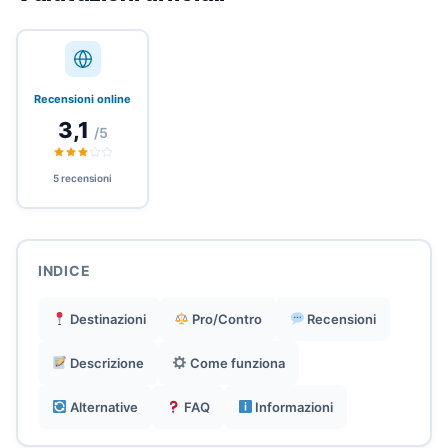
Attivazione istantanea e gestione tramite un'app
semplice per viaggiatori di fretta.
Recensioni online
3,1
/5
Piani flessibili solo per i dati, inclusi opzioni
illimitate, senza impegno.
5 recensioni
Ideale per studenti, freelancer e viaggiatori per
piacere o affari.
INDICE
Nessuna SIM fisica richiesta, ricarica facile.
Destinazioni
Pro/Contro
Recensioni
Descrizione
Come funziona
Alternative
FAQ
Informazioni