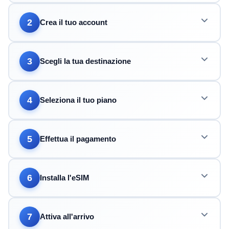
2
Crea il tuo account
3
Scegli la tua destinazione
4
Seleziona il tuo piano
5
Effettua il pagamento
6
Installa l'eSIM
7
Attiva all'arrivo