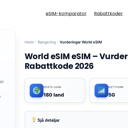
eSIM-komparator
Rabattkoder
Heim
Rangering
Vurderingar World eSIM
World eSIM eSIM – Vurderi
Rabattkode 2026
for
DEKTE LAND
NETTVERK
180 land
5G
r
Sjå detaljar