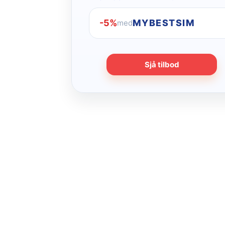
-5%
MYBESTSIM
med
Sjå tilbod