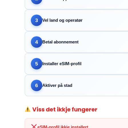
3
Vel land og operatør
4
Betal abonnement
5
Installer eSIM-profil
6
Aktiver på stad
Viss det ikkje fungerer
eSIM-profil ikkje installert