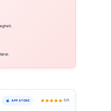
egheit.
ørar.
«
5/5
APP STORE