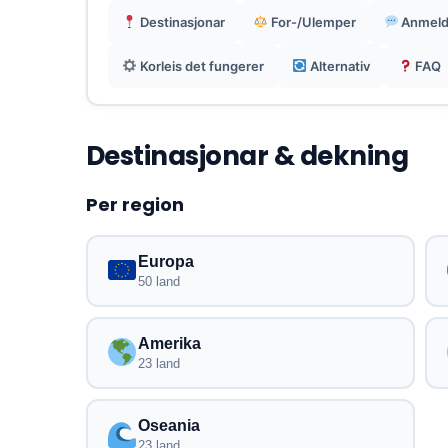
Destinasjonar
For-/Ulemper
Anmeld
Korleis det fungerer
Alternativ
FAQ
Destinasjonar & dekning
Per region
Europa
50 land
Amerika
23 land
Oseania
23 land