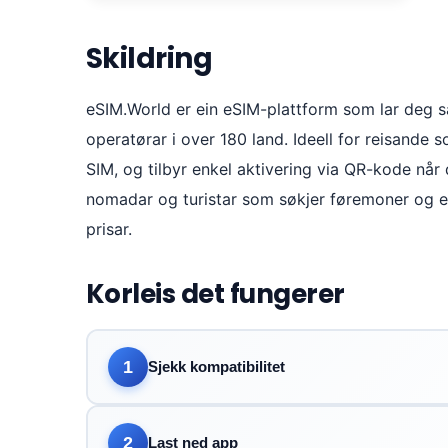
Skildring
eSIM.World er ein eSIM-plattform som lar deg s
operatørar i over 180 land. Ideell for reisande s
SIM, og tilbyr enkel aktivering via QR-kode når 
nomadar og turistar som søkjer føremoner og ei
prisar.
Korleis det fungerer
1
Sjekk kompatibilitet
2
Last ned app