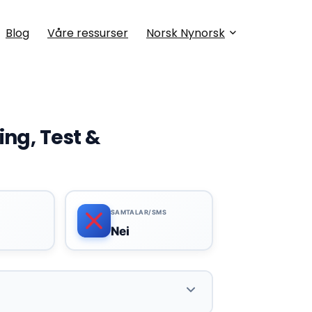
Blog
Våre ressurser
Norsk Nynorsk
ng, Test &
SAMTALAR/SMS
Nei