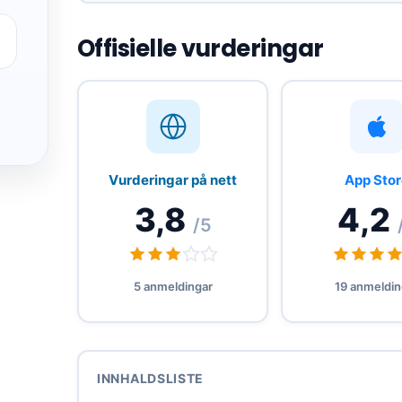
Dekning i over 180 land med eit
Offisielle vurderingar
variert utval av operatørar.
Ideell for reisande med fleire
destinasjonar i Europa og Asia.
Vurderingar på nett
App Stor
Fleirspråkleg støtte tilgjengeleg via
3,8
4,2
app.
/5
5 anmeldingar
19 anmeldin
INNHALDSLISTE