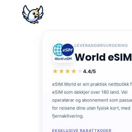
LEVERANDØRVURDERING
World eSIM
★
★
★
★
★
4.4/5
eSIM.World er ein praktisk nettbutikk 
eSIM som dekkjer over 180 land. Vel
operatørar og abonnement som passa
for reisene dine utan fysisk kort, med
fjernaktivering.
EKSKLUSIVE RABATTKODER