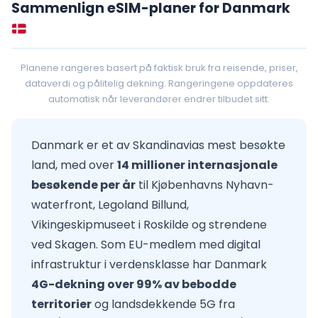
Sammenlign eSIM-planer for Danmark
Planene rangeres basert på faktisk bruk fra reisende, priser,
dataverdi og pålitelig dekning. Rangeringene oppdateres
automatisk når leverandører endrer tilbudet sitt.
Danmark er et av Skandinavias mest besøkte
land, med over
14 millioner internasjonale
besøkende per år
til Kjøbenhavns Nyhavn-
waterfront, Legoland Billund,
Vikingeskipmuseet i Roskilde og strendene
ved Skagen. Som EU-medlem med digital
infrastruktur i verdensklasse har Danmark
4G-dekning over 99% av bebodde
territorier
og landsdekkende 5G fra