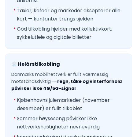
ankomst
Taxier, kafeer og markeder aksepterer alle
kort — kontanter trengs sjelden
God tilkobling hjelper med kollektivkort,
sykkelutleie og digitale billetter
Helårstilkobling
Danmarks mobilnettverk er fullt værmessig
motstandsdyktig —
regn, tåke og vinterforhold
påvirker ikke 4G/5G-signal
.
Kjøbenhavns julemarkeder (november–
desember) er fullt tilkoblet
Sommer høysesong påvirker ikke
nettverkshastigheter nevneverdig
Innendørsdekning i danske bygninger er