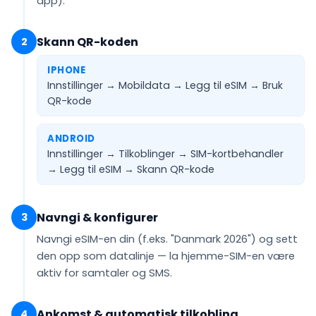
app).
Skann QR-koden
2
IPHONE
Innstillinger → Mobildata → Legg til eSIM →
Bruk
QR-kode
ANDROID
Innstillinger → Tilkoblinger → SIM-kortbehandler
→ Legg til eSIM →
Skann QR-kode
Navngi & konfigurer
3
Navngi eSIM-en din (f.eks.
"Danmark 2026"
) og sett
den opp som
datalinje
— la hjemme-SIM-en være
aktiv for samtaler og SMS.
Ankomst & automatisk tilkobling
4