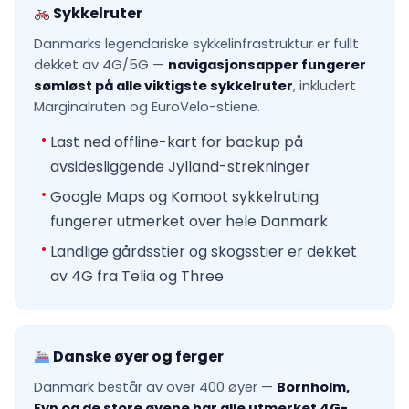
Sykkelruter
Danmarks legendariske sykkelinfrastruktur er fullt
dekket av 4G/5G —
navigasjonsapper fungerer
sømløst på alle viktigste sykkelruter
, inkludert
Marginalruten og EuroVelo-stiene.
Last ned offline-kart for backup på
avsidesliggende Jylland-strekninger
Google Maps og Komoot sykkelruting
fungerer utmerket over hele Danmark
Landlige gårdsstier og skogsstier er dekket
av 4G fra Telia og Three
Danske øyer og ferger
Danmark består av over 400 øyer —
Bornholm,
Fyn og de store øyene har alle utmerket 4G-