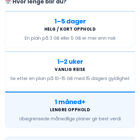
Hvor lenge blir du?
1–5 dager
HELG / KORT OPPHOLD
En plan på
3 GB eller 5 GB
er mer enn nok
1–2 uker
VANLIG REISE
Se etter en plan på
10–15 GB
med 15 dagers gyldighet
1 måned+
LENGRE OPPHOLD
Ubegrensede månedlige
planer gir best verdi