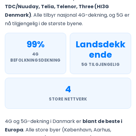
TDC/Nuuday, Telia, Telenor, Three (HI3G
Denmark)
. Alle tilbyr nasjonal 4G-dekning, og 5G er
nå tilgjengelig i de største byene.
99%
Landsdekk
ende
4G
BEFOLKNINGSDEKNING
5G TILGJENGELIG
4
STORE NETTVERK
4G og 5G-dekning i Danmark er
blant de beste i
Europa
. Alle store byer (København, Aarhus,