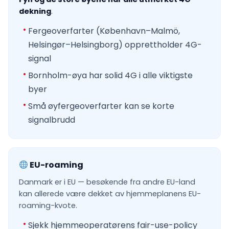
dekning
.
Fergeoverfarter (København–Malmö,
Helsingør–Helsingborg) opprettholder 4G-
signal
Bornholm-øya har solid 4G i alle viktigste
byer
Små øyfergeoverfarter kan se korte
signalbrudd
EU-roaming
Danmark er i EU — besøkende fra andre EU-land
kan allerede være dekket av hjemmeplanens EU-
roaming-kvote.
Sjekk hjemmeoperatørens fair-use-policy