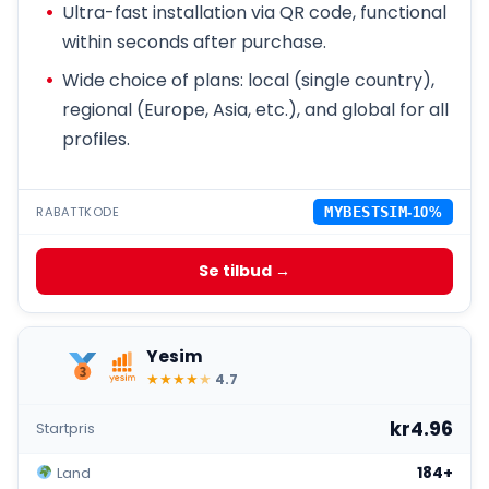
Ultra-fast installation via QR code, functional
within seconds after purchase.
Wide choice of plans: local (single country),
regional (Europe, Asia, etc.), and global for all
profiles.
RABATTKODE
MYBESTSIM
-10%
Se tilbud →
Yesim
★
★
★
★
★
4.7
kr4.96
Startpris
184+
Land