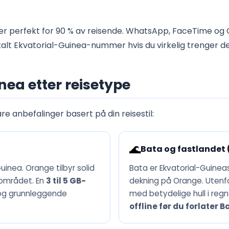
r perfekt for 90 % av reisende. WhatsApp, FaceTime og 
alt Ekvatorial-Guinea-nummer hvis du virkelig trenger de
nea etter reisetype
re anbefalinger basert på din reisestil:
🌊
Bata og fastlandet 
inea. Orange tilbyr solid
Bata er Ekvatorial-Guineas
-området. En
3 til 5 GB-
dekning på Orange. Utenf
r og grunnleggende
med betydelige hull i regn
offline før du forlater B