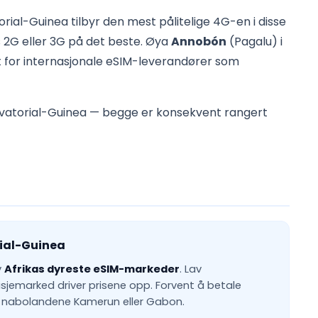
rial-Guinea tilbyr den mest pålitelige 4G-en i disse
s 2G eller 3G på det beste. Øya
Annobón
(Pagalu) i
t for internasjonale eSIM-leverandører som
kvatorial-Guinea — begge er konsekvent rangert
rial-Guinea
v
Afrikas dyreste eSIM-markeder
. Lav
nisjemarked driver prisene opp. Forvent å betale
i nabolandene Kamerun eller Gabon.