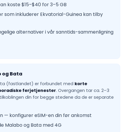
an koste $15–$40 for 3–5 GB
r som inkluderer Ekvatorial-Guinea kan tilby
ngelige alternativer i vår sanntids-sammenligning
o og Bata
ta (fastlandet) er forbundet med
korte
poradiske ferjetjenester
. Overgangen tar ca. 2–3
tilkoblingen din for begge stedene da de er separate
en — konfigurer eSIM-en din før ankomst
de Malabo og Bata med 4G