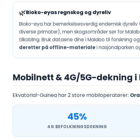
🌿
Bioko-øyas regnskog og dyreliv
Bioko-øya har bemerkelsesverdig endemisk dyreliv (d
diverse primater), men skogsområder sør for Mala
tilkobling. Bruk dataene dine i Malabo til forskning o
deretter på offline-materiale
i nasjonalparken o
Mobilnett & 4G/5G-dekning i
Ekvatorial-Guinea har 2 store mobiloperatører:
Ora
45%
4G BEFOLKNINGSDEKNING