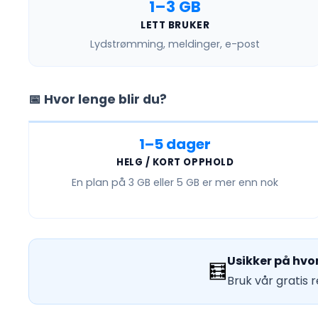
1–3 GB
LETT BRUKER
Lydstrømming, meldinger, e-post
📅 Hvor lenge blir du?
1–5 dager
HELG / KORT OPPHOLD
En plan på
3 GB eller 5 GB
er mer enn nok
Usikker på hvo
🧮
Bruk vår gratis 