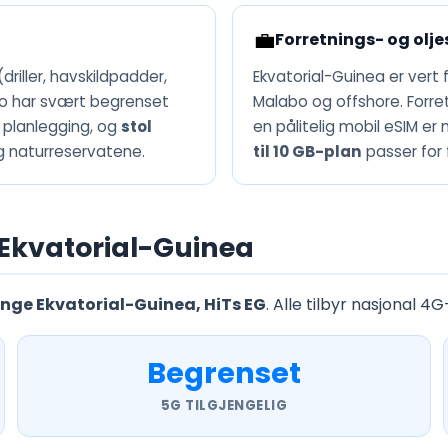
💼
Forretnings- og olje
riller, havskildpadder,
Ekvatorial-Guinea er vert 
bo har svært begrenset
Malabo og offshore. Forret
g planlegging, og
stol
en pålitelig mobil eSIM er
g naturreservatene.
til 10 GB-plan
passer for 
 Ekvatorial-Guinea
nge Ekvatorial-Guinea, HiTs EG
. Alle tilbyr nasjonal 4
Begrenset
5G TILGJENGELIG