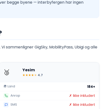
 over begge byene — interbyfergen har ingen
?
 Vi sammenligner GigSky, MobilityPass, Ubigi og alle
Yesim
🥉
★
★
★
★
★
4.7
🌍 Land
184+
✗ Ikke inkludert
Anrop
✗ Ikke inkludert
SMS