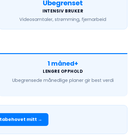
Ubegrenset
INTENSIV BRUKER
Videosamtaler, strømming, fjernarbeid
1 måned+
LENGRE OPPHOLD
Ubegrensede månedlige
planer gir best verdi
tabehovet mitt →