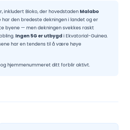
er, inkludert Bioko, der hovedstaden
Malabo
e har den bredeste dekningen i landet og er
ste byene — men dekningen svekkes raskt
obling.
Ingen 5G er utbygd
i Ekvatorial-Guinea.
risene har en tendens til å være høye
 og hjemmenummeret ditt forblir aktivt.