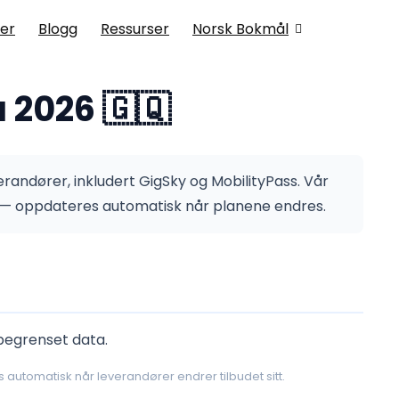
er
Blogg
Ressurser
Norsk Bokmål
 2026 🇬🇶
randører, inkludert GigSky og MobilityPass.
Vår
ng — oppdateres automatisk når planene endres.
ubegrenset data.
 automatisk når leverandører endrer tilbudet sitt.