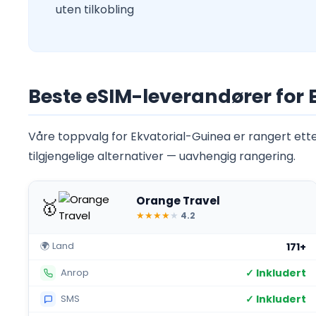
uten tilkobling
Beste eSIM-leverandører for 
Våre toppvalg for Ekvatorial-Guinea er rangert etter
tilgjengelige alternativer — uavhengig rangering.
Orange Travel
🥇
★
★
★
★
★
4.2
🌍 Land
171+
✓ Inkludert
Anrop
✓ Inkludert
SMS