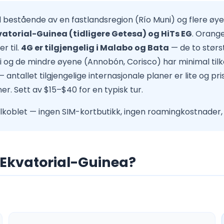
nd bestående av en fastlandsregion (Río Muni) og flere øy
atorial-Guinea (tidligere Getesa) og HiTs EG
. Orang
r til.
4G er tilgjengelig i Malabo og Bata
— de to stør
i og de mindre øyene (Annobón, Corisco) har minimal tilk
 antallet tilgjengelige internasjonale planer er lite og p
. Sett av $15–$40 for en typisk tur.
lkoblet — ingen SIM-kortbutikk, ingen roamingkostnader,
r Ekvatorial-Guinea?