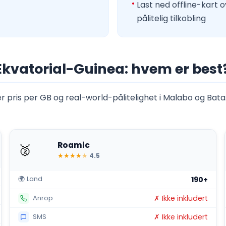
Last ned offline-kart
pålitelig tilkobling
Ekvatorial-Guinea: hvem er best
 pris per GB og real-world-pålitelighet i Malabo og Bata.
Roamic
🥈
★
★
★
★
★
4.5
🌍 Land
190+
✗ Ikke inkludert
Anrop
✗ Ikke inkludert
SMS