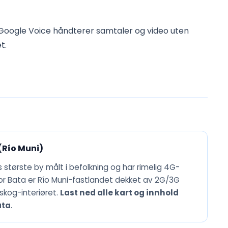
Google Voice håndterer samtaler og video uten
t.
(Río Muni)
 største by målt i befolkning og har rimelig 4G-
or Bata er Río Muni-fastlandet dekket av 2G/3G
skog-interiøret.
Last ned alle kart og innhold
ata
.