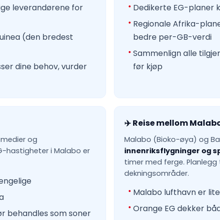
lige leverandørene for
Dedikerte EG-planer k
Regionale Afrika-plane
Guinea (den bredest
bedre per-GB-verdi
Sammenlign alle tilgje
sser dine behov, vurder
før kjøp
✈️ Reise mellom Malab
e medier og
Malabo (Bioko-øya) og Ba
G-hastigheter i Malabo er
innenriksflygninger og s
timer med ferge. Planlegg 
dekningsområder.
engelige
Malabo lufthavn er lit
a
Orange EG dekker bå
ør behandles som soner