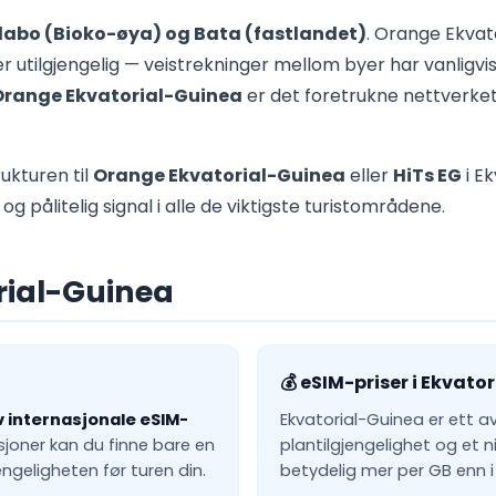
abo (Bioko-øya) og Bata (fastlandet)
. Orange Ekvato
er utilgjengelig — veistrekninger mellom byer har vanligvi
Orange Ekvatorial-Guinea
er det foretrukne nettverke
ukturen til
Orange Ekvatorial-Guinea
eller
HiTs EG
i E
g pålitelig signal i alle de viktigste turistområdene.
orial-Guinea
💰 eSIM-priser i Ekvato
 internasjonale eSIM-
Ekvatorial-Guinea er ett a
sjoner kan du finne bare en
plantilgjengelighet og et 
ngeligheten før turen din.
betydelig mer per GB enn 