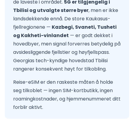
de laveste i området.
5G er tilgjengelig i
Tbilisi og utvalgte større byer
, men er ikke
landsdekkende ennå. De store Kaukasus-
fjellregionene —
Kazbegi, Svaneti, Tusheti
og Kakheti-vinlandet
— er godt dekket i
hovedbyer, men signal forverres betydelig på
avsidesliggende fjellstier og høyfjellspass.
Georgias tech-kyndige hovedstad Tbilisi
rangerer konsekvent høyt for tilkobling.
Reise-eSIM er den raskeste måten å holde
seg tilkoblet — ingen SIM-kortbutikk, ingen
roamingkostnader, og hjemmenummeret ditt
forblir aktivt.