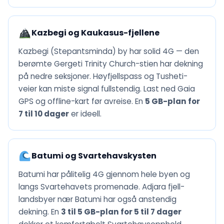
Kazbegi og Kaukasus-fjellene
Kazbegi (Stepantsminda) by har solid 4G — den
berømte Gergeti Trinity Church-stien har dekning
på nedre seksjoner. Høyfjellspass og Tusheti-
veier kan miste signal fullstendig. Last ned Gaia
GPS og offline-kart før avreise. En
5 GB-plan for
7 til 10 dager
er ideell.
Batumi og Svartehavskysten
Batumi har pålitelig 4G gjennom hele byen og
langs Svartehavets promenade. Adjara fjell-
landsbyer nær Batumi har også anstendig
dekning. En
3 til 5 GB-plan for 5 til 7 dager