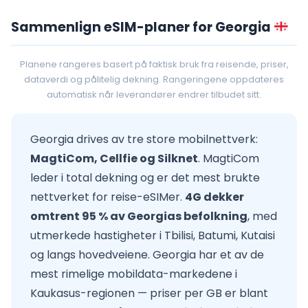
Sammenlign eSIM-planer for Georgia
Planene rangeres basert på faktisk bruk fra reisende, priser,
dataverdi og pålitelig dekning. Rangeringene oppdateres
automatisk når leverandører endrer tilbudet sitt.
Georgia drives av tre store mobilnettverk:
MagtiCom, Cellfie og Silknet
. MagtiCom
leder i total dekning og er det mest brukte
nettverket for reise-eSIMer.
4G dekker
omtrent 95 % av Georgias befolkning
, med
utmerkede hastigheter i Tbilisi, Batumi, Kutaisi
og langs hovedveiene. Georgia har et av de
mest rimelige mobildata-markedene i
Kaukasus-regionen — priser per GB er blant