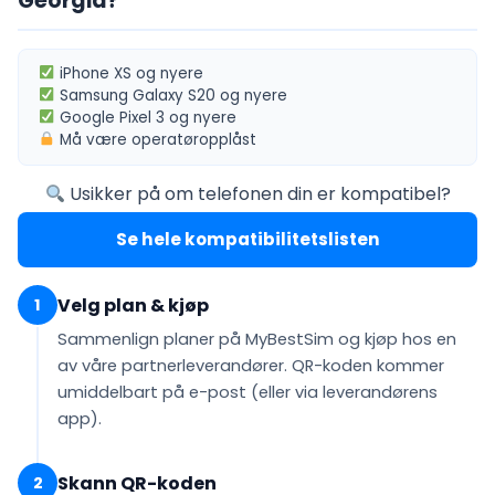
Georgia?
iPhone XS
og nyere
Samsung Galaxy S20
og nyere
Google Pixel 3
og nyere
Må være
operatøropplåst
Usikker på om telefonen din er kompatibel?
Se hele kompatibilitetslisten
Velg plan & kjøp
1
Sammenlign planer på MyBestSim og kjøp hos en
av våre partnerleverandører. QR-koden kommer
umiddelbart på e-post
(eller via leverandørens
app).
Skann QR-koden
2