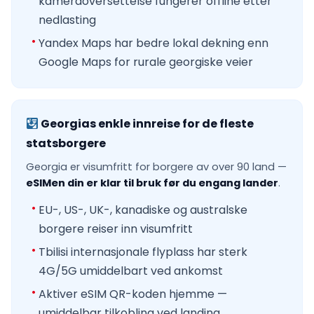
kameraoversettelse fungerer offline etter
nedlasting
Yandex Maps har bedre lokal dekning enn
Google Maps for rurale georgiske veier
Georgias enkle innreise for de fleste
statsborgere
Georgia er visumfritt for borgere av over 90 land —
eSIMen din er klar til bruk før du engang lander
.
EU-, US-, UK-, kanadiske og australske
borgere reiser inn visumfritt
Tbilisi internasjonale flyplass har sterk
4G/5G umiddelbart ved ankomst
Aktiver eSIM QR-koden hjemme —
umiddelbar tilkobling ved landing