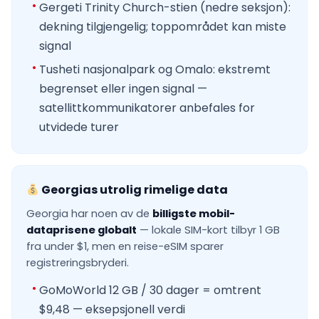
Gergeti Trinity Church-stien (nedre seksjon):
dekning tilgjengelig; toppområdet kan miste
signal
Tusheti nasjonalpark og Omalo: ekstremt
begrenset eller ingen signal —
satellittkommunikatorer anbefales for
utvidede turer
Georgias utrolig rimelige data
Georgia har noen av de
billigste mobil-
dataprisene globalt
— lokale SIM-kort tilbyr 1 GB
fra under $1, men en reise-eSIM sparer
registreringsbryderi.
GoMoWorld 12 GB / 30 dager = omtrent
$9,48 — eksepsjonell verdi