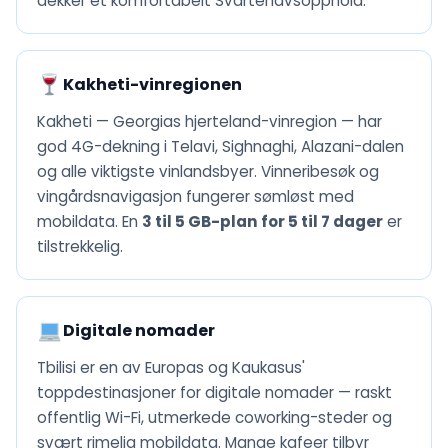
dekker et komfortabelt Svartehavsopphold.
Kakheti-vinregionen
Kakheti — Georgias hjerteland-vinregion — har
god 4G-dekning i Telavi, Sighnaghi, Alazani-dalen
og alle viktigste vinlandsbyer. Vinneribesøk og
vingårdsnavigasjon fungerer sømløst med
mobildata. En
3 til 5 GB-plan for 5 til 7 dager
er
tilstrekkelig.
Digitale nomader
Tbilisi er en av Europas og Kaukasus'
toppdestinasjoner for digitale nomader — raskt
offentlig Wi-Fi, utmerkede coworking-steder og
svært rimelig mobildata. Mange kafeer tilbyr