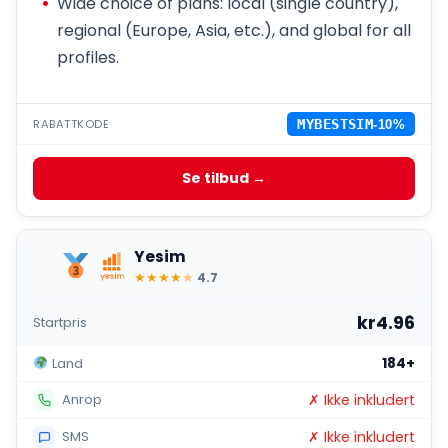
Wide choice of plans: local (single country),
regional (Europe, Asia, etc.), and global for all
profiles.
RABATTKODE
MYBESTSIM
-10%
Se tilbud →
Yesim
★
★
★
★
★
4.7
kr4.96
Startpris
184+
Land
✗ Ikke inkludert
Anrop
✗ Ikke inkludert
SMS