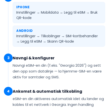
IPHONE
Innstillinger → Mobildata → Legg til eSIM →
Bruk
QR-kode
ANDROID
Innstillinger → Tilkoblinger → SIM-kortbehandler
→ Legg til eSIM →
Skann QR-kode
Navngi & konfigurer
3
Navngi eSIM-en din (f.eks.
"Georgia 2026"
) og sett
den opp som
datalinje
— la hjemme-SIM-en være
aktiv for samtaler og SMS.
Ankomst & automatisk tilkobling
4
eSIM-en din
aktiveres automatisk
idet du lander og
kobles til et nettverk i Georgia. Ingen handling