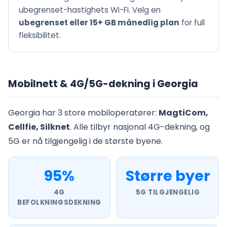
ubegrenset-hastighets Wi-Fi. Velg en
ubegrenset eller 15+ GB månedlig plan
for full
fleksibilitet.
Mobilnett & 4G/5G-dekning i Georgia
Georgia har 3 store mobiloperatører:
MagtiCom,
Cellfie, Silknet
. Alle tilbyr nasjonal 4G-dekning, og
5G er nå tilgjengelig i de største byene.
95%
Større byer
4G
5G TILGJENGELIG
BEFOLKNINGSDEKNING