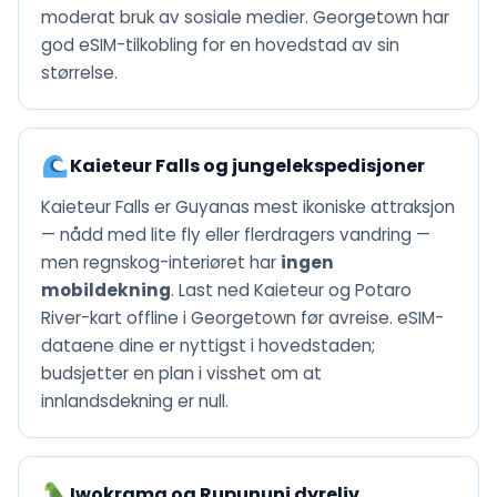
moderat bruk av sosiale medier. Georgetown har
god eSIM-tilkobling for en hovedstad av sin
størrelse.
Kaieteur Falls og jungelekspedisjoner
Kaieteur Falls er Guyanas mest ikoniske attraksjon
— nådd med lite fly eller flerdragers vandring —
men regnskog-interiøret har
ingen
mobildekning
. Last ned Kaieteur og Potaro
River-kart offline i Georgetown før avreise. eSIM-
dataene dine er nyttigst i hovedstaden;
budsjetter en plan i visshet om at
innlandsdekning er null.
Iwokrama og Rupununi dyreliv