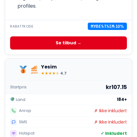
profiles.
RABATTKODE
MYBESTSIM
-10%
Se tilbud →
Yesim
★
★
★
★
★
4.7
kr107.15
Startpris
184+
Land
✗ Ikke inkludert
Anrop
✗ Ikke inkludert
SMS
✓ Inkludert
Hotspot