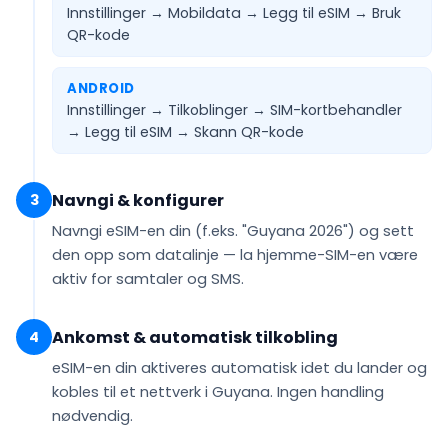
Innstillinger → Mobildata → Legg til eSIM →
Bruk
QR-kode
ANDROID
Innstillinger → Tilkoblinger → SIM-kortbehandler
→ Legg til eSIM →
Skann QR-kode
Navngi & konfigurer
3
Navngi eSIM-en din (f.eks.
"Guyana 2026"
) og sett
den opp som
datalinje
— la hjemme-SIM-en være
aktiv for samtaler og SMS.
Ankomst & automatisk tilkobling
4
eSIM-en din
aktiveres automatisk
idet du lander og
kobles til et nettverk i Guyana. Ingen handling
nødvendig.