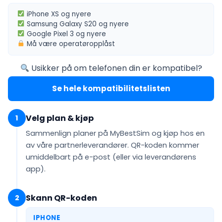
iPhone XS
og nyere
Samsung Galaxy S20
og nyere
Google Pixel 3
og nyere
Må være
operatøropplåst
Usikker på om telefonen din er kompatibel?
Se hele kompatibilitetslisten
Velg plan & kjøp
1
Sammenlign planer på MyBestSim og kjøp hos en
av våre partnerleverandører. QR-koden kommer
umiddelbart på e-post
(eller via leverandørens
app).
Skann QR-koden
2
IPHONE