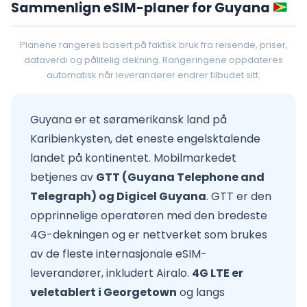
Sammenlign eSIM-planer for Guyana
Planene rangeres basert på faktisk bruk fra reisende, priser,
dataverdi og pålitelig dekning. Rangeringene oppdateres
automatisk når leverandører endrer tilbudet sitt.
Guyana er et søramerikansk land på
Karibienkysten, det eneste engelsktalende
landet på kontinentet. Mobilmarkedet
betjenes av
GTT (Guyana Telephone and
Telegraph) og Digicel Guyana
. GTT er den
opprinnelige operatøren med den bredeste
4G-dekningen og er nettverket som brukes
av de fleste internasjonale eSIM-
leverandører, inkludert Airalo.
4G LTE er
veletablert i Georgetown
og langs