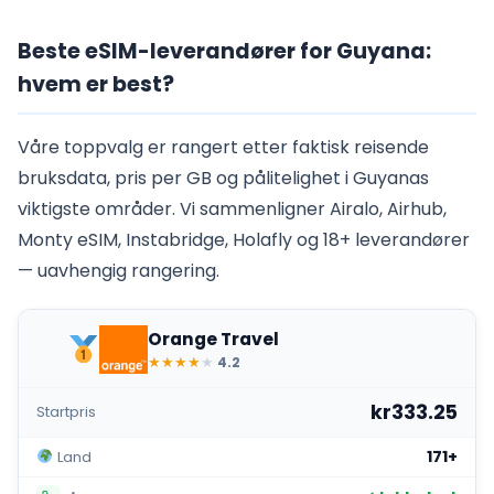
Beste eSIM-leverandører for Guyana:
hvem er best?
Våre toppvalg er rangert etter faktisk reisende
bruksdata, pris per GB og pålitelighet i Guyanas
viktigste områder. Vi sammenligner Airalo, Airhub,
Monty eSIM, Instabridge, Holafly og 18+ leverandører
— uavhengig rangering.
Orange Travel
★
★
★
★
★
4.2
kr333.25
Startpris
171+
Land