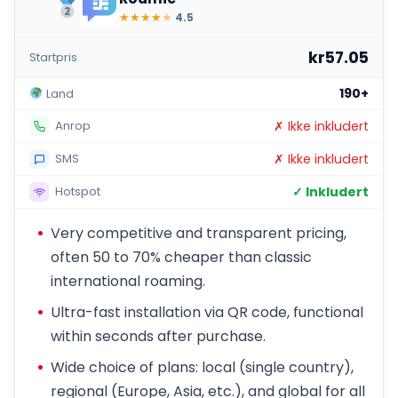
★
★
★
★
★
4.5
kr57.05
Startpris
190+
Land
✗ Ikke inkludert
Anrop
✗ Ikke inkludert
SMS
✓ Inkludert
Hotspot
Very competitive and transparent pricing,
often 50 to 70% cheaper than classic
international roaming.
Ultra-fast installation via QR code, functional
within seconds after purchase.
Wide choice of plans: local (single country),
regional (Europe, Asia, etc.), and global for all