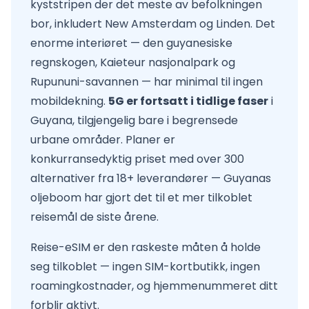
kyststripen der det meste av befolkningen
bor, inkludert New Amsterdam og Linden. Det
enorme interiøret — den guyanesiske
regnskogen, Kaieteur nasjonalpark og
Rupununi-savannen — har minimal til ingen
mobildekning.
5G er fortsatt i tidlige faser
i
Guyana, tilgjengelig bare i begrensede
urbane områder. Planer er
konkurransedyktig priset med over 300
alternativer fra 18+ leverandører — Guyanas
oljeboom har gjort det til et mer tilkoblet
reisemål de siste årene.
Reise-eSIM er den raskeste måten å holde
seg tilkoblet — ingen SIM-kortbutikk, ingen
roamingkostnader, og hjemmenummeret ditt
forblir aktivt.