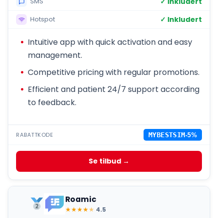
✓ Inkludert
SMS
✓ Inkludert
Hotspot
Intuitive app with quick activation and easy
management.
Competitive pricing with regular promotions.
Efficient and patient 24/7 support according
to feedback.
RABATTKODE
MYBESTSIM
-5%
Se tilbud →
Roamic
★
★
★
★
★
4.5