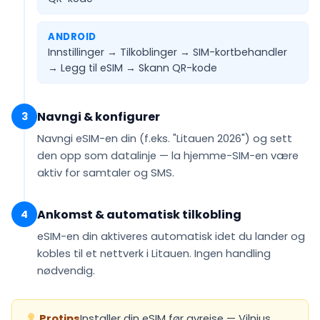
ANDROID
Innstillinger → Tilkoblinger → SIM-kortbehandler
→ Legg til eSIM →
Skann QR-kode
Navngi & konfigurer
3
Navngi eSIM-en din (f.eks.
"Litauen 2026"
) og sett
den opp som
datalinje
— la hjemme-SIM-en være
aktiv for samtaler og SMS.
Ankomst & automatisk tilkobling
4
eSIM-en din
aktiveres automatisk
idet du lander og
kobles til et nettverk i Litauen. Ingen handling
nødvendig.
Protips
Installer din eSIM før avreise — Vilnius