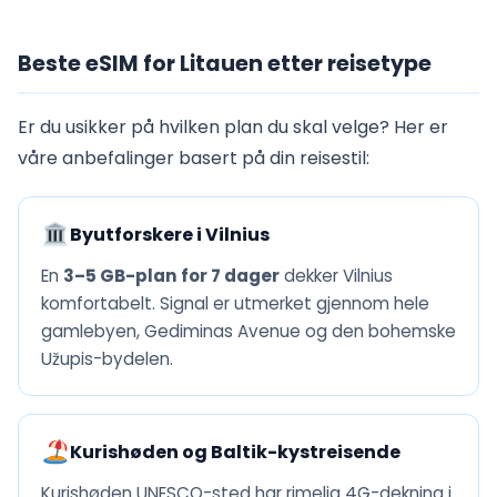
Beste eSIM for Litauen etter reisetype
Er du usikker på hvilken plan du skal velge? Her er
våre anbefalinger basert på din reisestil:
Byutforskere i Vilnius
En
3–5 GB-plan for 7 dager
dekker Vilnius
komfortabelt. Signal er utmerket gjennom hele
gamlebyen, Gediminas Avenue og den bohemske
Užupis-bydelen.
Kurishøden og Baltik-kystreisende
Kurishøden UNESCO-sted har rimelig 4G-dekning i