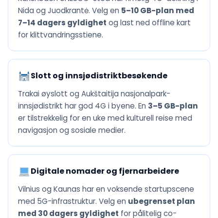
Nida og Juodkrantė. Velg en
5–10 GB-plan med
7–14 dagers gyldighet
og last ned offline kart
for klittvandringsstiene.
Slott og innsjødistriktbesøkende
Trakai øyslott og Aukštaitija nasjonalpark-
innsjødistrikt har god 4G i byene. En
3–5 GB-plan
er tilstrekkelig for en uke med kulturell reise med
navigasjon og sosiale medier.
Digitale nomader og fjernarbeidere
Vilnius og Kaunas har en voksende startupscene
med 5G-infrastruktur. Velg en
ubegrenset plan
med 30 dagers gyldighet
for pålitelig co-