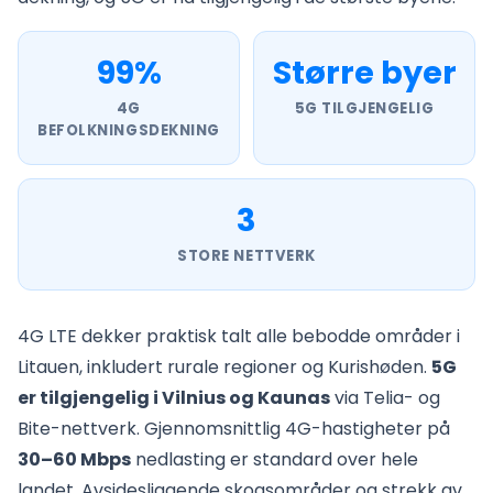
99%
Større byer
4G
5G TILGJENGELIG
BEFOLKNINGSDEKNING
3
STORE NETTVERK
4G LTE dekker praktisk talt alle bebodde områder i
Litauen, inkludert rurale regioner og Kurishøden.
5G
er tilgjengelig i Vilnius og Kaunas
via Telia- og
Bite-nettverk. Gjennomsnittlig 4G-hastigheter på
30–60 Mbps
nedlasting er standard over hele
landet. Avsidesliggende skogsområder og strekk av