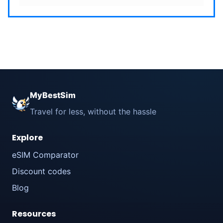
MyBestSim
Travel for less, without the hassle
Explore
eSIM Comparator
Discount codes
Blog
Resources