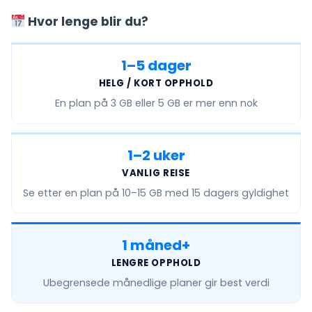
Hvor lenge blir du?
1–5 dager
HELG / KORT OPPHOLD
En plan på
3 GB eller 5 GB
er mer enn nok
1–2 uker
VANLIG REISE
Se etter en plan på
10–15 GB
med 15 dagers gyldighet
1 måned+
LENGRE OPPHOLD
Ubegrensede månedlige
planer gir best verdi