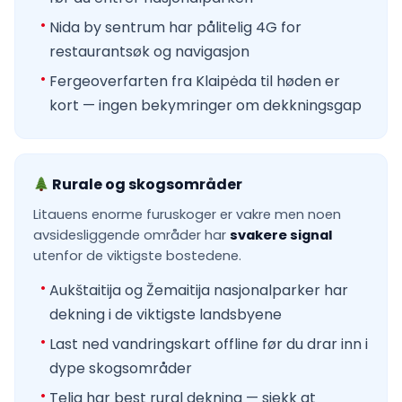
Nida by sentrum har pålitelig 4G for
restaurantsøk og navigasjon
Fergeoverfarten fra Klaipėda til høden er
kort — ingen bekymringer om dekkningsgap
Rurale og skogsområder
Litauens enorme furuskoger er vakre men noen
avsidesliggende områder har
svakere signal
utenfor de viktigste bostedene.
Aukštaitija og Žemaitija nasjonalparker har
dekning i de viktigste landsbyene
Last ned vandringskart offline før du drar inn i
dype skogsområder
Telia har best rural dekning — sjekk at