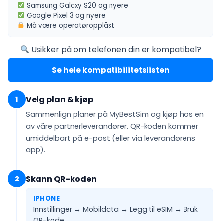
Samsung Galaxy S20
og nyere
Google Pixel 3
og nyere
Må være
operatøropplåst
Usikker på om telefonen din er kompatibel?
Se hele kompatibilitetslisten
Velg plan & kjøp
1
Sammenlign planer på MyBestSim og kjøp hos en
av våre partnerleverandører. QR-koden kommer
umiddelbart på e-post
(eller via leverandørens
app).
Skann QR-koden
2
IPHONE
Innstillinger → Mobildata → Legg til eSIM →
Bruk
QR-kode