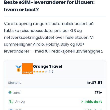
Beste eSIM-leverandører for Litauen:
hvem er best?
Våre toppvalg rangeres automatisk basert på
faktiske reisendeusedata, pris per GB og
nettverksdekningskvalitet over hele Litauen. Vi
sammenligner Airalo, Holafly, Saily og 100+
leverandører — med full redaksjonell uavhengighet.
Orange Travel
★
★
★
★
★
4.2
kr47.61
Startpris
171+
Land
✓ Inkludert
Anrop