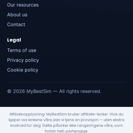
Our resources
About us
Contact
Legal
Terms of use
Privacy policy
Cookie policy
© 2026 MyBestSim — All rights reserved.
Affiliateopplysning: MyBestSim bruker affiliate-lenker. Hvis du
kjøper via lenkene våre, kan vi tjene en provisjon — uten ekstra
kostnad for deg. Dette påvirker ikke rangeringene våre, som
forblir helt uavhengige.