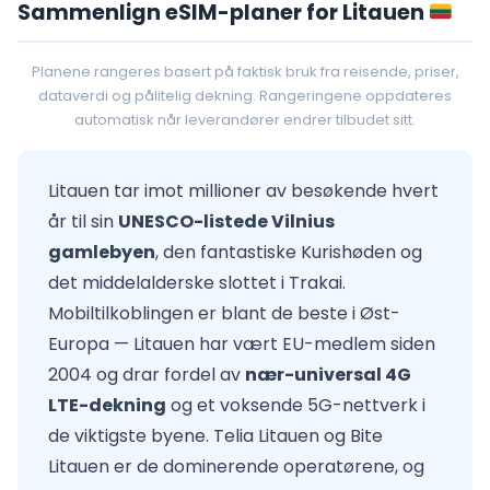
Sammenlign eSIM-planer for Litauen
Planene rangeres basert på faktisk bruk fra reisende, priser,
dataverdi og pålitelig dekning. Rangeringene oppdateres
automatisk når leverandører endrer tilbudet sitt.
Litauen tar imot millioner av besøkende hvert
år til sin
UNESCO-listede Vilnius
gamlebyen
, den fantastiske Kurishøden og
det middelalderske slottet i Trakai.
Mobiltilkoblingen er blant de beste i Øst-
Europa — Litauen har vært EU-medlem siden
2004 og drar fordel av
nær-universal 4G
LTE-dekning
og et voksende 5G-nettverk i
de viktigste byene. Telia Litauen og Bite
Litauen er de dominerende operatørene, og