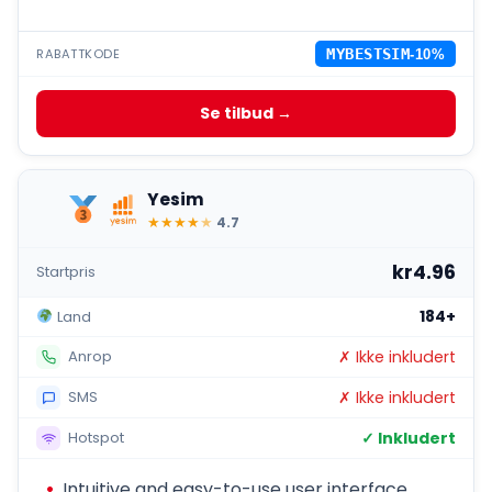
RABATTKODE
MYBESTSIM
-10%
Se tilbud →
Yesim
★
★
★
★
★
4.7
kr4.96
Startpris
184+
Land
✗ Ikke inkludert
Anrop
✗ Ikke inkludert
SMS
✓ Inkludert
Hotspot
Intuitive and easy-to-use user interface.