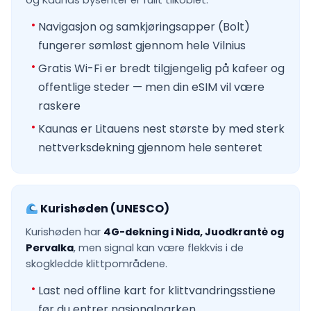
og Kaunas bysenter er fullt tilkoblet.
Navigasjon og samkjøringsapper (Bolt)
fungerer sømløst gjennom hele Vilnius
Gratis Wi-Fi er bredt tilgjengelig på kafeer og
offentlige steder — men din eSIM vil være
raskere
Kaunas er Litauens nest største by med sterk
nettverksdekning gjennom hele senteret
Kurishøden (UNESCO)
Kurishøden har
4G-dekning i Nida, Juodkrantė og
Pervalka
, men signal kan være flekkvis i de
skogkledde klittpområdene.
Last ned offline kart for klittvandringsstiene
før du entrer nasjonalparken