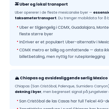
🚕 Uber og lokal transport
Uber opererer i de fleste mexicanske byer —
essensie
taksametertransport
. Du trenger mobildata for å be
Uber er tilgjengelig i CDMX, Guadalajara, Mont
fleste større byer
InDriver er et populært Uber-alternativ i Mexi
CDMX metro er billig og omfattende — data ik
billetbetaling, men nyttig for ruteplanlegging
🏔️ Chiapas og avsidesliggende sørlig Mexico
Chiapas (San Cristóbal, Palenque, Sumidero Canyon
dekning i byer
, men begrenset signal på jungelveier o
San Cristóbal de las Casas har full Telcel 4G-d