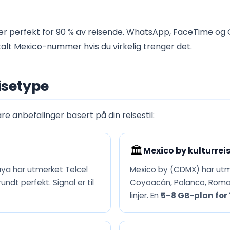
r perfekt for 90 % av reisende. WhatsApp, FaceTime og 
alt Mexico-nummer hvis du virkelig trenger det.
isetype
re anbefalinger basert på din reisestil:
🏛️
Mexico by kulturrei
aya har utmerket Telcel
Mexico by (CDMX) har utm
ndt perfekt. Signal er til
Coyoacán, Polanco, Roma 
linjer. En
5–8 GB-plan for