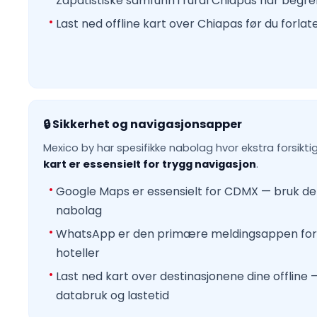
Zapatistiske samfunn i rural Chiapas har begren
Last ned offline kart over Chiapas før du forlat
🔒 Sikkerhet og navigasjonsapper
Mexico by har spesifikke nabolag hvor ekstra forsikt
kart er essensielt for trygg navigasjon
.
Google Maps er essensielt for CDMX — bruk det
nabolag
WhatsApp er den primære meldingsappen for 
hoteller
Last ned kart over destinasjonene dine offline
databruk og lastetid