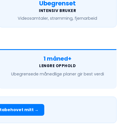
Ubegrenset
INTENSIV BRUKER
Videosamtaler, strømming, fjernarbeid
1 måned+
LENGRE OPPHOLD
Ubegrensede månedlige
planer gir best verdi
tabehovet mitt →