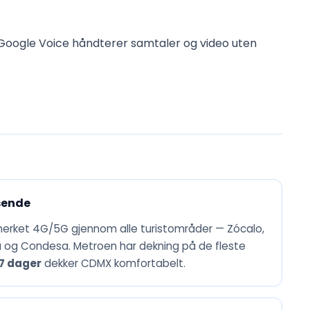
Google Voice håndterer samtaler og video uten
sende
erket 4G/5G gjennom alle turistområder — Zócalo,
og Condesa. Metroen har dekning på de fleste
 7 dager
dekker CDMX komfortabelt.