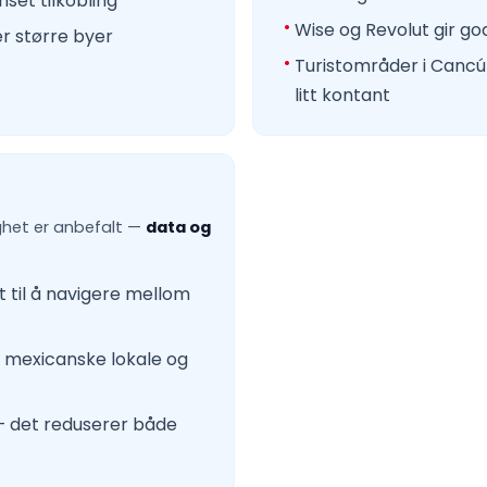
set tilkobling
Wise og Revolut gir go
er større byer
Turistområder i Cancú
litt kontant
ighet er anbefalt —
data og
 til å navigere mellom
mexicanske lokale og
 — det reduserer både