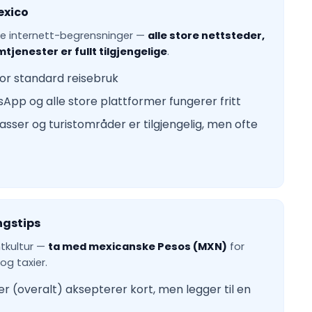
Mexico
ge internett-begrensninger —
alle store nettsteder,
jenester er fullt tilgjengelige
.
or standard reisebruk
sApp og alle store plattformer fungerer fritt
lasser og turistområder er tilgjengelig, men ofte
ngstips
ntkultur —
ta med mexicanske Pesos (MXN)
for
og taxier.
r (overalt) aksepterer kort, men legger til en