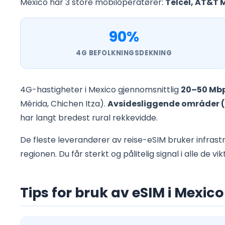
Mexico har 3 store mobiloperatører:
Telcel, AT&T 
90%
4G BEFOLKNINGSDEKNING
4G-hastigheter i Mexico gjennomsnittlig
20–50 Mb
Mérida, Chichen Itza).
Avsidesliggende områder (
har langt bredest rural rekkevidde.
De fleste leverandører av reise-eSIM bruker infrastr
regionen. Du får sterkt og pålitelig signal i alle de v
Tips for bruk av eSIM i Mexico