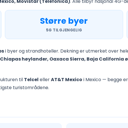
Mexico, Movistar (Telefónica)
. Alle tilbyr nasjonal 4G-d
Større byer
5G TILGJENGELIG
ps
i byer og strandhoteller. Dekning er utmerket over he
Chiapas høylander, Oaxaca Sierra, Baja California 
ukturen til
Telcel
eller
AT&T Mexico
i Mexico — begge er
iktigste turistområdene.