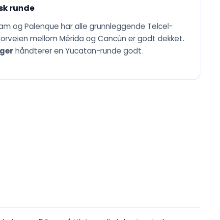
sk runde
alam og Palenque har alle grunnleggende Telcel-
torveien mellom Mérida og Cancún er godt dekket.
ager
håndterer en Yucatan-runde godt.