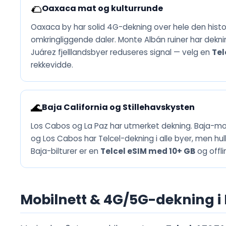
🌮
Oaxaca mat og kulturrunde
Oaxaca by har solid 4G-dekning over hele den histo
omkringliggende daler. Monte Albán ruiner har deknin
Juárez fjelllandsbyer reduseres signal — velg en
Tel
rekkevidde.
🌊
Baja California og Stillehavskysten
Los Cabos og La Paz har utmerket dekning. Baja-m
og Los Cabos har Telcel-dekning i alle byer, men hul
Baja-bilturer er en
Telcel eSIM med 10+ GB
og offli
Mobilnett & 4G/5G-dekning i