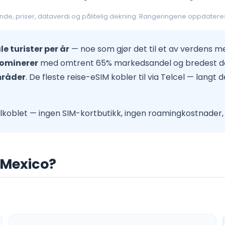
nde, priser, dataverdi og pålitelig dekning. Rangeringene oppdateres
e turister per år
— noe som gjør det til et av verdens 
dominerer
med omtrent 65% markedsandel og bredest dekn
mråder
. De fleste reise-eSIM kobler til via Telcel — langt
lkoblet — ingen SIM-kortbutikk, ingen roamingkostnader,
 Mexico?