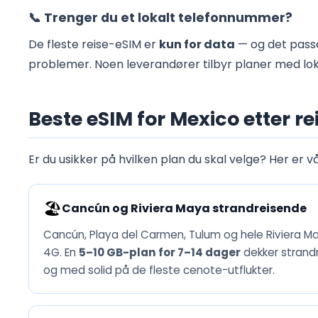
📞 Trenger du et lokalt telefonnummer?
De fleste reise-eSIM er
kun for data
— og det passe
problemer. Noen leverandører tilbyr planer med lok
Beste eSIM for Mexico etter re
Er du usikker på hvilken plan du skal velge? Her er vå
🏖️
Cancún og Riviera Maya strandreisende
Cancún, Playa del Carmen, Tulum og hele Riviera M
4G. En
5–10 GB-plan for 7–14 dager
dekker strandru
og med solid på de fleste cenote-utflukter.