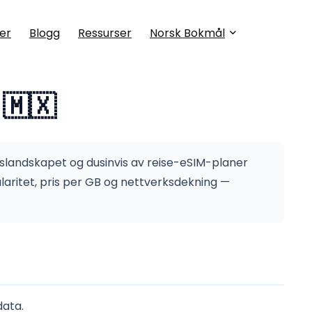
er
Blogg
Ressurser
Norsk Bokmål
 🇲🇽
slandskapet og dusinvis av reise-eSIM-planer
aritet, pris per GB og nettverksdekning —
data.