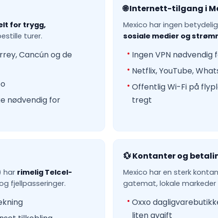
🌐 Internett-tilgang i 
lt for trygg,
Mexico har ingen betydeli
stille turer.
sosiale medier og strømmt
errey, Cancún og de
Ingen VPN nødvendig f
Netflix, YouTube, What
co
Offentlig Wi-Fi på flyp
ke nødvendig for
tregt
💱 Kontanter og betali
) har
rimelig Telcel-
Mexico har en sterk konta
g fjellpasseringer.
gatemat, lokale markeder 
ekning
Oxxo dagligvarebutikke
liten avgift