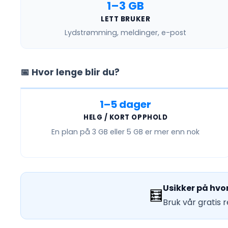
1–3 GB
LETT BRUKER
Lydstrømming, meldinger, e-post
📅 Hvor lenge blir du?
1–5 dager
HELG / KORT OPPHOLD
En plan på
3 GB eller 5 GB
er mer enn nok
Usikker på hvo
🧮
Bruk vår gratis 