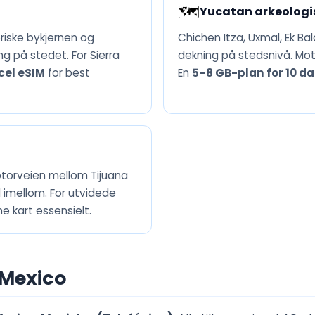
🗺️
Yucatan arkeologi
riske bykjernen og
Chichen Itza, Uxmal, Ek B
g på stedet. For Sierra
dekning på stedsnivå. Mo
cel eSIM
for best
En
5–8 GB-plan for 10 d
otorveien mellom Tijuana
l imellom. For utvidede
ne kart essensielt.
 Mexico