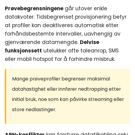
Prøvebegrensningene
går utover enkle
datakvoter. Tidsbegrenset provisjonering betyr
at profiler kan deaktiveres automatisk etter
forhåndsbestemte intervaller, uavhengig av
gjenværende datamengde.
Delvise
funksjonssett
utelukker ofte taleanrop, SMS
eller mobil hotspot for å forhindre misbruk.
Mange prøveprofiler begrenser maksimal
datahastighet eller innfører nedtrapping etter
initial bruk, noe som kan påvirke streaming eller
store nedlastinger.
APN-konflikter
kan forstyrre datatilkobling selv