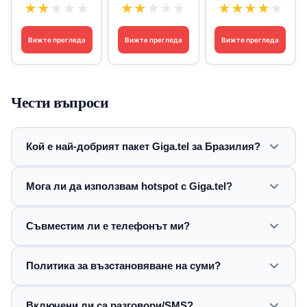
★
★
★
★
★
★
★
★
★
★
★
★
★
★
★
Вижте прегледа
Вижте прегледа
Вижте прегледа
Чести въпроси
Кой е най-добрият пакет Giga.tel за Бразилия?
Мога ли да използвам hotspot с Giga.tel?
Съвместим ли е телефонът ми?
Политика за възстановяване на суми?
Включени ли са разговори/SMS?