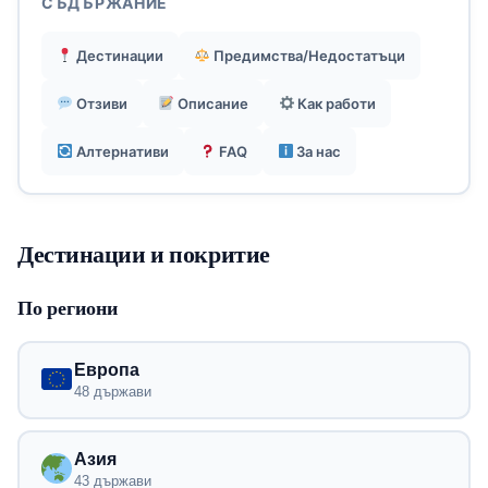
СЪДЪРЖАНИЕ
политика за възстановяване на суми.
Дестинации
Предимства/Недостатъци
Без собствени приложения, всичко е уеб-
Отзиви
Описание
Как работи
базирано за простота.
Алтернативи
FAQ
За нас
Дестинации и покритие
По региони
Европа
48 държави
Азия
43 държави