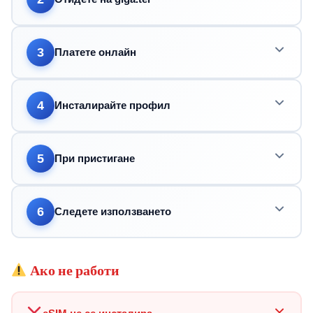
3
Платете онлайн
4
Инсталирайте профил
5
При пристигане
6
Следете използването
Ако не работи