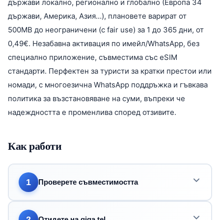
държави локално, регионално и глобално (Европа 34
държави, Америка, Азия…), плановете варират от
500MB до неограничени (с fair use) за 1 до 365 дни, от
0,49€. Незабавна активация по имейл/WhatsApp, без
специално приложение, съвместима със eSIM
стандарти. Перфектен за туристи за кратки престои или
номади, с многоезична WhatsApp поддръжка и гъвкава
политика за възстановяване на суми, въпреки че
надеждността е променлива според отзивите.
Как работи
1
Проверете съвместимостта
2
Отидете на giga.tel