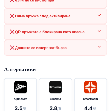
eSIM не се инсталира
Няма връзка след активиране
QR връзката е блокирана като опасна
Данните се изчерпват бързо
Алтернативи
AlpineSim
Simsima
Smartroam
2.5
2.8
4.4
/5
/5
/5