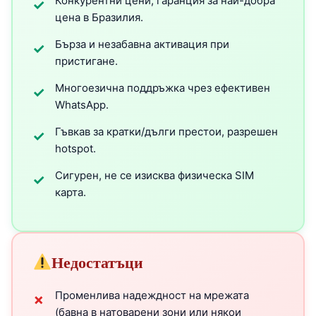
Конкурентни цени, гаранция за най-добра
✓
цена в Бразилия.
Бърза и незабавна активация при
✓
пристигане.
Многоезична поддръжка чрез ефективен
✓
WhatsApp.
Гъвкав за кратки/дълги престои, разрешен
✓
hotspot.
Сигурен, не се изисква физическа SIM
✓
карта.
Недостатъци
Променлива надеждност на мрежата
✗
(бавна в натоварени зони или някои